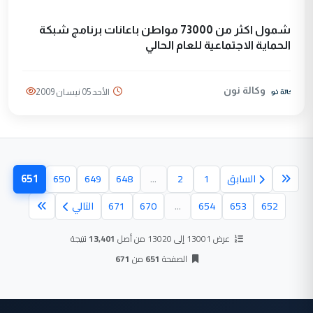
شمول اكثر من 73000 مواطن باعانات برنامج شبكة
الحماية الاجتماعية للعام الحالي
وكالة نون
الأحد 05 نيسان 2009
651
السابق
1
2
...
648
649
650
(الصفحة
652
653
654
...
670
671
التالي
عرض 13001 إلى 13020 من أصل
13,401
نتيجة
الصفحة
651
من
671