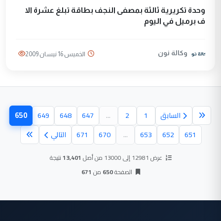
وحدة تكريرية ثالثة بمصفى النجف بطاقة تبلغ عشرة الا
ف برميل في اليوم
وكالة نون
الخميس 16 نيسان 2009
650
السابق
1
2
...
647
648
649
(الصفحة
651
652
653
...
670
671
التالي
عرض 12981 إلى 13000 من أصل
13,401
نتيجة
الصفحة
650
من
671