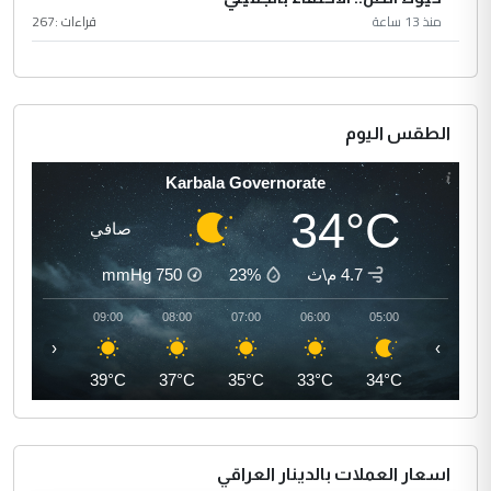
منذ 13 ساعة
قراءات :
267
الطقس اليوم
Karbala Governorate
34°C
صافي
4.7 م\ث
23%
750
mmHg
10:00
09:00
08:00
07:00
06:00
05:00
‹
›
41°C
39°C
37°C
35°C
33°C
34°C
اسعار العملات بالدينار العراقي