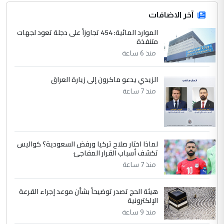
الدول الشقيقة
آخر الاضافات
الموارد المائية: 454 تجاوزاً على دجلة تعود لجهات
4
متنفذة
يوسف غزوان عصمت
منذ 6 ساعة
التعليق : بكالوريوس فيزياء طبية متزوج و
زوجتي أيضا بكالوريوس سكني بغداد أرغب في
إكمال دراستي داخل ...
الزيدي يدعو ماكرون إلى زيارة العراق
السعودية توافق على الاستمرار في
منذ 7 ساعة
الموضوع :
إعطاء 100 منحة دراسية للطلبة العراقيين في
جامعاتها سنويا
لماذا اختار صلاح تركيا ورفض السعودية؟ كواليس
5
عبد الأمير جاسم هليل
تكشف أسباب القرار المفاجئ
التعليق : نحن اباء الطلاب الأوائل على العراق
منذ 7 ساعة
نتشرف بلقاء السيد احمد الصافي في العتبات
الحسنية لزرع ...
هيئة الحج تصدر توضيحاً بشأن موعد إجراء القرعة
مكتب السيد احمد الصافي : لا يوجود
الإلكترونية
الموضوع :
لدينا اي حساب على الفيس بوك وتويتر
منذ 9 ساعة