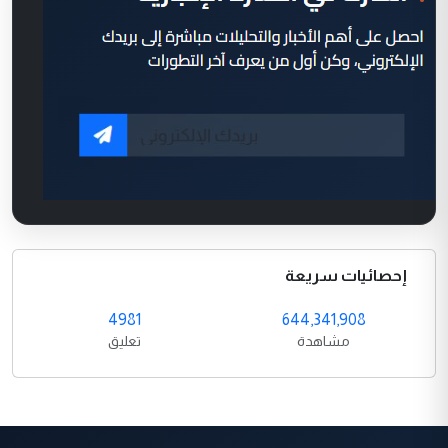
إحصائيات سريعة
4981
644,341,908
مشاهدة
تعليق