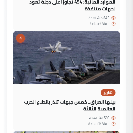
الموارد المائية: 454 تجاوزاً على دجلة تعود
لجهات متنفذة
649 مشاهدة
--
منذ 6 ساعة
4
تقارير
بينها العراق.. خمس جبهات تنذر باندلاع الحرب
العالمية الثالثة
599 مشاهدة
--
منذ 13 ساعة