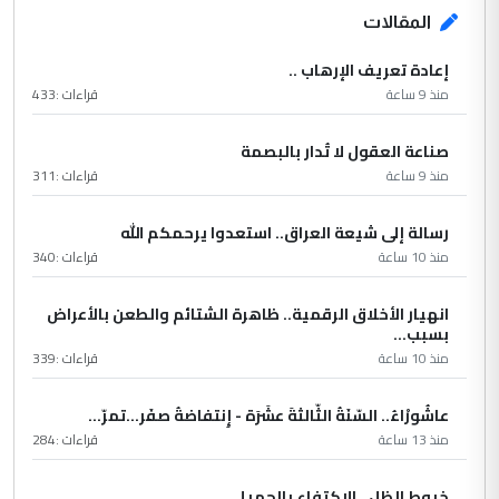
المقالات
إعادة تعريف الإرهاب ..
منذ 9 ساعة
قراءات :
433
صناعة العقول لا تُدار بالبصمة
منذ 9 ساعة
قراءات :
311
رسالة إلى شيعة العراق.. استعدوا يرحمكم الله
منذ 10 ساعة
قراءات :
340
انهيار الأخلاق الرقمية.. ظاهرة الشتائم والطعن بالأعراض
بسبب...
منذ 10 ساعة
قراءات :
339
عاشُورْاءُ.. السّنَةُ الثّالثةَ عشَرَة - إِنتفاضةُ صفَر…تمرّ...
منذ 13 ساعة
قراءات :
284
خيوط الظل.. الاكتفاء بالجميلي