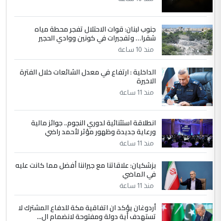
العام في بغداد
جنوب لبنان: قوات الاحتلال تفجر محطة مياه
4
سردار
شقرا… وتفجيرات في كونين ووادي الحجير
التعليق : واحد من عصابة علي ماما يسقط
منذ 10 ساعة
جنسية الرافد الثالث للعراق ومن اصول عريقة
ابا فرات ...
الداخلية : ارتفاع في معدل الشائعات خلال الفترة
الاخيرة
الجواهري يرد على صدام حسين سل
الموضوع :
مضجعيك يابن الزنا (نص كامل)
منذ 11 ساعة
انطلاقة استثنائية لدوري النجوم.. جوائز مالية
5
سردار
ورعاية جديدة وظهور مؤثر لأحمد راضي
التعليق : واحد من عصابة علي ماما يسقط
منذ 11 ساعة
جنسية الرافد الثالث للعراق ومن اصول عريقة
ابا فرات ...
بزشكيان: علاقاتنا مع جيراننا أفضل مما كانت عليه
في الماضي
الجواهري يرد على صدام حسين سل
الموضوع :
مضجعيك يابن الزنا (نص كامل)
منذ 11 ساعة
أردوغان يؤكد ان اتفاقية مكة للدفاع المشترك لا
تستهدف أية دولة ومفتوحة لانضمام ال...