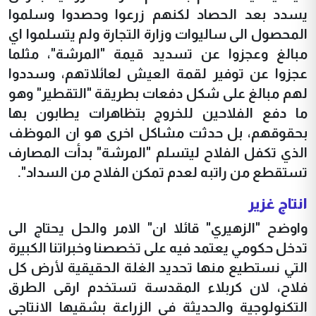
يسدد بعد الحصاد لكنهم زرعوا وحصدوا وسلموا
المحصول الى ساليوات وزارة التجارة ولم يتسلموا اي
مبالغ وعجزوا عن تسديد قيمة "المرشة"، مثلما
عجزوا عن توفير لقمة العيش لعائلاتهم، وسددوا
لهم مبالغ على شكل دفعات بطريقة "التقطير" وهو
ما دفع الفلاحين للخروج بتظاهرات يطابون بها
بحقوقهم، بل حدثت مشاكل اخرى هو ان الموظف
الذي تكفل الفلاح ليتسلم "المرشة" بدأت المصارف
تستقطع من راتبه لعدم تمكن الفلاح من السداد".
انتاج غزير
واوضح "الزهيري" قائلا ان" الامر والحل يحتاج الى
تدخل حكومي يعتمد فيه على تخصصنا وخبراتنا الكبيرة
التي نستطيع منها تحديد الغلة الحقيقية لأرض كل
فلاح، لان كربلاء المقدسة تستخدم ارقى الطرق
التكنولوجية والحديثة في الزراعة بشقيها الانتاجي