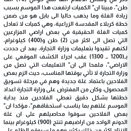
طن"، مبينا ان" الكميات ارتفعت هذا الموسم بسبب
زيادة الغلة وما يذهب حاليا الى بابل هو من ضمن
خطة كربلاء المقدسة الزراعية، وهي كميات لا تعادل
كميات الغلة الحقيقية في بعض اراضي المزارعين
التي تصل الى اكثر من (2) طن و(400) كيلوغرام،
لكنهم تقيدوا بتعليمات وزارة التجارة، بعد ان حددت
بـ(1200 ــ 1300) عقب اجراء الكشف الموقعي على
الاراضي"، ملمحا الى ان" التعليمات التي تصل من
وزارة التجارة لا تأتي بوقتها المناسب، حيث الزم بعض
الفلاحين باعتماد غلة جديدة وهم في مرحلة تسويق
المحصول، وكان من المفترض على وزارة التجارة اعداد
خطتها بشكل دقيق تعطي الفلاحين منذ بداية
الموسم غلتهم بما يناسب استحقاقهم"، مؤكدا ان"
بعض الفلاحين سوقوا محاصيلهم على ان غلة
الدونم الواحد من اراضيهم تنتج (900) كيلوغرام بينما
الانتاج اكثر من ذلك بكثير وهو ما سيوقع الظلم على