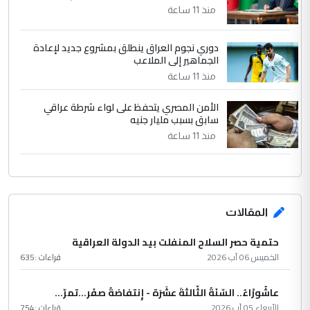
منذ 11 ساعة
دوري نجوم العراق ينطلق بمشروع جديد لإعادة
الجماهير إلى الملاعب
منذ 11 ساعة
الأمن المصري يتحفظ على لواء شرطة عراقي
سابق بسبب مليار جنيه
منذ 11 ساعة
المقالات
حتمية حصر السلاح المنفلت بيد الدولة العراقية
الخميس 06 آب 2026
قراءات :
635
عاشُورْاءُ.. السّنَةُ الثّالثةَ عشَرَة - إِنتفاضةُ صفَر…تمرّ...
الأربعاء 05 آب 2026
قراءات :
754