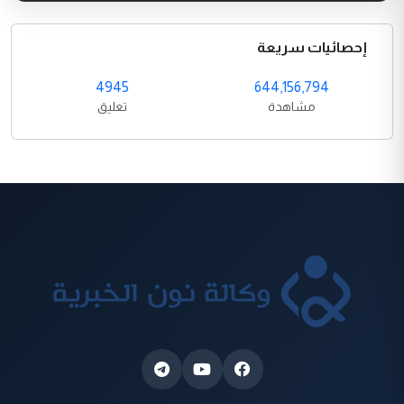
إحصائيات سريعة
4945
644,156,794
مشاهدة
تعليق