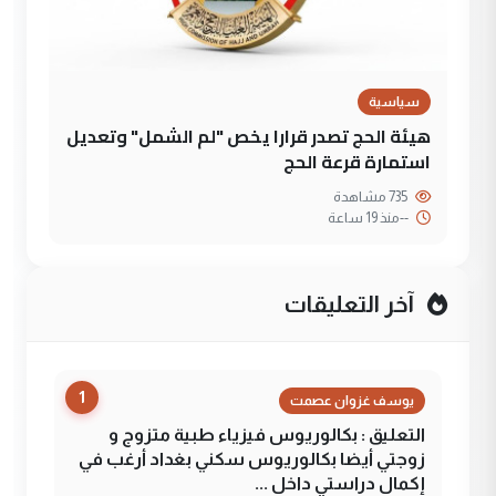
سياسية
هيئة الحج تصدر قرارا يخص "لم الشمل" وتعديل
استمارة قرعة الحج
735 مشاهدة
--
منذ 19 ساعة
آخر التعليقات
1
يوسف غزوان عصمت
التعليق : بكالوريوس فيزياء طبية متزوج و
زوجتي أيضا بكالوريوس سكني بغداد أرغب في
إكمال دراستي داخل ...