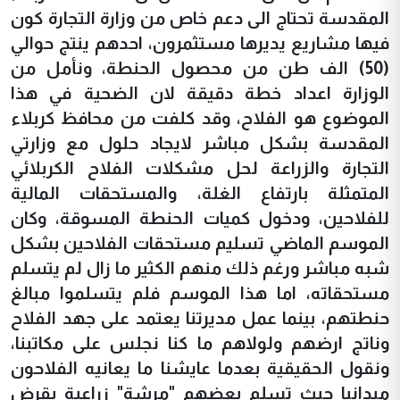
المقدسة تحتاج الى دعم خاص من وزارة التجارة كون
فيها مشاريع يديرها مستثمرون، احدهم ينتج حوالي
(50) الف طن من محصول الحنطة، ونأمل من
الوزارة اعداد خطة دقيقة لان الضحية في هذا
الموضوع هو الفلاح، وقد كلفت من محافظ كربلاء
المقدسة بشكل مباشر لايجاد حلول مع وزارتي
التجارة والزراعة لحل مشكلات الفلاح الكربلائي
المتمثلة بارتفاع الغلة، والمستحقات المالية
للفلاحين، ودخول كميات الحنطة المسوقة، وكان
الموسم الماضي تسليم مستحقات الفلاحين بشكل
شبه مباشر ورغم ذلك منهم الكثير ما زال لم يتسلم
مستحقاته، اما هذا الموسم فلم يتسلموا مبالغ
حنطتهم، بينما عمل مديرتنا يعتمد على جهد الفلاح
وناتج ارضهم ولولاهم ما كنا نجلس على مكاتبنا،
ونقول الحقيقية بعدما عايشنا ما يعانيه الفلاحون
ميدانيا حيث تسلم بعضهم "مرشة" زراعية بقرض