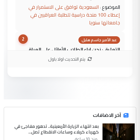
السعودية توافق على الاستمرار في
الموضوع :
إعطاء 100 منحة دراسية للطلبة العراقيين في
جامعاتها سنويا
2
عبد الأمير جاسم هليل
التعليق : نحن اباء الطلاب الأوائل على العراق
نتشرف بلقاء السيد احمد الصافي في العتبات
يتم التحديث اولا باول
الحسنية لزرع ...
مكتب السيد احمد الصافي : لا يوجود
الموضوع :
لدينا اي حساب على الفيس بوك وتويتر
3
hadi
التعليق : قرار مستعجل جدا ولامصلحة فيه
آخر الاضافات
للوزاره ولا للمواطن القرار الصائب يكون بعد
الاستماع للمدير ومغرفة ...
بعد انتهاء الزيارة الأربعينية.. تدهور مفاجئ في
كهرباء كربلاء وساعات الانقطاع تصل...
وزير الصحة يعفي مدير مستشفى الكرخ
الموضوع :
منذ 10 ساعة