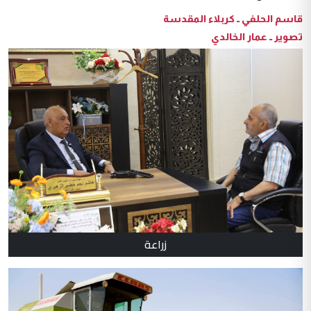
قاسم الحلفي ــ كربلاء المقدسة
تصوير ــ عمار الخالدي
زراعة