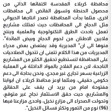
محافظة كربلاء المقدسة اكتفائها الذاتي من
محصول الحنطة وتسوق الفائض الى محافظات
اخرى، مثلما بدأت المحافظة تصدر انتاجها الحيواني
مثل الدجاج الى المحافظات حيث تمتلك مشاريع
تعمل باحدث الطرق التكنولوجية والعلمية وينتج
ملايين الاطنان من لحوم الدجاج وبيض المائدة"،
منوها الى ان" المديرية وقد يمتعض بعض مدراء
المديريات من هذا الكلام تتمنى ان تتحول الصلاحيات
على المحافظة لنستطيع تحقيق الكثير من المشاريع
الناجحة، لان دعم الفلاح بالمواد الداخلة في العملية
الزراعية بسعر تجاري غير مجدي، ونحن بحاجة الى دعم
حكومي حقيقي، ومثلما اوعز محافظ كربلاء ان ابوابنا
مفتوحة امام من يريد ان يقف على الحقائق
والمشاريع، حيث حقق الاستثمار نجاح غير متوقع،
وتحولت الصحراء الى مزارع نخيل، واحدى مزارعنا فيها
(96) نوع من التمور وتكثر فسائل النخيل".