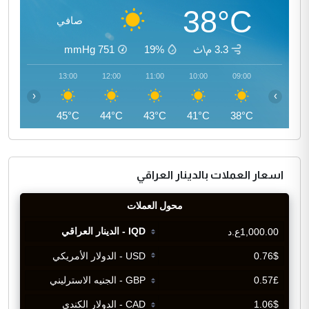
38°C
صافي
3.3 م\ث
19%
751
mmHg
14:00
13:00
12:00
11:00
10:00
09:00
‹
›
45°C
45°C
44°C
43°C
41°C
38°C
اسعار العملات بالدينار العراقي