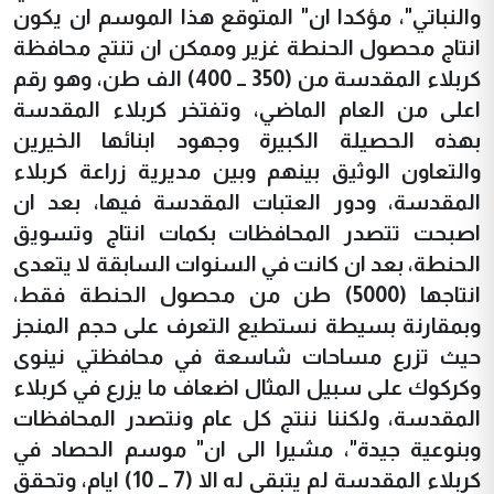
والنباتي"، مؤكدا ان" المتوقع هذا الموسم ان يكون
انتاج محصول الحنطة غزير وممكن ان تنتج محافظة
كربلاء المقدسة من (350 ــ 400) الف طن، وهو رقم
اعلى من العام الماضي، وتفتخر كربلاء المقدسة
بهذه الحصيلة الكبيرة وجهود ابنائها الخيرين
والتعاون الوثيق بينهم وبين مديرية زراعة كربلاء
المقدسة، ودور العتبات المقدسة فيها، بعد ان
اصبحت تتصدر المحافظات بكمات انتاج وتسويق
الحنطة، بعد ان كانت في السنوات السابقة لا يتعدى
انتاجها (5000) طن من محصول الحنطة فقط،
وبمقارنة بسيطة نستطيع التعرف على حجم المنجز
حيث تزرع مساحات شاسعة في محافظتي نينوى
وكركوك على سبيل المثال اضعاف ما يزرع في كربلاء
المقدسة، ولكننا ننتج كل عام ونتصدر المحافظات
وبنوعية جيدة"، مشيرا الى ان" موسم الحصاد في
كربلاء المقدسة لم يتبقى له الا (7 ــ 10) ايام، وتحقق