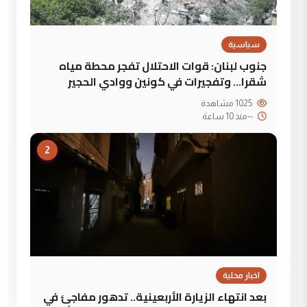
سياسية
جنوب لبنان: قوات الاحتلال تفجر محطة مياه
شقرا… وتفجيرات في كونين ووادي الحجير
1025 مشاهدة
--
منذ 10 ساعة
2
اخبار محلية
بعد انتهاء الزيارة الأربعينية.. تدهور مفاجئ في