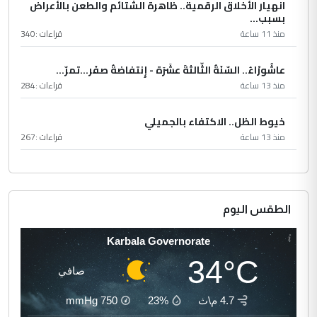
انهيار الأخلاق الرقمية.. ظاهرة الشتائم والطعن بالأعراض
بسبب...
منذ 11 ساعة
قراءات :
340
عاشُورْاءُ.. السّنَةُ الثّالثةَ عشَرَة - إِنتفاضةُ صفَر…تمرّ...
منذ 13 ساعة
قراءات :
284
خيوط الظل.. الاكتفاء بالجميلي
منذ 13 ساعة
قراءات :
267
الطقس اليوم
Karbala Governorate
34°C
صافي
4.7 م\ث
23%
750
mmHg