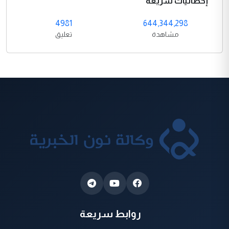
إحصائيات سريعة
4981
644,344,298
مشاهدة
تعليق
روابط سريعة