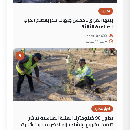
تقارير
بينها العراق.. خمس جبهات تنذر باندلاع الحرب
العالمية الثالثة
600 مشاهدة
--
منذ 14 ساعة
5
اخبار محلية
بطول 90 كيلومترًا.. العتبة العباسية تباشر
تنفيذ مشروع لإنشاء حزام أخضر بمليون شجرة