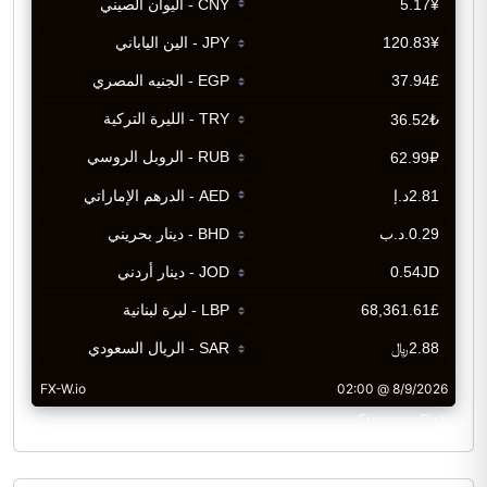
CurrencyRate