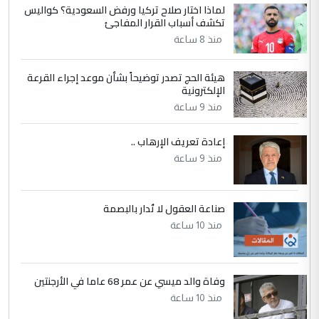
لماذا اختار صلاح تركيا ورفض السعودية؟ كواليس
5
عبد الأمير جاسم هليل
تكشف أسباب القرار المفاجئ
التعليق : نحن اباء الطلاب الأوائل على العراق
منذ 8 ساعة
نتشرف بلقاء السيد احمد الصافي في العتبات
الحسنية لزرع ...
هيئة الحج تصدر توضيحاً بشأن موعد إجراء القرعة
مكتب السيد احمد الصافي : لا يوجود
الإلكترونية
الموضوع :
لدينا اي حساب على الفيس بوك وتويتر
منذ 9 ساعة
إعادة تعريف الإرهاب ..
منذ 9 ساعة
صناعة العقول لا تُدار بالبصمة
منذ 10 ساعة
وفاة والد ميسي عن عمر 68 عاما في الأرجنتين
منذ 10 ساعة