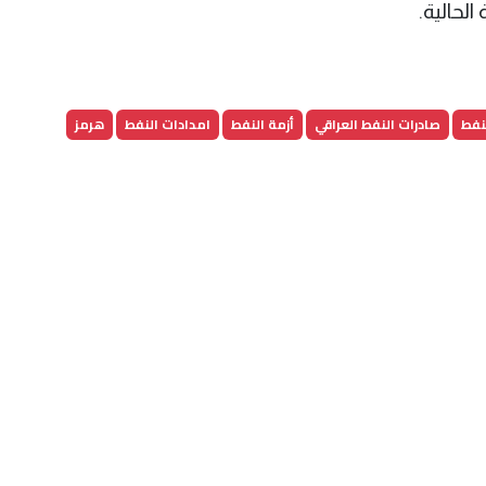
الحالية.
نفط
صادرات النفط العراقي
أزمة النفط
امدادات النفط
هرمز