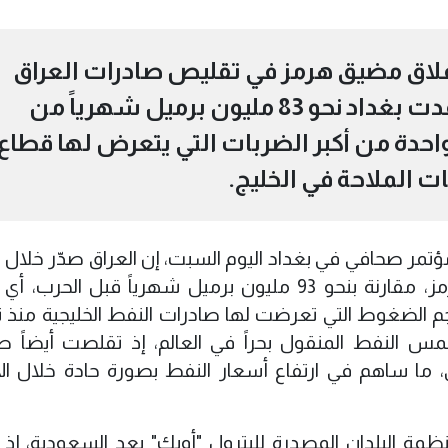
لاق مضيق هرمز في تقليص صادرات العراق
النفطية بصورة حادة، بعدما فقدت بغداد نحو 83 مليون برميل شهرياً من
احدة من أكبر الضربات التي يتعرض لها قطاع
ت الملاحة في الخليج.
ؤتمر صحافي في بغداد اليوم السبت، إن العراق صدّر خلال 
نحو 10 ملايين برميل فقط عبر مضيق هرمز، مقارنة بنحو 93 مليون برميل شهرياً قبل ال
و ما يكشف حجم الضغوط التي تعرضت لها صادرات النفط الخليجية من
مس النفط المنقول بحراً في العالم، إذ تقلصت أيضاً ص
اق، ما ساهم في ارتفاع أسعار النفط بصورة حادة خلال ا
نظمة البلدان المصدرة للبترول "أوبك" بعد السعودية، إذ 