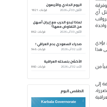
اليوم الحادي والأربعون
ن إيرادات الدولة وقرابة
الأثنين 03 آب 2026
قراءات :
1821
ثل أي
رواتب
لماذا تبدو الحرب مع إيران أسهل
واحدة
من التفاوض معها؟
الأثنين 03 آب 2026
قراءات :
862
 يؤدي
صحراء السعودي بدم العراقي !
الأحد 02 آب 2026
قراءات :
946
ى هذا
الأكشن بنسخته العراقية
الأحد 02 آب 2026
قراءات :
860
 18 و20 مليون برميل يومياً من
ة إلى
ضررة،
الطقس اليوم
راقية
Karbala Governorate