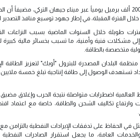
وقال وزير النفط، إن بغداد تصدر حالياً نحو 200 ألف برميل يومياً عبر ميناء جيهان التركي، مضيفاً 
ت طويلة خلال السنوات الماضية بسبب النزاعات القا
 إلى مشكلات فنية وأمنية، ما تسبب بخسائر مالية كبيرة لل
دولية متخصصة بالطاقة.
ظمة البلدان المصدرة للبترول "أوبك" لتعزيز الطاقة الإن
بغداد تستهدف الوصول إلى طاقة إنتاجية تبلغ خمسة ملايين 
 العالمية اضطرابات متواصلة نتيجة الحرب وإغلاق مضيق 
ارتفاع تكاليف الشحن والطاقة، خاصة مع اعتماد اقت
مثل في الحفاظ على تدفقات الإيرادات النفطية بالتزامن مع 
الخدمات العامة، ما يجعل استقرار الصادرات النفطية أ