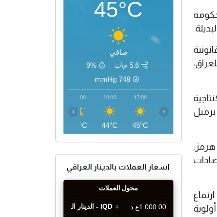
45°C
أن الحكومة
نونية
صافي
عراق،
5.6 م\ث
9%
mmHg
748
تاجية
21:00
20:00
19:00
18:00
17:00
برميل
‹
›
38°C
40°C
42°C
44°C
45°C
هرمز،
صادات
اسعار العملات بالدينار العراقي
ارتفاع
ولوية