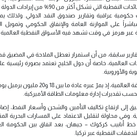
الاقتصاد العراقي بصورة شبه كاملة على العائدات النفطية التي تشكل أكثر من 90% م
ات حكومية عراقية وتقارير صندوق النقد الدولي. ولذلك يم
راً على الموازنة العامة والإنفاق الحكومي وتمويل ال
ية عبر هرمز في وقت تشهد فيه الأسواق النفطية العالمية 
تقارير سابقة، من أن استمرار تعطل الملاحة في المضيق قد
ادات العالمية، خاصة أن دول الخليج تعتمد بصورة رئيسية عل
ية والأوروبية.
ويمثل مضيق هرمز شرياناً حيوياً لسوق الطاقة العالمية، إذ يمرّ عبره عادة ما بين
بحسب تقديرات إدارة معلومات الطاقة الأميركية.
إلى ارتفاع تكاليف التأمين والشحن وأسعار النفط، إضاف
. وفي محاولة لتقليل الاعتماد على المسارات البحرية المت
 خط أنابيب كركوك – جيهان، بعد اتفاق بين الحكومة الع
دفقات النفطية عبر تركيا.