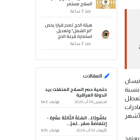
السلاح مستمر
منذ 3 ساعة
هيئة الحج تصدر قرارا يخص
"لم الشمل" وتعديل
استمارة قرعة الحج
منذ 3 ساعة
المقالات
نيسان
حتمية حصر السلاح المنفلت بيد
حرب، أي بنسبة
الدولة العراقية
ذ تعطل
الخميس 06 آب 2026
قراءات :
543
ادرات
لأشهر
عاشُورْاءُ.. السّنَةُ الثّالثةَ عشَرَة -
إِنتفاضةُ صفَر…تمرّ...
الأربعاء 05 آب 2026
قراءات :
670
يعتمد