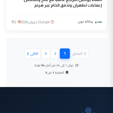
إعفاءات لطهران وتدفق الخام عبر هرمز
وكالة نون
الثلاثاء 23 حزيران 2026
782
1
السابق
2
3
التالي
(الصفحة الحالية)
عرض 1 إلى 24 من أصل
64
نتيجة
الصفحة
1
من
3