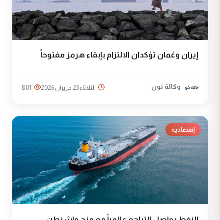
إيران وعُمان تؤكدان الالتزام بإبقاء هرمز مفتوحاً
وكالة نون
الثلاثاء 23 حزيران 2026
801
إقتصادية
النفط يواصل التراجع عالمياً مع منح واشنطن