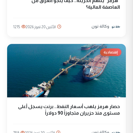
"هرمز" يلتهم الخزينة.. كيف ينجو العراق من
العاصفة المالية؟
وكالة نون
الأثنين 20 تموز 2026
1215
إقتصادية
حصار هرمز يلهب أسعار النفط.. برنت يسجل أعلى
مستوى منذ حزيران متجاوزاً 90 دولاراً
وكالة نون
الأثنين 20 تموز 2026
789