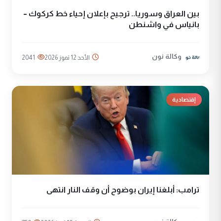
بين العراق وسوريا.. ترجيح بإعلان إحياء خط كركوك –
بانياس في واشنطن
وكالة نون
الأحد 12 تموز 2026
2041
إقتصادية
ترامب: أبلغنا إيران بوضوح أن وقف النار انتهى