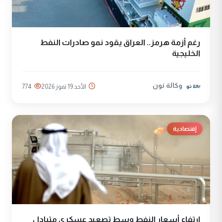
رغم أزمة هرمز.. العراق يقود نمو صادرات النفط
الخليجية
وكالة نون
الأحد 19 تموز 2026
774
إقتصادية
ارتفاع أسعار النفط وسط تصعيد عسكري متبادل