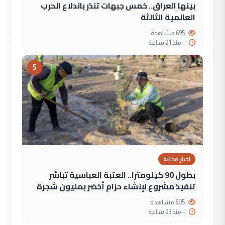
بينها العراق.. خمس جبهات تنذر باندلاع الحرب
العالمية الثالثة
695 مشاهدة
--
منذ 21 ساعة
5
اخبار محلية
بطول 90 كيلومترًا.. العتبة العباسية تباشر
تنفيذ مشروع لإنشاء حزام أخضر بمليون شجرة
605 مشاهدة
--
منذ 23 ساعة