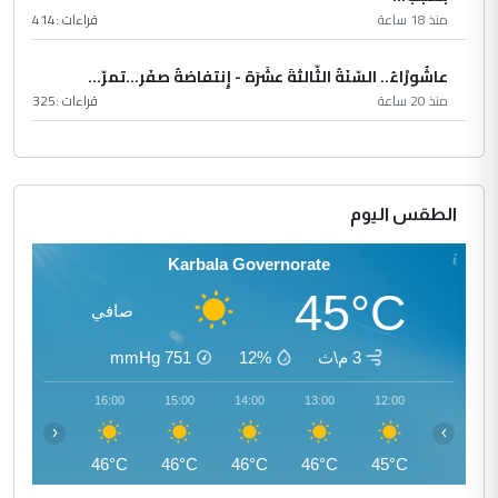
منذ 18 ساعة
قراءات :
414
عاشُورْاءُ.. السّنَةُ الثّالثةَ عشَرَة - إِنتفاضةُ صفَر…تمرّ...
منذ 20 ساعة
قراءات :
325
الطقس اليوم
Karbala Governorate
45°C
صافي
3 م\ث
12%
751
mmHg
17:00
16:00
15:00
14:00
13:00
12:00
‹
›
46°C
46°C
46°C
46°C
46°C
45°C