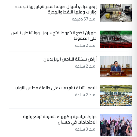
نتشرف بلقاء السيد احمد الصافي في العتبات
إيكو عراق: أموال صولة الفجر تتجاوز رواتب عدة
وزارات ومنها النفط والهجرة
الحسنية لزرع ...
منذ 57 دقيقة
مكتب السيد احمد الصافي : لا يوجود
الموضوع :
لدينا اي حساب على الفيس بوك وتويتر
طهران تضع 6 شروط لفتح هرمز.. وواشنطن تراهن
على الضغوط
منذ 2 ساعة
أراض سكنيَّة للناجين الإيزيديين
منذ 2 ساعة
اليوم.. ثلاثة تشريعات على طاولة مجلس النواب
منذ 2 ساعة
حرارة قياسية وكهرباء شحيحة ترفع وتيرة
الاحتجاجات في ميسان
منذ 3 ساعة