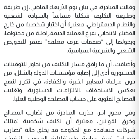
وقالت المبادرة، في بيان يوم الأربعاء الماضي، إن طريقة
وطبيعة التكليف شكلتا مساساً بالسيادة الشعبية
والنظام الديمقراطي، معتبرة أن اختيار شخصية من خارج
الفضاء الانتخابي يفرغ العملية الديمقراطية من محتواها،
ويحولها إلى “صفقات غرف مغلقة” تفتقر للتفويض
الشعبي والشرعية السياسية.
وأضافت، أن ما رافق مسار التكليف من تجاوز للتوقيتات
الدستورية أدى إلى إصابة مؤسسات الدولة بالشلل، من
دون مراعاة لمعايير الخبرة والكفاءة، في تكرار لنهج
يعكس الاستخفاف بالالتزامات الدستورية، وتغليب
المصالح الفئوية على حساب المصلحة الوطنية العليا.
وفي محورٍ اخر، حذرت المبادرة من تضارب المصالح
وخرق القوانين، معتبرة أن تكليف شخصية تمتلك
شركات متعاقدة مع الحكومة قد يخلق حالة “تضارب
مصالح” تعيق حيادية واستقلالية المنصب التنفيذي