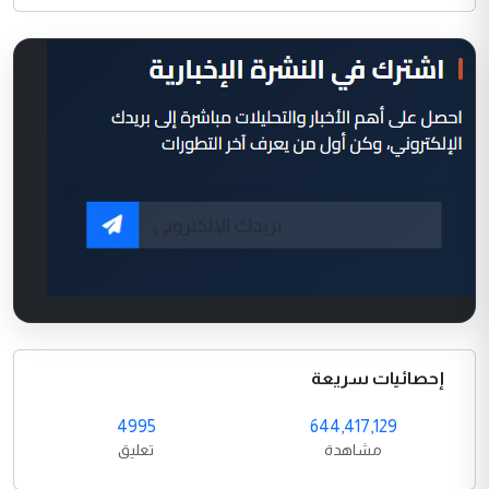
إحصائيات سريعة
4995
644,417,129
مشاهدة
تعليق