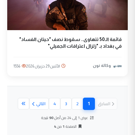
قائمة الـ50 تتهاوى.. سقوط نصف "حيتان الفساد"
في بغداد بـ "زلزال اعترافات الجميلي"
وكالة نون
الأثنين 29 حزيران 2026
1556
1
السابق
2
3
4
التالي
(الصفحة الحالية)
عرض 1 إلى 24 من أصل
90
نتيجة
الصفحة
1
من
4