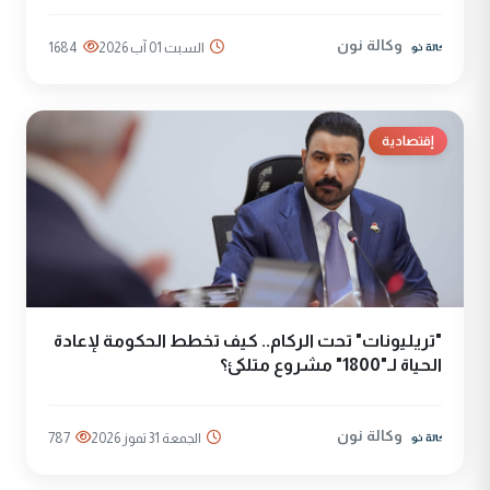
وكالة نون
السبت 01 آب 2026
1684
إقتصادية
"تريليونات" تحت الركام.. كيف تخطط الحكومة لإعادة
الحياة لـ"1800" مشروع متلكئ؟
وكالة نون
الجمعة 31 تموز 2026
787