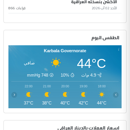
الأكشن بنسخته العراقية
الأحد 02 آب 2026
قراءات :
866
الطقس اليوم
Karbala Governorate
44°C
صافي
4.9 م\ث
10%
748
mmHg
23:00
22:00
21:00
20:00
19:00
18:00
‹
›
37°C
37°C
38°C
40°C
42°C
44°C
اسعار العملات بالدينار العراقي