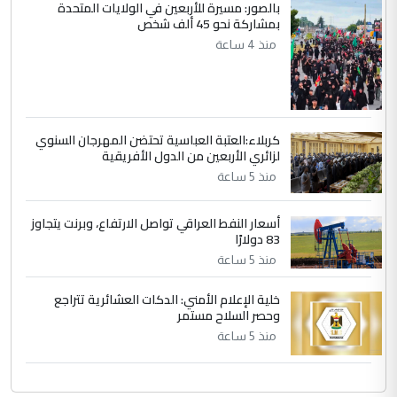
ابا فرات ...
بالصور: مسيرة للأربعين في الولايات المتحدة
بمشاركة نحو 45 ألف شخص
الجواهري يرد على صدام حسين سل
الموضوع :
منذ 4 ساعة
مضجعيك يابن الزنا (نص كامل)
كربلاء:العتبة العباسية تحتضن المهرجان السنوي
لزائري الأربعين من الدول الأفريقية
منذ 5 ساعة
أسعار النفط العراقي تواصل الارتفاع، وبرنت يتجاوز
83 دولارًا
منذ 5 ساعة
خلية الإعلام الأمني: الدكات العشائرية تتراجع
وحصر السلاح مستمر
منذ 5 ساعة