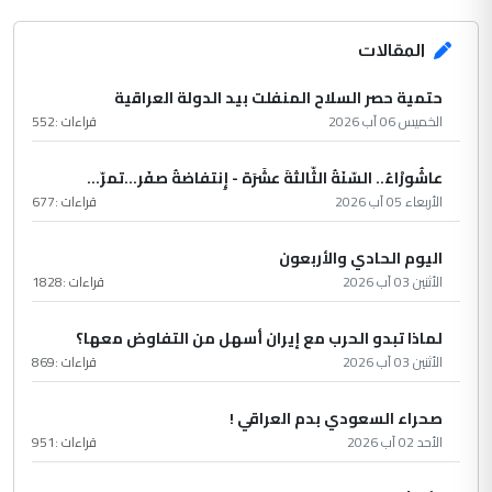
المقالات
حتمية حصر السلاح المنفلت بيد الدولة العراقية
الخميس 06 آب 2026
قراءات :
552
عاشُورْاءُ.. السّنَةُ الثّالثةَ عشَرَة - إِنتفاضةُ صفَر…تمرّ...
الأربعاء 05 آب 2026
قراءات :
677
اليوم الحادي والأربعون
الأثنين 03 آب 2026
قراءات :
1828
لماذا تبدو الحرب مع إيران أسهل من التفاوض معها؟
الأثنين 03 آب 2026
قراءات :
869
صحراء السعودي بدم العراقي !
الأحد 02 آب 2026
قراءات :
951