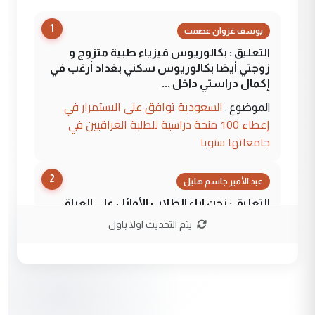
1
يوسف غزوان عصمت
التعليق : بكالوريوس فيزياء طبية متزوج و
زوجتي أيضا بكالوريوس سكني بغداد أرغب في
إكمال دراستي داخل ...
السعودية توافق على الاستمرار في
الموضوع :
إعطاء 100 منحة دراسية للطلبة العراقيين في
جامعاتها سنويا
2
عبد الأمير جاسم هليل
التعليق : نحن اباء الطلاب الأوائل على العراق
نتشرف بلقاء السيد احمد الصافي في العتبات
يتم التحديث اولا باول
الحسنية لزرع ...
مكتب السيد احمد الصافي : لا يوجود
الموضوع :
لدينا اي حساب على الفيس بوك وتويتر
3
hadi