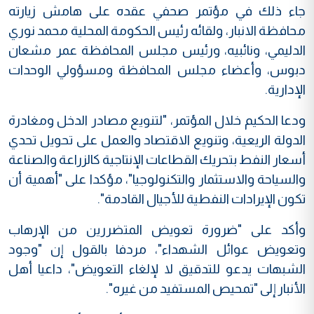
جاء ذلك في مؤتمر صحفي عقده على هامش زيارته
محافظة الانبار، ولقائه رئيس الحكومة المحلية محمد نوري
الدليمي، ونائبيه، ورئيس مجلس المحافظة عمر مشعان
دبوس، وأعضاء مجلس المحافظة ومسؤولي الوحدات
الإدارية.
ودعا الحكيم خلال المؤتمر، "لتنويع مصادر الدخل ومغادرة
الدولة الريعية، وتنويع الاقتصاد والعمل على تحويل تحدي
أسعار النفط بتحريك القطاعات الإنتاجية كالزراعة والصناعة
والسياحة والاستثمار والتكنولوجيا"، مؤكدا على "أهمية أن
تكون الإيرادات النفطية للأجيال القادمة".‏
وأكد على "ضرورة تعويض المتضررين من الإرهاب
وتعويض عوائل الشهداء"، مردفا بالقول إن "وجود
الشبهات يدعو للتدقيق لا لإلغاء التعويض"، داعيا أهل
الأنبار إلى "تمحيص المستفيد من غيره".