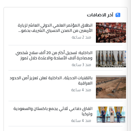
التعليق : قرار مستعجل جدا ولامصلحة فيه
آخر الاضافات
للوزاره ولا للمواطن القرار الصائب يكون بعد
الاستماع للمدير ومغرفة ...
انطلاق المؤتمر العلمي الدولي العاشر لزيارة
الأربعين من الصحن الحسيني الشريف بحضو...
وزير الصحة يعفي مدير مستشفى الكرخ
الموضوع :
العام في بغداد
منذ 2 ساعة
الداخلية: تسجيل أكثر من 20 ألف سلاح شخصي
4
سردار
ومصادرة آلاف الأسلحة والاعتدة خلال تموز
التعليق : واحد من عصابة علي ماما يسقط
منذ 3 ساعة
جنسية الرافد الثالث للعراق ومن اصول عريقة
بالتقنيات الحديثة.. الداخلية تعلن تعزيز أمن الحدود
ابا فرات ...
العراقية
الجواهري يرد على صدام حسين سل
الموضوع :
منذ 4 ساعة
مضجعيك يابن الزنا (نص كامل)
اتفاق دفاعي ثلاثي يجمع باكستان والسعودية
5
سردار
وتركيا
التعليق : واحد من عصابة علي ماما يسقط
منذ 4 ساعة
جنسية الرافد الثالث للعراق ومن اصول عريقة