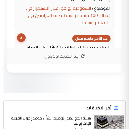
السعودية توافق على الاستمرار في
الموضوع :
إعطاء 100 منحة دراسية للطلبة العراقيين في
جامعاتها سنويا
2
عبد الأمير جاسم هليل
التعليق : نحن اباء الطلاب الأوائل على العراق
نتشرف بلقاء السيد احمد الصافي في العتبات
يتم التحديث اولا باول
الحسنية لزرع ...
مكتب السيد احمد الصافي : لا يوجود
الموضوع :
لدينا اي حساب على الفيس بوك وتويتر
3
hadi
التعليق : قرار مستعجل جدا ولامصلحة فيه
آخر الاضافات
للوزاره ولا للمواطن القرار الصائب يكون بعد
الاستماع للمدير ومغرفة ...
هيئة الحج تصدر توضيحاً بشأن موعد إجراء القرعة
الإلكترونية
وزير الصحة يعفي مدير مستشفى الكرخ
الموضوع :