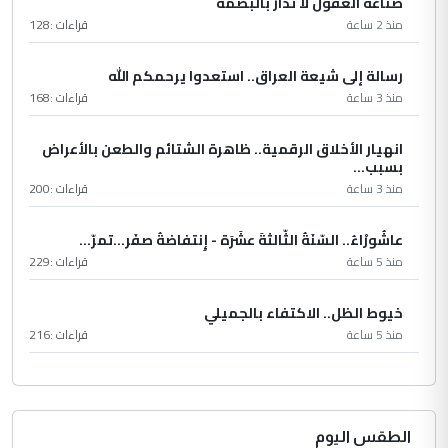
صناعة العقول لا تُدار بالبصمة
منذ 2 ساعة
قراءات :
128
رسالة إلى شيعة العراق.. استعدوا يرحمكم الله
منذ 3 ساعة
قراءات :
168
انهيار الأخلاق الرقمية.. ظاهرة الشتائم والطعن بالأعراض
بسبب...
منذ 3 ساعة
قراءات :
200
عاشُورْاءُ.. السّنَةُ الثّالثةَ عشَرَة - إِنتفاضةُ صفَر…تمرّ...
منذ 5 ساعة
قراءات :
229
خيوط الظل.. الاكتفاء بالجميلي
منذ 5 ساعة
قراءات :
216
الطقس اليوم