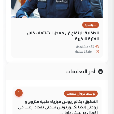
سياسية
الداخلية : ارتفاع في معدل الشائعات خلال
الفترة الاخيرة
493 مشاهدة
--
منذ 23 ساعة
آخر التعليقات
1
يوسف غزوان عصمت
التعليق : بكالوريوس فيزياء طبية متزوج و
زوجتي أيضا بكالوريوس سكني بغداد أرغب في
إكمال دراستي داخل ...