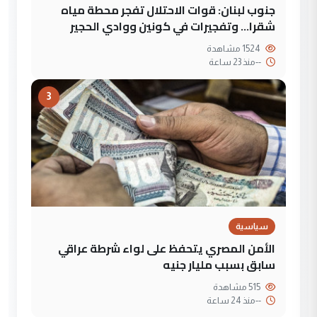
جنوب لبنان: قوات الاحتلال تفجر محطة مياه
شقرا… وتفجيرات في كونين ووادي الحجير
1524 مشاهدة
--
منذ 23 ساعة
3
سياسية
الأمن المصري يتحفظ على لواء شرطة عراقي
سابق بسبب مليار جنيه
515 مشاهدة
--
منذ 24 ساعة