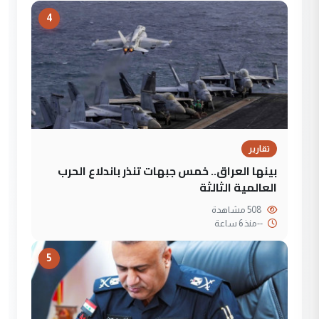
4
تقارير
بينها العراق.. خمس جبهات تنذر باندلاع الحرب
العالمية الثالثة
508 مشاهدة
--
منذ 6 ساعة
5