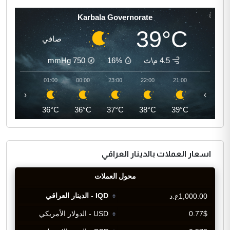
Karbala Governorate
39°C
صافي
4.5 م\ث
16%
750
mmHg
02:00
01:00
00:00
23:00
22:00
21:00
‹
›
35°C
36°C
36°C
37°C
38°C
39°C
اسعار العملات بالدينار العراقي