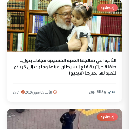
إقتصادية
الثانية التي تعالجها العتبة الحسينية مجانا... بتول..
طفلة جزائرية قلع السرطان عينها وجاءت الى كربلاء
لتعيد لها بصرها (فيديو)
وكالة نون
الأحد 05 تموز 2026
2761
إقتصادية