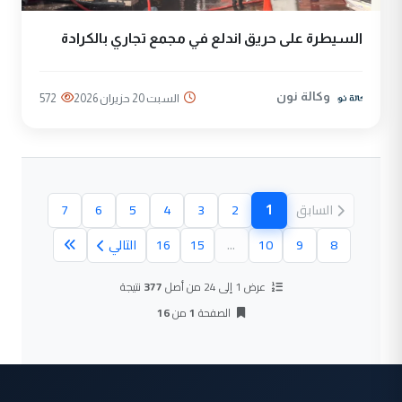
السيطرة على حريق اندلع في مجمع تجاري بالكرادة
وكالة نون
السبت 20 حزيران 2026
572
1
السابق
2
3
4
5
6
7
(الصفحة الحالية)
8
9
10
...
15
16
التالي
عرض 1 إلى 24 من أصل
377
نتيجة
الصفحة
1
من
16