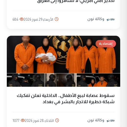
تحذير أمني أمريكي: لا تسافروا إلى العراق
وكالة نون
الأربعاء 29 تموز 2026
686
إقتصادية
سقوط عصابة لبيع الأطفال.. الداخلية تعلن تفكيك
شبكة خطيرة للاتجار بالبشر في بغداد
وكالة نون
الثلاثاء 28 تموز 2026
1077