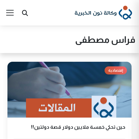
فراس مصطفى
إقتصادية
حين تحكي خمسة ملايين دولار قصة دولتين!!