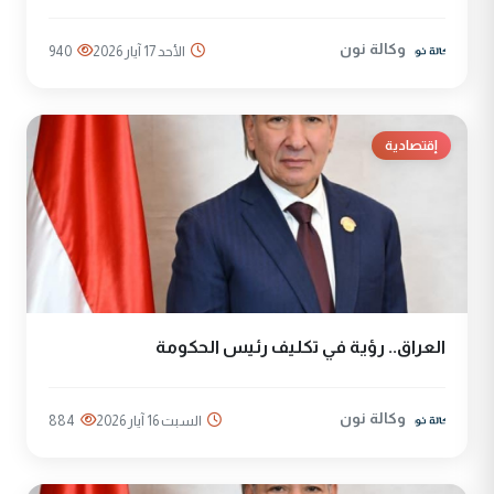
وكالة نون
الأحد 17 آيار 2026
940
إقتصادية
العراق.. رؤية في تكليف رئيس الحكومة
وكالة نون
السبت 16 آيار 2026
884