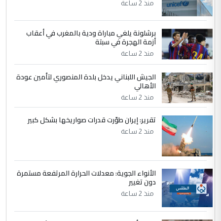
منذ 2 ساعة
4
سردار
برشلونة يلغي مباراة ودية بالمغرب في أعقاب
التعليق : واحد من عصابة علي ماما يسقط
أزمة الهجرة في سبتة
جنسية الرافد الثالث للعراق ومن اصول عريقة
منذ 2 ساعة
ابا فرات ...
الجواهري يرد على صدام حسين سل
الموضوع :
الجيش اللبناني يدخل بلدة المنصوري لتأمين عودة
مضجعيك يابن الزنا (نص كامل)
الأهالي
منذ 2 ساعة
5
حيدر عاشور
تقرير: إيران طوّرت قدرات صواريخها بشكل كبير
التعليق : تحياتي لك استاذ حامدتركان. كلام
منذ 2 ساعة
دقيق ومسؤول؛ فالاستثمار الحقيقي للإنسان
وثروات البلد يعتمد على الكفاءة ...
بين الإهمال واغتصاب الأرض.. بلاد
الموضوع :
الأنواء الجوية: معدلات الحرارة المرتفعة مستمرة
الرافدين تعاني الجفاف والتصحر!!
دون تغيير
منذ 2 ساعة