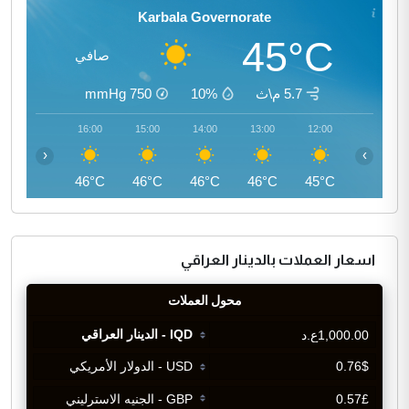
Karbala Governorate
45°C
صافي
5.7 م\ث
10%
750
mmHg
17:00
16:00
15:00
14:00
13:00
12:00
‹
›
45°C
46°C
46°C
46°C
46°C
45°C
اسعار العملات بالدينار العراقي