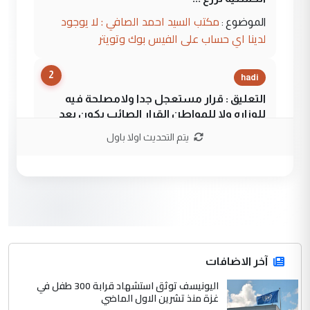
مكتب السيد احمد الصافي : لا يوجود
الموضوع :
لدينا اي حساب على الفيس بوك وتويتر
2
hadi
التعليق : قرار مستعجل جدا ولامصلحة فيه
للوزاره ولا للمواطن القرار الصائب يكون بعد
الاستماع للمدير ومغرفة ...
يتم التحديث اولا باول
وزير الصحة يعفي مدير مستشفى الكرخ
الموضوع :
العام في بغداد
3
سردار
التعليق : واحد من عصابة علي ماما يسقط
جنسية الرافد الثالث للعراق ومن اصول عريقة
ابا فرات ...
آخر الاضافات
الجواهري يرد على صدام حسين سل
اليونيسف توثق استشهاد قرابة 300 طفل في
الموضوع :
غزة منذ تشرين الاول الماضي
مضجعيك يابن الزنا (نص كامل)