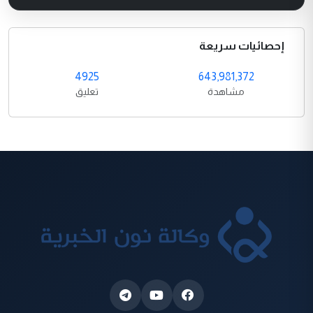
إحصائيات سريعة
4925
643,981,372
مشاهدة
تعليق