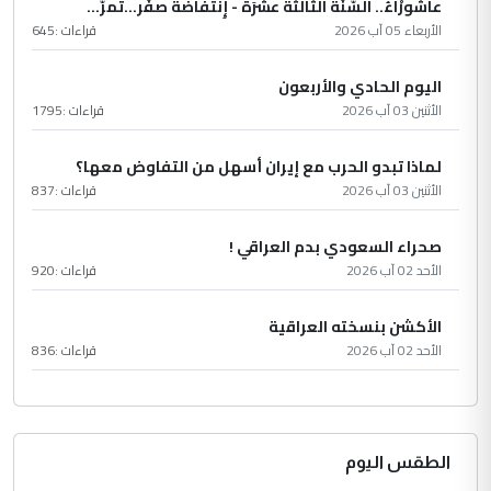
عاشُورْاءُ.. السّنَةُ الثّالثةَ عشَرَة - إِنتفاضةُ صفَر…تمرّ...
الأربعاء 05 آب 2026
قراءات :
645
اليوم الحادي والأربعون
الأثنين 03 آب 2026
قراءات :
1795
لماذا تبدو الحرب مع إيران أسهل من التفاوض معها؟
الأثنين 03 آب 2026
قراءات :
837
صحراء السعودي بدم العراقي !
الأحد 02 آب 2026
قراءات :
920
الأكشن بنسخته العراقية
الأحد 02 آب 2026
قراءات :
836
الطقس اليوم