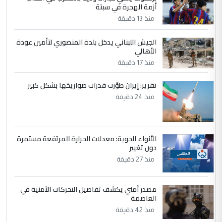
التعليق : واحد من عصابة علي ماما يسقط
أزمة الهجرة في سبتة
جنسية الرافد الثالث للعراق ومن اصول عريقة
منذ 13 دقيقة
ابا فرات ...
الجواهري يرد على صدام حسين سل
الموضوع :
الجيش اللبناني يدخل بلدة المنصوري لتأمين عودة
مضجعيك يابن الزنا (نص كامل)
الأهالي
منذ 17 دقيقة
5
حيدر عاشور
تقرير: إيران طوّرت قدرات صواريخها بشكل كبير
التعليق : تحياتي لك استاذ حامدتركان. كلام
منذ 24 دقيقة
دقيق ومسؤول؛ فالاستثمار الحقيقي للإنسان
وثروات البلد يعتمد على الكفاءة ...
بين الإهمال واغتصاب الأرض.. بلاد
الموضوع :
الأنواء الجوية: معدلات الحرارة المرتفعة مستمرة
الرافدين تعاني الجفاف والتصحر!!
دون تغيير
منذ 27 دقيقة
مصدر أمني يكشف تفاصيل التحركات الأمنية في
العاصمة
منذ 42 دقيقة