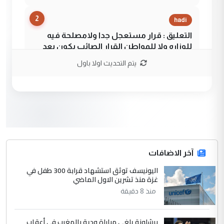
2
hadi
التعليق : قرار مستعجل جدا ولامصلحة فيه
للوزاره ولا للمواطن القرار الصائب يكون بعد
الاستماع للمدير ومغرفة ...
يتم التحديث اولا باول
وزير الصحة يعفي مدير مستشفى الكرخ
الموضوع :
العام في بغداد
3
سردار
التعليق : واحد من عصابة علي ماما يسقط
جنسية الرافد الثالث للعراق ومن اصول عريقة
ابا فرات ...
آخر الاضافات
الجواهري يرد على صدام حسين سل
اليونيسف توثق استشهاد قرابة 300 طفل في
الموضوع :
غزة منذ تشرين الاول الماضي
مضجعيك يابن الزنا (نص كامل)
منذ 8 دقيقة
4
سردار
برشلونة يلغي مباراة ودية بالمغرب في أعقاب