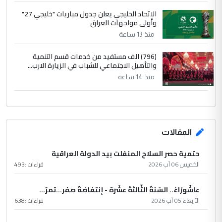
الاتحاد الخليجي يعلن جدول مباريات "خليجي 27"
وأولى مواجهات العراق
منذ 13 ساعة
(796) الف مستفيد من خدمات قسم التنمية
والتأهيل الاجتماعي للشباب في الزيارة الارب...
منذ 14 ساعة
المقالات
حتمية حصر السلاح المنفلت بيد الدولة العراقية
الخميس 06 آب 2026
قراءات :
493
عاشُورْاءُ.. السّنَةُ الثّالثةَ عشَرَة - إِنتفاضةُ صفَر…تمرّ...
الأربعاء 05 آب 2026
قراءات :
638