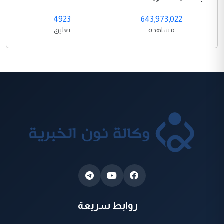
4923
643,973,022
مشاهدة
تعليق
روابط سريعة