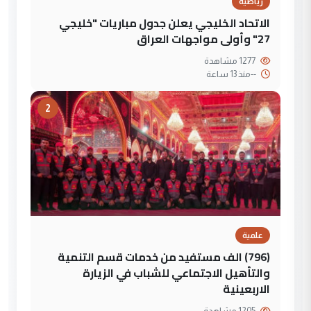
رياضية
الاتحاد الخليجي يعلن جدول مباريات "خليجي
27" وأولى مواجهات العراق
1277 مشاهدة
--
منذ 13 ساعة
2
علمية
(796) الف مستفيد من خدمات قسم التنمية
والتأهيل الاجتماعي للشباب في الزيارة
الاربعينية
1205 مشاهدة