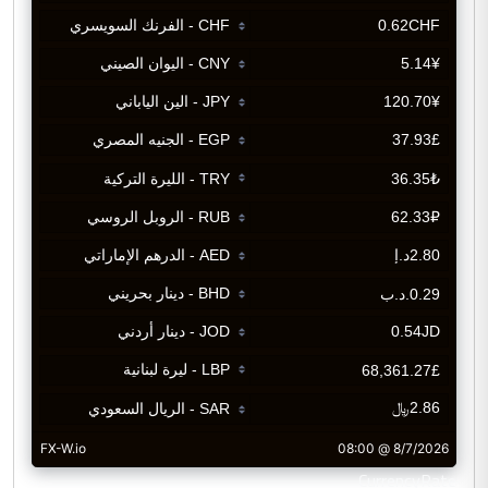
CurrencyRate