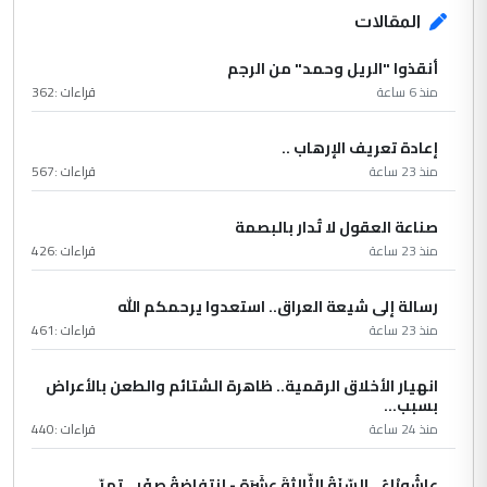
المقالات
أنقذوا "الريل وحمد" من الرجم
منذ 6 ساعة
قراءات :
362
إعادة تعريف الإرهاب ..
منذ 23 ساعة
قراءات :
567
صناعة العقول لا تُدار بالبصمة
منذ 23 ساعة
قراءات :
426
رسالة إلى شيعة العراق.. استعدوا يرحمكم الله
منذ 23 ساعة
قراءات :
461
انهيار الأخلاق الرقمية.. ظاهرة الشتائم والطعن بالأعراض
بسبب...
منذ 24 ساعة
قراءات :
440
عاشُورْاءُ.. السّنَةُ الثّالثةَ عشَرَة - إِنتفاضةُ صفَر…تمرّ...