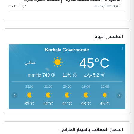
السبت 08 آب 2026
قراءات :
350
الطقس اليوم
Karbala Governorate
45°C
صافي
5.2 م\ث
11%
749
mmHg
23:00
22:00
21:00
20:00
19:00
18:00
‹
›
38°C
39°C
40°C
41°C
43°C
45°C
اسعار العملات بالدينار العراقي