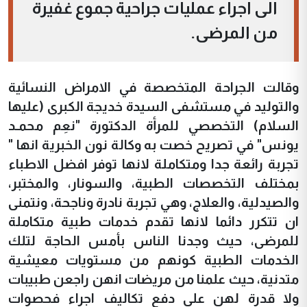
الى اجراء عمليات جراحية جموع غفيرة
من المرضى.
وقالت الجراحة المتخصصة في الامراض النسائية
والتوليد في مستشفى السيدة خديجة الكبرى (عليها
السلام) التخصصي للمرأة الدكتورة "نعِم محمـد
يونس" في تصريح خصت به وكالة نون الخبرية انها "
تجربة رائعة جدا ومتكاملة لانها توفر افضل الاطباء
بمختلف التخصصات الطبية، والسونار، والمختبر،
والصيدلية، والعلاج، وهي تجربة نادرة وناجحة، ونتمنى
ان تتكرر دائما لانها تقدم خدمات طبية متكاملة
للمرضى، حيث وجدنا الناس بأمس الحاجة لتلك
الخدمات الطبية كونهم من مستويات معيشية
متدنية، حيث علمنا من مريضات انهن راجعن طبيبات
ولا قدرة لهن على دفع تكاليف اجراء فحصوات