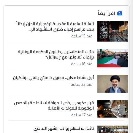
اقرأ أيضاً
العتبة العلوية المقدسة ترفع راية الحزن إيذاناً
ببدء مراسم إحياء ذكرى استشهاد الر...
منذ 15 ساعة
مئات المتظاهرين يطالبون الحكومة اليونانية
بإنهاء تعاونها مع "إسرائيل"
منذ 16 ساعة
أول نشاط معلن.. مجتبى خامنئي يلتقي بزشكيان
منذ 22 ساعة
قرار حكومي يخص الموافقات الخاصة بالحصص
الوقودية للمولدات الأهلية
منذ 17 ساعة
نائب: لم نستلم رواتب الشهر الماضي