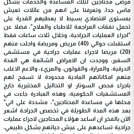
مرضى محتاجين لتلك المساعدة والخدمات بشكل
ماس جدا، وتعرفنا على انهم من عائلات تعيش
بمستوى اقتصادي بسيط لا يعطيهم القدرة على
تحمل نفقات المراجعة للاطباء والعلاج"، فضلا عن
"اجراء العمليات الجراحية، وخلال ثلاث ساعات فقط
استقبلت حوالي (40) مريض ومريضة واحلت منهم
(20) مريضا لاجراء عمليات جراحية في مستشفى
السفير، ووجدت ان الامراض الشائعة هي الغدة
الدرقية، والمرارة، والقولون، والمريء، والاعم الاغلب
منهم امكاناتهم المادية محدودة لا تسمح لهم
باجراء فحص السونار او التحاليل المختبرية خارج
المستشفيات الحكومية، وهذه المبادرة جاءت في
محلها في مساعدة المحتاجين"، مشددة على اني"
بعد هذه المدة الطويلة في تخصص الجراحة اشعر
الآن بالفخر ان اساعد هؤلاء المحتاجين لاجراء عمليات
جراحية تساعدهم على عيش حياتهم بشكل طبيعي،