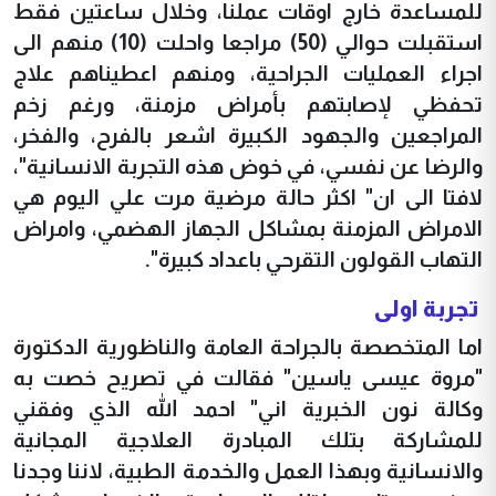
للمساعدة خارج اوقات عملنا، وخلال ساعتين فقط
استقبلت حوالي (50) مراجعا واحلت (10) منهم الى
اجراء العمليات الجراحية، ومنهم اعطيناهم علاج
تحفظي لإصابتهم بأمراض مزمنة، ورغم زخم
المراجعين والجهود الكبيرة اشعر بالفرح، والفخر،
والرضا عن نفسي، في خوض هذه التجربة الانسانية"،
لافتا الى ان" اكثر حالة مرضية مرت علي اليوم هي
الامراض المزمنة بمشاكل الجهاز الهضمي، وامراض
التهاب القولون التقرحي باعداد كبيرة".
تجربة اولى
اما المتخصصة بالجراحة العامة والناظورية الدكتورة
"مروة عيسى ياسين" فقالت في تصريح خصت به
وكالة نون الخبرية اني" احمد الله الذي وفقني
للمشاركة بتلك المبادرة العلاجية المجانية
والانسانية وبهذا العمل والخدمة الطبية، لاننا وجدنا