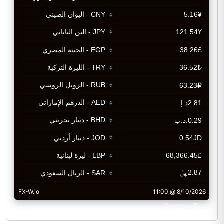
CurrencyRate