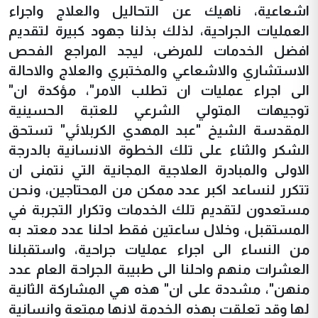
اشعاعية، ناهيك عن التحاليل والعلاج واجراء
العمليات الجراحية، لذلك بذلنا جهود كبيرة لتقديم
افضل الخدمات للمرضى، ليجد المراجع الفحص
الاستشاري والاشعاعي والمختبري والعلاج والاحالة
الى اجراء عمليات ان تطلب الامر"، مؤكدة ان"
توجيهات المتولي الشرعي للعتبة الحسينية
المقدسة الشيخ "عبد المهدي الكربلائي" تستحق
الشكر والثناء على تلك الخطوة الانسانية بالدرجة
الاولى والمبادرة العلاجية المجانية التي نتمنى ان
تتكرر لنساعد اكبر عدد ممكن من المحتاجين، ونحن
مستعدون لتقديم تلك الخدمات وتكرار التجربة في
المستقبل، وخلال ساعتين فقط احلنا عدد معتد به
من النساء الى اجراء عمليات جراحية، واستقبلنا
العشرات منهم واحلنا الى طبيبة الجراحة العام عدد
منهن"، مشددة على ان" هذه هي المشاركة الثانية
لها وقد تعلقت بهذه الخدمة لانها ممتعة وانسانية