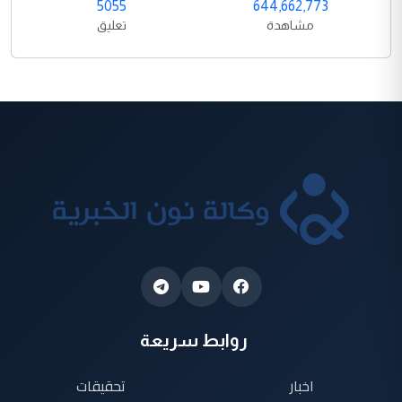
5055
644,662,773
مشاهدة
تعليق
روابط سريعة
اخبار
تحقيقات