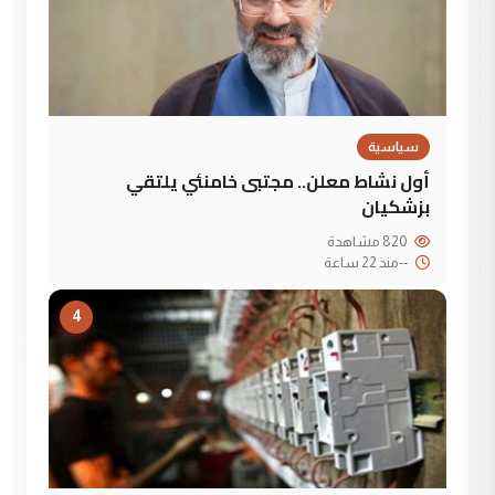
سياسية
أول نشاط معلن.. مجتبى خامنئي يلتقي
بزشكيان
820 مشاهدة
--
منذ 22 ساعة
4