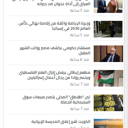
العراق إلى أداة عدوان ضد جيرانه
مضجعيك يابن الزنا (نص كامل)
منذ 5 ساعة
4
سردار
وزيرة الرياضة واثقة من إقامة نهائي كأس
العالم 2030 في إسبانيا
التعليق : واحد من عصابة علي ماما يسقط
منذ 5 ساعة
جنسية الرافد الثالث للعراق ومن اصول عريقة
ابا فرات ...
مستشار حكومي يكشف مصير رواتب الشهر
الجواهري يرد على صدام حسين سل
الموضوع :
المقبل
مضجعيك يابن الزنا (نص كامل)
منذ 6 ساعة
مطعم إيطالي يرفض إنزال العلم الفلسطيني
5
حيدر عاشور
ويخسر روادا من رجال أعمال إسرائيليين
التعليق : تحياتي لك استاذ حامدتركان. كلام
منذ 7 ساعة
دقيق ومسؤول؛ فالاستثمار الحقيقي للإنسان
تين "طقطق" المحلي يتصدر مبيعات سوق
وثروات البلد يعتمد على الكفاءة ...
السليمانية للجملة
بين الإهمال واغتصاب الأرض.. بلاد
الموضوع :
منذ 7 ساعة
الرافدين تعاني الجفاف والتصحر!!
الكويت تقرر إغلاق المدرسة الإيرانية
منذ 7 ساعة