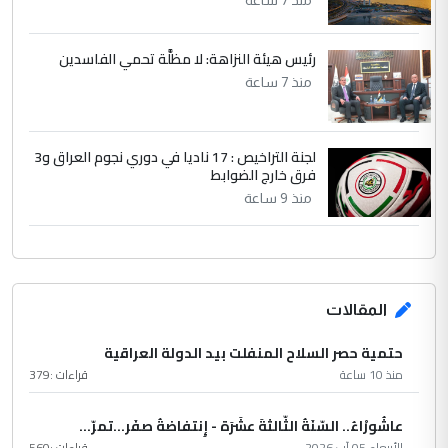
رئيس هيئة النزاهة: لا مظلَّة تحمي الفاسدين
منذ 7 ساعة
لجنة التراخيص : 17 ناديا في دوري نجوم العراق و3
فرق خارج الضوابط
منذ 9 ساعة
المقالات
حتمية حصر السلاح المنفلت بيد الدولة العراقية
منذ 10 ساعة
قراءات :
379
عاشُورْاءُ.. السّنَةُ الثّالثةَ عشَرَة - إِنتفاضةُ صفَر…تمرّ...
الأربعاء 05 آب 2026
قراءات :
560