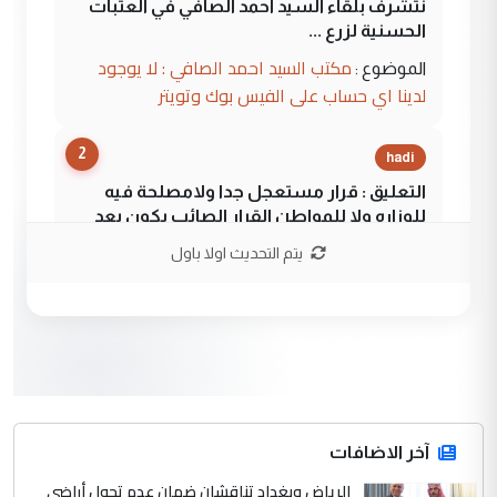
نتشرف بلقاء السيد احمد الصافي في العتبات
الحسنية لزرع ...
مكتب السيد احمد الصافي : لا يوجود
الموضوع :
لدينا اي حساب على الفيس بوك وتويتر
2
hadi
التعليق : قرار مستعجل جدا ولامصلحة فيه
للوزاره ولا للمواطن القرار الصائب يكون بعد
الاستماع للمدير ومغرفة ...
يتم التحديث اولا باول
وزير الصحة يعفي مدير مستشفى الكرخ
الموضوع :
العام في بغداد
3
سردار
التعليق : واحد من عصابة علي ماما يسقط
جنسية الرافد الثالث للعراق ومن اصول عريقة
ابا فرات ...
آخر الاضافات
الجواهري يرد على صدام حسين سل
الرياض وبغداد تناقشان ضمان عدم تحول أراضي
الموضوع :