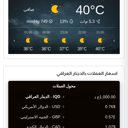
40°C
صافي
5.3 م\ث
13%
749
mmHg
02:00
01:00
00:00
23:00
22:00
21:00
‹
›
35°C
36°C
36°C
37°C
39°C
40°C
اسعار العملات بالدينار العراقي