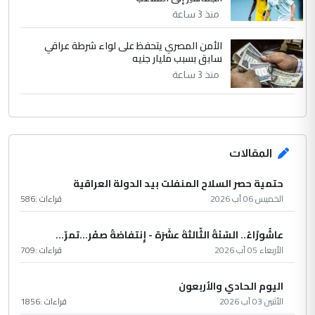
منذ 3 ساعة
الأمن المصري يتحفظ على لواء شرطة عراقي
سابق بسبب مليار جنيه
منذ 3 ساعة
المقالات
حتمية حصر السلاح المنفلت بيد الدولة العراقية
الخميس 06 آب 2026
قراءات :
586
عاشُورْاءُ.. السّنَةُ الثّالثةَ عشَرَة - إِنتفاضةُ صفَر…تمرّ...
الأربعاء 05 آب 2026
قراءات :
709
اليوم الحادي والأربعون
الأثنين 03 آب 2026
قراءات :
1856