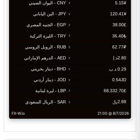
CurrencyRate