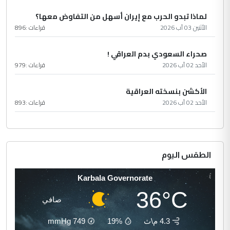
لماذا تبدو الحرب مع إيران أسهل من التفاوض معها؟
الأثنين 03 آب 2026
قراءات :
896
صحراء السعودي بدم العراقي !
الأحد 02 آب 2026
قراءات :
979
الأكشن بنسخته العراقية
الأحد 02 آب 2026
قراءات :
893
الطقس اليوم
Karbala Governorate
36°C
صافي
4.3 م\ث
19%
749
mmHg