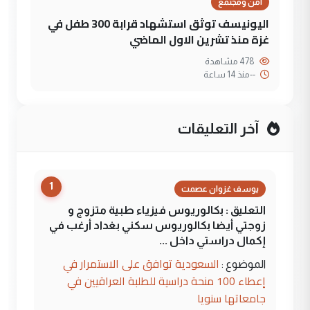
أمن ومجتمع
اليونيسف توثق استشهاد قرابة 300 طفل في
غزة منذ تشرين الاول الماضي
478 مشاهدة
--
منذ 14 ساعة
آخر التعليقات
1
يوسف غزوان عصمت
التعليق : بكالوريوس فيزياء طبية متزوج و
زوجتي أيضا بكالوريوس سكني بغداد أرغب في
إكمال دراستي داخل ...
السعودية توافق على الاستمرار في
الموضوع :
إعطاء 100 منحة دراسية للطلبة العراقيين في
جامعاتها سنويا