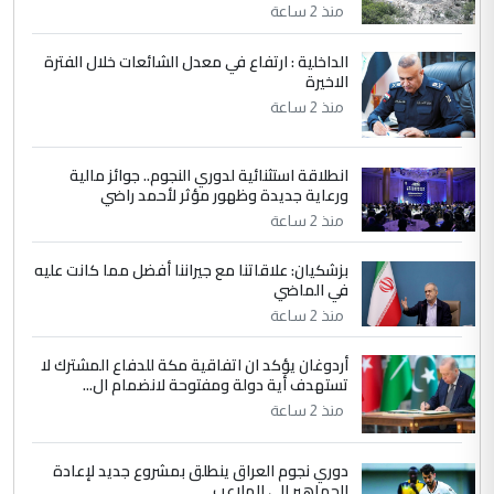
منذ 2 ساعة
جنسية الرافد الثالث للعراق ومن اصول عريقة
ابا فرات ...
الداخلية : ارتفاع في معدل الشائعات خلال الفترة
الاخيرة
الجواهري يرد على صدام حسين سل
الموضوع :
مضجعيك يابن الزنا (نص كامل)
منذ 2 ساعة
انطلاقة استثنائية لدوري النجوم.. جوائز مالية
5
سردار
ورعاية جديدة وظهور مؤثر لأحمد راضي
التعليق : واحد من عصابة علي ماما يسقط
منذ 2 ساعة
جنسية الرافد الثالث للعراق ومن اصول عريقة
ابا فرات ...
بزشكيان: علاقاتنا مع جيراننا أفضل مما كانت عليه
في الماضي
الجواهري يرد على صدام حسين سل
الموضوع :
مضجعيك يابن الزنا (نص كامل)
منذ 2 ساعة
أردوغان يؤكد ان اتفاقية مكة للدفاع المشترك لا
تستهدف أية دولة ومفتوحة لانضمام ال...
منذ 2 ساعة
دوري نجوم العراق ينطلق بمشروع جديد لإعادة
الجماهير إلى الملاعب