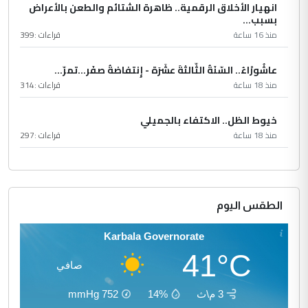
انهيار الأخلاق الرقمية.. ظاهرة الشتائم والطعن بالأعراض
بسبب...
منذ 16 ساعة
قراءات :
399
عاشُورْاءُ.. السّنَةُ الثّالثةَ عشَرَة - إِنتفاضةُ صفَر…تمرّ...
منذ 18 ساعة
قراءات :
314
خيوط الظل.. الاكتفاء بالجميلي
منذ 18 ساعة
قراءات :
297
الطقس اليوم
Karbala Governorate
41°C
صافي
3 م\ث
14%
752
mmHg