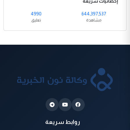
إحصائيات سريعة
4990
644,397,537
مشاهدة
تعليق
روابط سريعة