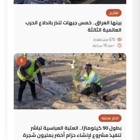
تقارير
بينها العراق.. خمس جبهات تنذر باندلاع الحرب
العالمية الثالثة
670 مشاهدة
--
منذ 19 ساعة
5
اخبار محلية
بطول 90 كيلومترًا.. العتبة العباسية تباشر
تنفيذ مشروع لإنشاء حزام أخضر بمليون شجرة