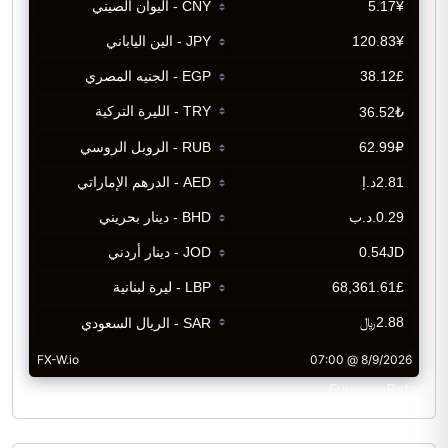
CurrencyRate