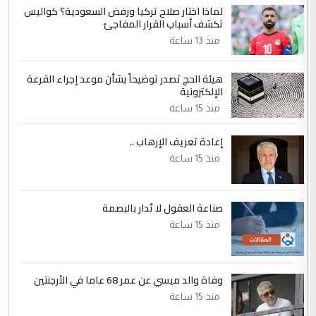
لماذا اختار صلاح تركيا ورفض السعودية؟ كواليس
5
عبد الأمير جاسم هليل
تكشف أسباب القرار المفاجئ
التعليق : نحن اباء الطلاب الأوائل على العراق
منذ 13 ساعة
نتشرف بلقاء السيد احمد الصافي في العتبات
الحسنية لزرع ...
هيئة الحج تصدر توضيحاً بشأن موعد إجراء القرعة
مكتب السيد احمد الصافي : لا يوجود
الإلكترونية
الموضوع :
لدينا اي حساب على الفيس بوك وتويتر
منذ 15 ساعة
إعادة تعريف الإرهاب ..
منذ 15 ساعة
صناعة العقول لا تُدار بالبصمة
منذ 15 ساعة
وفاة والد ميسي عن عمر 68 عاما في الأرجنتين
منذ 15 ساعة