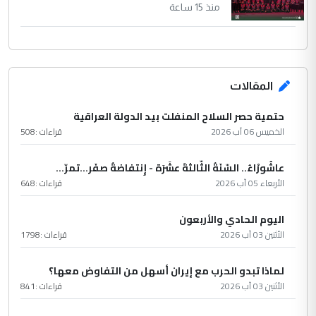
منذ 15 ساعة
المقالات
حتمية حصر السلاح المنفلت بيد الدولة العراقية
الخميس 06 آب 2026
قراءات :
508
عاشُورْاءُ.. السّنَةُ الثّالثةَ عشَرَة - إِنتفاضةُ صفَر…تمرّ...
الأربعاء 05 آب 2026
قراءات :
648
اليوم الحادي والأربعون
الأثنين 03 آب 2026
قراءات :
1798
لماذا تبدو الحرب مع إيران أسهل من التفاوض معها؟
الأثنين 03 آب 2026
قراءات :
841