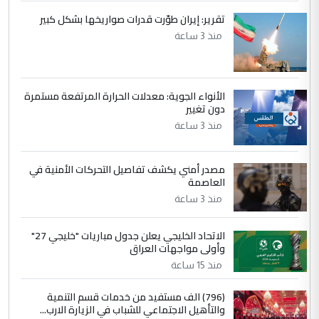
5
حيدر عاشور
تقرير: إيران طوّرت قدرات صواريخها بشكل كبير
التعليق : تحياتي لك استاذ حامدتركان. كلام
منذ 3 ساعة
دقيق ومسؤول؛ فالاستثمار الحقيقي للإنسان
وثروات البلد يعتمد على الكفاءة ...
بين الإهمال واغتصاب الأرض.. بلاد
الموضوع :
الأنواء الجوية: معدلات الحرارة المرتفعة مستمرة
الرافدين تعاني الجفاف والتصحر!!
دون تغيير
منذ 3 ساعة
مصدر أمني يكشف تفاصيل التحركات الأمنية في
العاصمة
منذ 3 ساعة
الاتحاد الخليجي يعلن جدول مباريات "خليجي 27"
وأولى مواجهات العراق
منذ 15 ساعة
(796) الف مستفيد من خدمات قسم التنمية
والتأهيل الاجتماعي للشباب في الزيارة الارب...