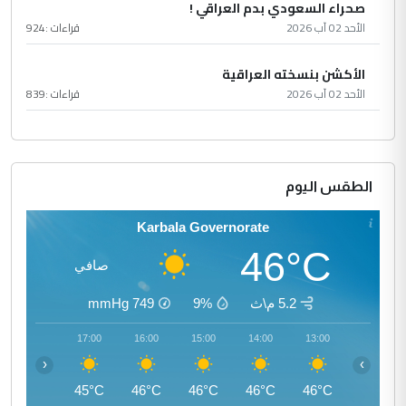
صحراء السعودي بدم العراقي !
الأحد 02 آب 2026
قراءات :
924
الأكشن بنسخته العراقية
الأحد 02 آب 2026
قراءات :
839
الطقس اليوم
Karbala Governorate
46°C
صافي
5.2 م\ث
9%
749
mmHg
18:00
17:00
16:00
15:00
14:00
13:00
‹
›
44°C
45°C
46°C
46°C
46°C
46°C