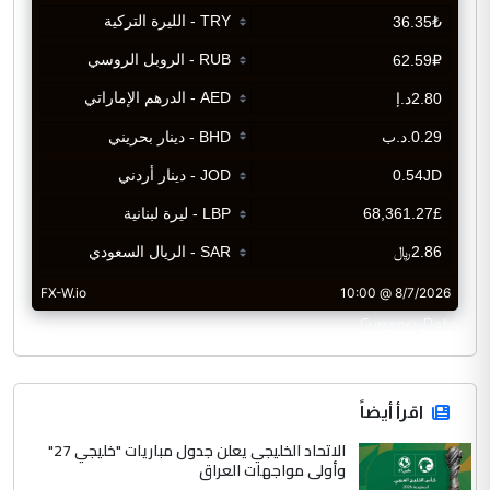
CurrencyRate
اقرأ أيضاً
الاتحاد الخليجي يعلن جدول مباريات "خليجي 27"
وأولى مواجهات العراق