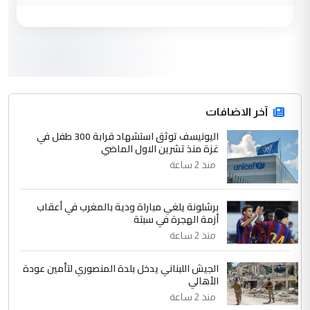
وزير الصحة يعفي مدير مستشفى الكرخ
الموضوع :
العام في بغداد
3
سردار
التعليق : واحد من عصابة علي ماما يسقط
جنسية الرافد الثالث للعراق ومن اصول عريقة
ابا فرات ...
آخر الاضافات
الجواهري يرد على صدام حسين سل
اليونيسف توثق استشهاد قرابة 300 طفل في
الموضوع :
غزة منذ تشرين الاول الماضي
مضجعيك يابن الزنا (نص كامل)
منذ 2 ساعة
4
سردار
برشلونة يلغي مباراة ودية بالمغرب في أعقاب
التعليق : واحد من عصابة علي ماما يسقط
أزمة الهجرة في سبتة
جنسية الرافد الثالث للعراق ومن اصول عريقة
منذ 2 ساعة
ابا فرات ...
الجواهري يرد على صدام حسين سل
الموضوع :
الجيش اللبناني يدخل بلدة المنصوري لتأمين عودة
مضجعيك يابن الزنا (نص كامل)
الأهالي
منذ 2 ساعة