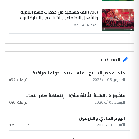
(796) الف مستفيد من خدمات قسم التنمية
والتأهيل الاجتماعي للشباب في الزيارة الارب...
منذ 14 ساعة
المقالات
حتمية حصر السلاح المنفلت بيد الدولة العراقية
الخميس 06 آب 2026
قراءات :
497
عاشُورْاءُ.. السّنَةُ الثّالثةَ عشَرَة - إِنتفاضةُ صفَر…تمرّ...
الأربعاء 05 آب 2026
قراءات :
640
اليوم الحادي والأربعون
الأثنين 03 آب 2026
قراءات :
1791