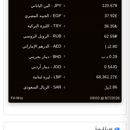
CurrencyRate
اقرأ أيضاً