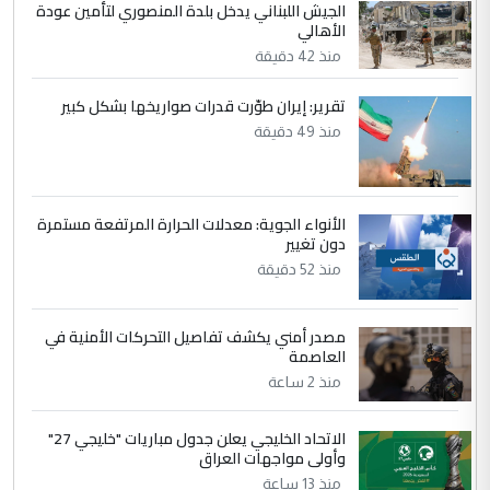
الجواهري يرد على صدام حسين سل
الموضوع :
الجيش اللبناني يدخل بلدة المنصوري لتأمين عودة
مضجعيك يابن الزنا (نص كامل)
الأهالي
منذ 42 دقيقة
5
حيدر عاشور
تقرير: إيران طوّرت قدرات صواريخها بشكل كبير
التعليق : تحياتي لك استاذ حامدتركان. كلام
منذ 49 دقيقة
دقيق ومسؤول؛ فالاستثمار الحقيقي للإنسان
وثروات البلد يعتمد على الكفاءة ...
بين الإهمال واغتصاب الأرض.. بلاد
الموضوع :
الأنواء الجوية: معدلات الحرارة المرتفعة مستمرة
الرافدين تعاني الجفاف والتصحر!!
دون تغيير
منذ 52 دقيقة
مصدر أمني يكشف تفاصيل التحركات الأمنية في
العاصمة
منذ 2 ساعة
الاتحاد الخليجي يعلن جدول مباريات "خليجي 27"
وأولى مواجهات العراق
منذ 13 ساعة