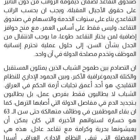
صندوق التقاعد لضمان ديمومة الرواتب من دون التأثير
على حقوق الأجيال المقبلة، ويجب ان يحسب الراتب
التقاعدي بناء على سنوات الخدمة والاسهام في صندوق
التقاعد، وليس فقط على أساس العمر، مع منح حوافز
إضافية لمن يختار التقاعد طوعا، ما يوجب الانتقال من
الجدل بشأن السن، إلى حلول عملية تحترم إنسانية
الموظف وتخدم مصلحة الدولة في آن واحد.
ان التصادم بين طموح الشباب الذين يمثلون المستقبل
والكتلة الديموغرافية الأكبر، وبين الجمود الإداري للنظام
التقليدي، هو أحد أعمق تجليات أزمة الحكم في العراق.
الشباب لا يطالبون فقط بفرص عمل، بل يطالبون
بـتجديد الدم في مفاصل الدولة التي أصابها الترهل، كما
ان بقاء الموظفين في وظائف متهالكة حتى سن الـ 63
هو خسارة لسنواتهم الأخيرة التي كان يمكن أن
يعيشونها بحرية وكرامة مع تقاعد عادل. هذه هي
المعضلة التي تبقي النظام الإداري العراقي أسيرا