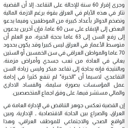
وجرى إقرار 60 سنة للإحالة على التقاعد، إلا أن القضية
تثار في هذه الأيام في العراق بقوة برغم الازمة المالية
وتضخم الدوائر بأعداد كبيرة من الموظفين؛ وفيما يدعو
البعض إلى الإبقاء على سن 60 عاما، فإن آخرين يدعون
إلى رفع السن إلى 63 عاما بحجة الخبرة، مع العلم أن
متوسط الأعمار في العراق ليس كبيرا وقد يكون بحدود
70 عاما والمواطن العراقي في سن الخمسين أو الستين
يعاني في العادة من تعب جسدي وأمراض مزمنة،
وبالنتيجة فإنه بحاجة إلى تقاعد مبكر وليس زيادة السن
التقاعدي، لاسيما أن "الخبرة" لم تنفع كثيرا في إدامة
عمل المؤسسات بصورة سليمة، والفساد الاداري
والمالي مستشر فيها، على وفق اجماع المتخصصين.
إن القضية تعكس جوهر التناقض في الإدارة العامة في
العراق، والصراع بين الحاجة الاقتصادية ـ الإدارية، وبين
الواقع الصحي والاجتماعي للموظف العراقي، وهذا