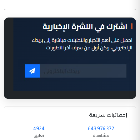
إحصائيات سريعة
4924
643,976,372
مشاهدة
تعليق