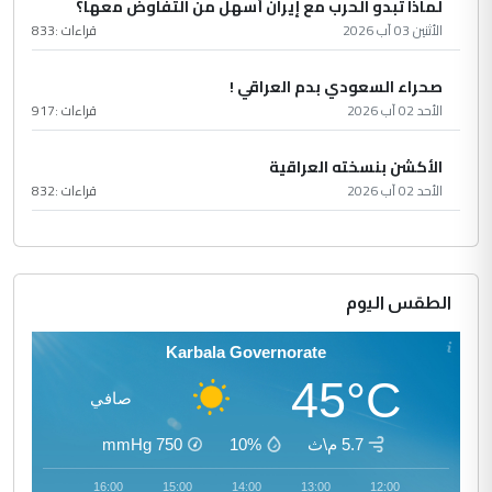
لماذا تبدو الحرب مع إيران أسهل من التفاوض معها؟
الأثنين 03 آب 2026
قراءات :
833
صحراء السعودي بدم العراقي !
الأحد 02 آب 2026
قراءات :
917
الأكشن بنسخته العراقية
الأحد 02 آب 2026
قراءات :
832
الطقس اليوم
Karbala Governorate
45°C
صافي
5.7 م\ث
10%
750
mmHg
17:00
16:00
15:00
14:00
13:00
12:00