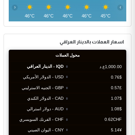
‹
›
45°C
46°C
46°C
46°C
46°C
45°C
اسعار العملات بالدينار العراقي