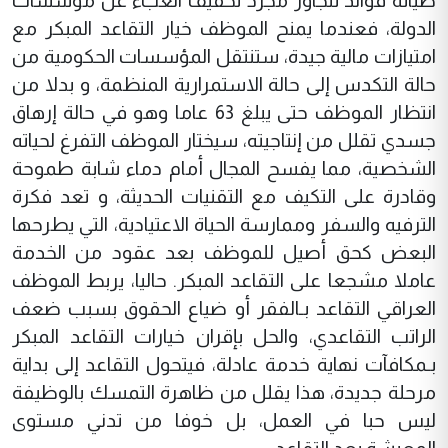
طياته فوائد تتجاوز مجرد تخفيف العبء عن مؤسسات
الدولة، فعندما يمنح الموظف خيار التقاعد المبكر مع
امتيازات مالية جيدة، ستنتقل المؤسسات الحكومية من
حالة التكدس إلى حالة الاستمرارية المنظمة، و بدلا من
انتظار الموظف حتى يبلغ 63 عاما وهو في حالة إرهاق
جسدي تقلل من إنتاجيته، سيختار الموظف التفرغ لحياته
الشخصية، مما يفسح المجال أمام دماء شابة طموحة
وقادرة على التكيف مع التقنيات الحديثة، و تعد فكرة
الترفيه والسفر وممارسة الحياة الاعتيادية، التي يطرحها
البعض كحق أصيل للموظف بعد عقود من الخدمة
عاملا مشجعا على التقاعد المبكر. حاليا، يربط الموظف
العراقي التقاعد بـالفقر أو ضياع الحقوق بسبب ضعف
الراتب التقاعدي، والحل بإقران خيارات التقاعد المبكر
بـمكافآت نهاية خدمة عادلة، فيتحول التقاعد إلى بداية
مرحلة جديدة، هذا يقلل من ظاهرة التمسك بالوظيفة
ليس حبا في العمل، بل خوفا من تدني مستوى