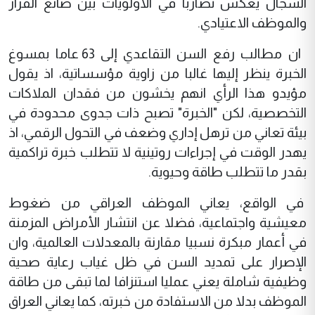
السجال يعكس تضاربا في الأولويات بين صانع القرار
والموظف الاعتيادي.
ان مطالب رفع السن التقاعدي إلى 63 عاما بمسوغ
الخبرة ينظر إليها غالبا من زاوية مؤسساتية، اذ يقول
مؤيدو هذا الرأي انهم يخشون من فقدان الملاكات
التخصصية، لكن "الخبرة" تصبح ذات جدوى محدودة في
بيئة تعاني من ترهل إداري وضعف في التحول الرقمي، اذ
يهدر الوقت في إجراءات روتينية لا تتطلب خبرة تراكمية
بقدر ما تتطلب طاقة وحيوية.
في الواقع، يعاني الموظف العراقي من ضغوط
معيشية واجتماعية، فضلا عن انتشار الأمراض المزمنة
في أعمار مبكرة نسبيا مقارنة بالمعدلات العالمية، وان
الإصرار على تمديد السن في ظل غياب رعاية صحية
وظيفية شاملة يعني عمليا استنزافا لما تبقى من طاقة
الموظف بدلا من الاستفادة من خبرته، كما يعاني العراق