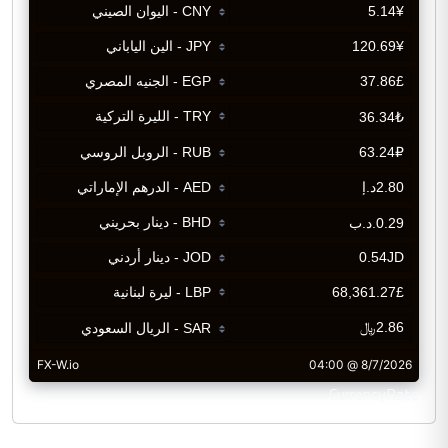
CurrencyRate