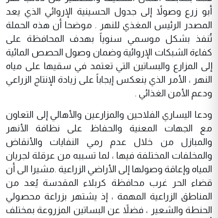
أبو زرع وصولاً إلى جدول الحسينية الإروائي الذي يعد
المصدر الرئيس المغذي للنهر . موضحا
أن هذه الحملة
تُنفذ بشكل موسمي سنوياً بهدف المحافظة على
كفاءة الشبكات الإروائية وضمان وصول الحصص المائية
إلى المزارع والبساتين التي تعتمد في سقيها على مياه
النهر ، الأمر الذي ينعكس إيجاباً على زيادة الإنتاج الزراعي
ودعم الأمن الغذائي .
ودعا اليساري الفلاحين والمزارعين والأهالي إلى التعاون
مع الجهات المعنية والحفاظ على نظافة الأنهر
والمبازل من خلال عدم رمي النفايات والأنقاض
والمخلفات المختلفة فيها ، لما تسببه من عرقلة لجريان
المياه وإعاقة وصولها إلى الأراضي الزراعية .مشيرا الى أن
قضاء الحر غرب محافظة كربلاء المقدسة يُعد من
المناطق الزراعية المهمة ، إذ يشتهر بزراعة محصولي
الحنطة والشعير ، فضلاً عن البساتين المزروعة بمختلف