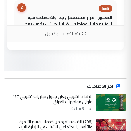
2
hadi
التعليق : قرار مستعجل جدا ولامصلحة فيه
للوزاره ولا للمواطن القرار الصائب يكون بعد
الاستماع للمدير ومغرفة ...
يتم التحديث اولا باول
وزير الصحة يعفي مدير مستشفى الكرخ
الموضوع :
العام في بغداد
3
سردار
التعليق : واحد من عصابة علي ماما يسقط
جنسية الرافد الثالث للعراق ومن اصول عريقة
ابا فرات ...
آخر الاضافات
الجواهري يرد على صدام حسين سل
الاتحاد الخليجي يعلن جدول مباريات "خليجي 27"
الموضوع :
وأولى مواجهات العراق
مضجعيك يابن الزنا (نص كامل)
منذ 9 ساعة
4
سردار
(796) الف مستفيد من خدمات قسم التنمية
والتأهيل الاجتماعي للشباب في الزيارة الارب...
التعليق : واحد من عصابة علي ماما يسقط