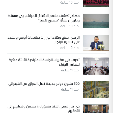
منذ 10 ساعة
جنسية الرافد الثالث للعراق ومن اصول عريقة
ابا فرات ...
مصادر تكشف ملامح الاتفاق المرتقب بين مسقط
الجواهري يرد على صدام حسين سل
الموضوع :
وطهران بشأن "مضيق هرمز"
مضجعيك يابن الزنا (نص كامل)
منذ 10 ساعة
الزيدي يمنح وكلاء الوزارات صلاحيات أوسع ويشدد
5
حيدر عاشور
على تسريع الإنجاز
التعليق : تحياتي لك استاذ حامدتركان. كلام
منذ 10 ساعة
دقيق ومسؤول؛ فالاستثمار الحقيقي للإنسان
وثروات البلد يعتمد على الكفاءة ...
تعرف على مقررات الجلسة الاعتيادية الثالثة عشرة
بين الإهمال واغتصاب الأرض.. بلاد
لمجلس الوزراء
الموضوع :
الرافدين تعاني الجفاف والتصحر!!
منذ 11 ساعة
500 مليون دولار جديدة تصل العراق من الفيدرالي
منذ 11 ساعة
ذي قار تعفي ثلاثة مسؤولين صحيين وتحيلهم إلى
التحقيق