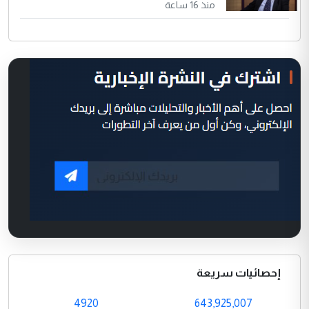
منذ 16 ساعة
إحصائيات سريعة
4920
643,925,007