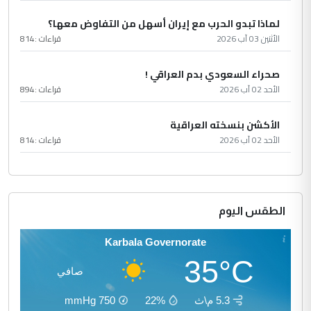
لماذا تبدو الحرب مع إيران أسهل من التفاوض معها؟
الأثنين 03 آب 2026
قراءات :
814
صحراء السعودي بدم العراقي !
الأحد 02 آب 2026
قراءات :
894
الأكشن بنسخته العراقية
الأحد 02 آب 2026
قراءات :
814
الطقس اليوم
Karbala Governorate
35°C
صافي
5.3 م\ث
22%
750
mmHg