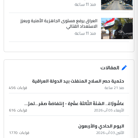
منذ 11 ساعة
العراق يرفع مستوى الجاهزية الأمنية ويعزز
الاستعداد القتالي
منذ 11 ساعة
المقالات
حتمية حصر السلاح المنفلت بيد الدولة العراقية
منذ 21 ساعة
قراءات :
456
عاشُورْاءُ.. السّنَةُ الثّالثةَ عشَرَة - إِنتفاضةُ صفَر…تمرّ...
الأربعاء 05 آب 2026
قراءات :
616
اليوم الحادي والأربعون
الأثنين 03 آب 2026
قراءات :
1770