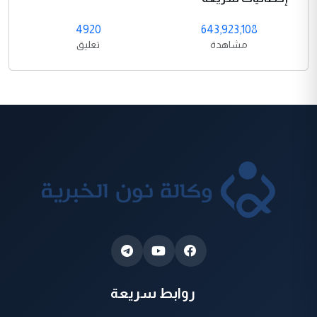
4920
643,923,108
مشاهدة
تعليق
روابط سريعة