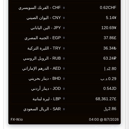
CurrencyRate