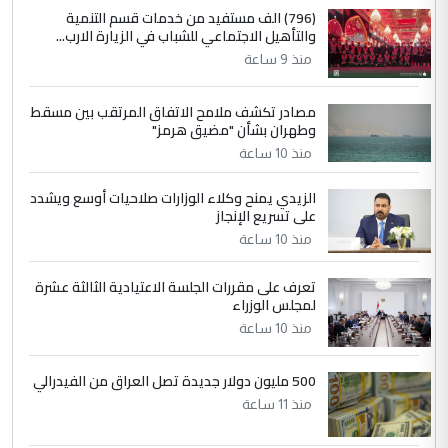
4
سردار
(796) الف مستفيد من خدمات قسم التنمية
والتأهيل الاجتماعي للشباب في الزيارة الارب...
التعليق : واحد من عصابة علي ماما يسقط
منذ 9 ساعة
جنسية الرافد الثالث للعراق ومن اصول عريقة
ابا فرات ...
مصادر تكشف ملامح الاتفاق المرتقب بين مسقط
الجواهري يرد على صدام حسين سل
الموضوع :
وطهران بشأن "مضيق هرمز"
مضجعيك يابن الزنا (نص كامل)
منذ 10 ساعة
الزيدي يمنح وكلاء الوزارات صلاحيات أوسع ويشدد
5
حيدر عاشور
على تسريع الإنجاز
التعليق : تحياتي لك استاذ حامدتركان. كلام
منذ 10 ساعة
دقيق ومسؤول؛ فالاستثمار الحقيقي للإنسان
وثروات البلد يعتمد على الكفاءة ...
تعرف على مقررات الجلسة الاعتيادية الثالثة عشرة
بين الإهمال واغتصاب الأرض.. بلاد
لمجلس الوزراء
الموضوع :
الرافدين تعاني الجفاف والتصحر!!
منذ 10 ساعة
500 مليون دولار جديدة تصل العراق من الفيدرالي
منذ 11 ساعة