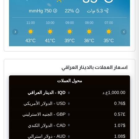
5.3 م\ث
22%
750
mmHg
12:00
11:00
10:00
09:00
08:00
07:00
‹
›
45°C
43°C
41°C
39°C
36°C
35°C
اسعار العملات بالدينار العراقي