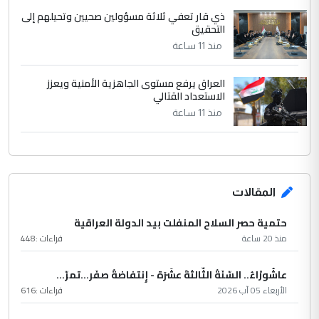
ذي قار تعفي ثلاثة مسؤولين صحيين وتحيلهم إلى
التحقيق
منذ 11 ساعة
العراق يرفع مستوى الجاهزية الأمنية ويعزز
الاستعداد القتالي
منذ 11 ساعة
المقالات
حتمية حصر السلاح المنفلت بيد الدولة العراقية
منذ 20 ساعة
قراءات :
448
عاشُورْاءُ.. السّنَةُ الثّالثةَ عشَرَة - إِنتفاضةُ صفَر…تمرّ...
الأربعاء 05 آب 2026
قراءات :
616