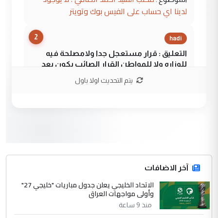
لدينا اي حساب على الفيس بوك وتويتر
2
hadi
التعليق : قرار مستعجل جدا ولامصلحة فيه
للوزاره ولا للمواطن القرار الصائب يكون بعد
الاستماع للمدير ومغرفة ...
يتم التحديث اولا باول
وزير الصحة يعفي مدير مستشفى الكرخ
الموضوع :
العام في بغداد
3
سردار
التعليق : واحد من عصابة علي ماما يسقط
جنسية الرافد الثالث للعراق ومن اصول عريقة
ابا فرات ...
آخر الاضافات
الجواهري يرد على صدام حسين سل
الاتحاد الخليجي يعلن جدول مباريات "خليجي 27"
الموضوع :
وأولى مواجهات العراق
مضجعيك يابن الزنا (نص كامل)
منذ 9 ساعة