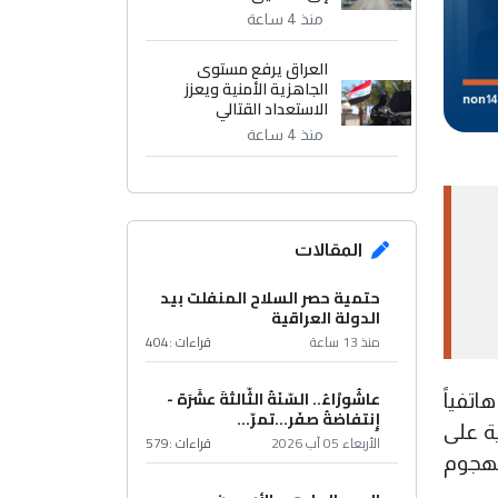
منذ 4 ساعة
العراق يرفع مستوى
الجاهزية الأمنية ويعزز
الاستعداد القتالي
منذ 4 ساعة
المقالات
حتمية حصر السلاح المنفلت بيد
الدولة العراقية
منذ 13 ساعة
قراءات :
404
عاشُورْاءُ.. السّنَةُ الثّالثةَ عشَرَة -
اتفياً
إِنتفاضةُ صفَر…تمرّ...
ية على
الأربعاء 05 آب 2026
قراءات :
579
لهجوم