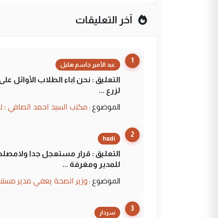
آخر التعليقات
1
عبد الأمير جاسم هليل
التعليق : نحن اباء الطلاب الأوائل ع
لزرع ...
مكتب السيد احمد الصافي : ل
الموضوع :
2
hadi
التعليق : قرار مستعجل جدا ولامصلحة
للمدير ومغرفة ...
وزير الصحة يعفي مدير مستش
الموضوع :
3
سردار