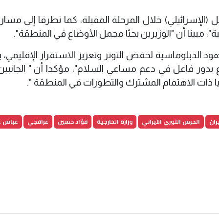
 (الإسرائيلي) خلال المرحلة المقبلة، كما تطرقا إلى مسار 
ية"، مبينا أن "الوزيرين بحثا مجمل الأوضاع في المنطقة".
جهود الدبلوماسية لخفض التوتر وتعزيز الاستقرار الإقليمي، 
 بدور فاعل في دعم مساعي السلام"، مؤكدا أن " الجانبين 
 ذات الاهتمام المشترك والتطورات في المنطقة ".
ران
الحرس الثوري الايراني
وزارة الخارجية
فؤاد حسين
عراقجي
عباس ع