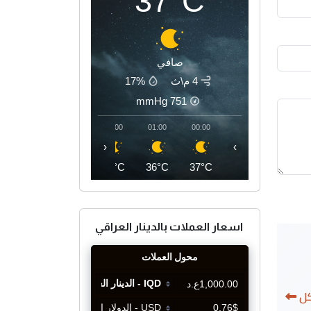
37°C
صافي
4 م\ث
17%
mmHg
751
04:00
03:00
02:00
01:00
00:00
‹
›
33°C
34°C
35°C
36°C
37°C
اسعار العملات بالدينار العراقي
كل