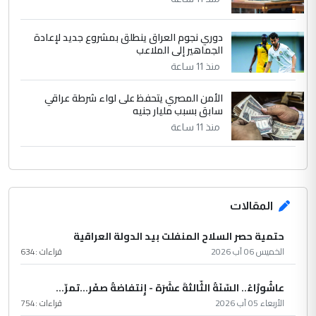
دوري نجوم العراق ينطلق بمشروع جديد لإعادة
الجماهير إلى الملاعب
منذ 11 ساعة
الأمن المصري يتحفظ على لواء شرطة عراقي
سابق بسبب مليار جنيه
منذ 11 ساعة
المقالات
حتمية حصر السلاح المنفلت بيد الدولة العراقية
الخميس 06 آب 2026
قراءات :
634
عاشُورْاءُ.. السّنَةُ الثّالثةَ عشَرَة - إِنتفاضةُ صفَر…تمرّ...
الأربعاء 05 آب 2026
قراءات :
754