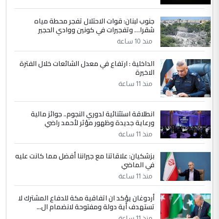
جنوب لبنان: قوات الاحتلال تفجر محطة مياه
4
سردار
شقرا… وتفجيرات في كونين ووادي الحجير
التعليق : واحد من عصابة علي ماما يسقط
منذ 10 ساعة
جنسية الرافد الثالث للعراق ومن اصول عريقة
ابا فرات ...
الداخلية : ارتفاع في معدل الشائعات خلال الفترة
الاخيرة
الجواهري يرد على صدام حسين سل
الموضوع :
مضجعيك يابن الزنا (نص كامل)
منذ 11 ساعة
انطلاقة استثنائية لدوري النجوم.. جوائز مالية
5
سردار
ورعاية جديدة وظهور مؤثر لأحمد راضي
التعليق : واحد من عصابة علي ماما يسقط
منذ 11 ساعة
جنسية الرافد الثالث للعراق ومن اصول عريقة
ابا فرات ...
بزشكيان: علاقاتنا مع جيراننا أفضل مما كانت عليه
في الماضي
الجواهري يرد على صدام حسين سل
الموضوع :
مضجعيك يابن الزنا (نص كامل)
منذ 11 ساعة
أردوغان يؤكد ان اتفاقية مكة للدفاع المشترك لا
تستهدف أية دولة ومفتوحة لانضمام ال...
منذ 11 ساعة