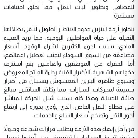
للمصافي وتطوير آليات النقل، مما يخلق اختناقات
مستمرة.
تتجاوز أزمة البنزين حدود الانتظار الطويل لتلقي بظلالها
الثقيلة على حياة المواطنين اليومية، مما تزيد العبء
المادي؛ بسبب لجوء الكثيرين لشراء الوقود بأسعار
مضاعفة من السوق السوداء لتجنب تعطيل أعمالهم،
أما الفقراء من الموظفين والعاملين يتم استنزف
دخولهم الشهرية. الأضرار الفنية رداءة المنتج المعروض
وشيوع ظاهرة البنزين المغشوش يتسببان في أضرار
جسيمة لمحركات السيارات، مما يكلف السائقين مبالغ
طائلة للصيانة وهذا كله يسبب شلل الحركة المباشر
على قطاع النقل الخاص، الذي يؤدي بدوره إلى ارتفاع
أجور النقل وتضخم أسعار السلع والخدمات.
من أجل إنهاء هذه الأزمة يتطلب قرارات شجاعة وحلولاً
جذرية تتجاوز المعالجات الترقيعية، ومن أبرزها تفعيل