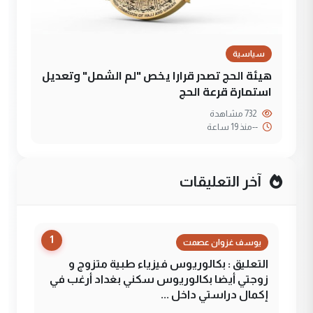
سياسية
هيئة الحج تصدر قرارا يخص "لم الشمل" وتعديل
استمارة قرعة الحج
732 مشاهدة
--
منذ 19 ساعة
آخر التعليقات
1
يوسف غزوان عصمت
التعليق : بكالوريوس فيزياء طبية متزوج و
زوجتي أيضا بكالوريوس سكني بغداد أرغب في
إكمال دراستي داخل ...