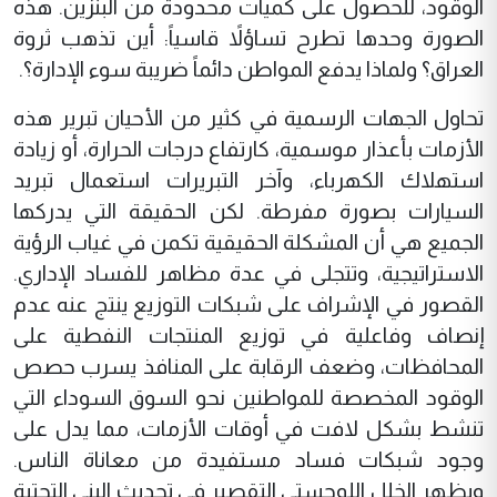
الوقود، للحصول على كميات محدودة من البنزين. هذه
الصورة وحدها تطرح تساؤلاً قاسياً: أين تذهب ثروة
العراق؟ ولماذا يدفع المواطن دائماً ضريبة سوء الإدارة؟.
تحاول الجهات الرسمية في كثير من الأحيان تبرير هذه
الأزمات بأعذار موسمية، كارتفاع درجات الحرارة، أو زيادة
استهلاك الكهرباء، وآخر التبريرات استعمال تبريد
السيارات بصورة مفرطة. لكن الحقيقة التي يدركها
الجميع هي أن المشكلة الحقيقية تكمن في غياب الرؤية
الاستراتيجية، وتتجلى في عدة مظاهر للفساد الإداري.
القصور في الإشراف على شبكات التوزيع ينتج عنه عدم
إنصاف وفاعلية في توزيع المنتجات النفطية على
المحافظات، وضعف الرقابة على المنافذ يسرب حصص
الوقود المخصصة للمواطنين نحو السوق السوداء التي
تنشط بشكل لافت في أوقات الأزمات، مما يدل على
وجود شبكات فساد مستفيدة من معاناة الناس.
ويظهر الخلل اللوجستي التقصير في تحديث البنى التحتية