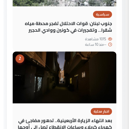
سياسية
جنوب لبنان: قوات الاحتلال تفجر محطة مياه
شقرا… وتفجيرات في كونين ووادي الحجير
1015 مشاهدة
--
منذ 10 ساعة
2
اخبار محلية
بعد انتهاء الزيارة الأربعينية.. تدهور مفاجئ في
كهرباء كربلاء وساعات الانقطاع تصل إلى أوجها