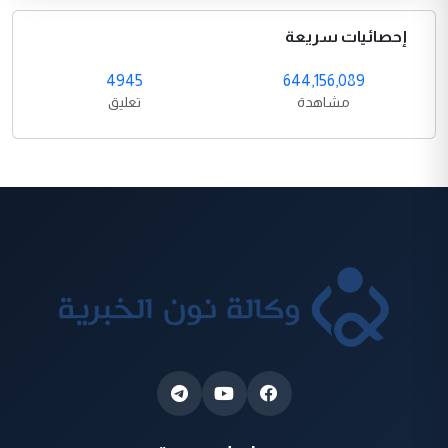
إحصائيات سريعة
4945
644,156,089
مشاهدة
تعليق