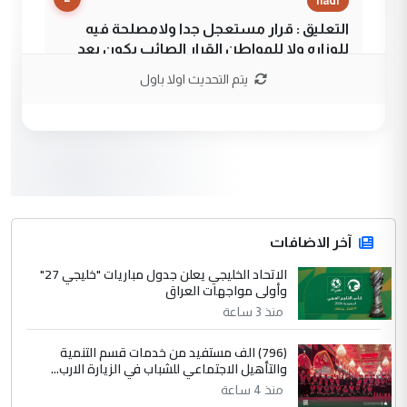
hadi
التعليق : قرار مستعجل جدا ولامصلحة فيه
للوزاره ولا للمواطن القرار الصائب يكون بعد
الاستماع للمدير ومغرفة ...
يتم التحديث اولا باول
وزير الصحة يعفي مدير مستشفى الكرخ
الموضوع :
العام في بغداد
3
سردار
التعليق : واحد من عصابة علي ماما يسقط
جنسية الرافد الثالث للعراق ومن اصول عريقة
ابا فرات ...
آخر الاضافات
الجواهري يرد على صدام حسين سل
الاتحاد الخليجي يعلن جدول مباريات "خليجي 27"
الموضوع :
وأولى مواجهات العراق
مضجعيك يابن الزنا (نص كامل)
منذ 3 ساعة
4
سردار
(796) الف مستفيد من خدمات قسم التنمية
والتأهيل الاجتماعي للشباب في الزيارة الارب...
التعليق : واحد من عصابة علي ماما يسقط
منذ 4 ساعة
جنسية الرافد الثالث للعراق ومن اصول عريقة