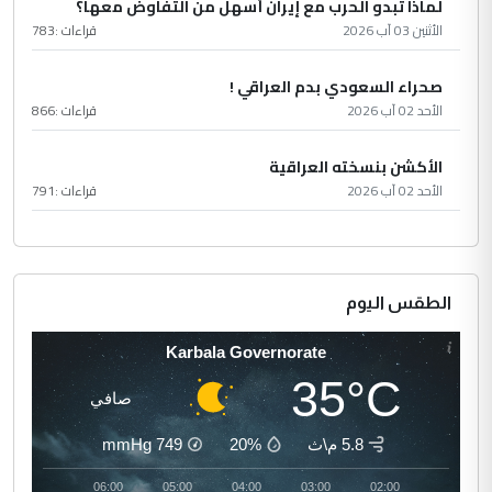
لماذا تبدو الحرب مع إيران أسهل من التفاوض معها؟
الأثنين 03 آب 2026
قراءات :
783
صحراء السعودي بدم العراقي !
الأحد 02 آب 2026
قراءات :
866
الأكشن بنسخته العراقية
الأحد 02 آب 2026
قراءات :
791
الطقس اليوم
Karbala Governorate
35°C
صافي
5.8 م\ث
20%
749
mmHg
07:00
06:00
05:00
04:00
03:00
02:00