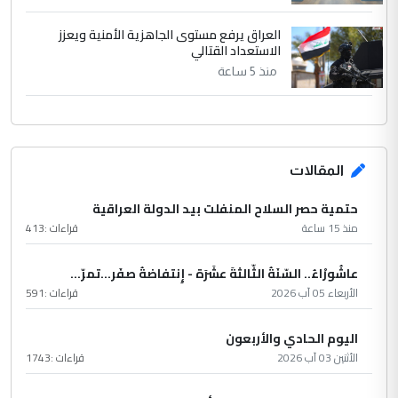
العراق يرفع مستوى الجاهزية الأمنية ويعزز
الاستعداد القتالي
منذ 5 ساعة
المقالات
حتمية حصر السلاح المنفلت بيد الدولة العراقية
منذ 15 ساعة
قراءات :
413
عاشُورْاءُ.. السّنَةُ الثّالثةَ عشَرَة - إِنتفاضةُ صفَر…تمرّ...
الأربعاء 05 آب 2026
قراءات :
591
اليوم الحادي والأربعون
الأثنين 03 آب 2026
قراءات :
1743