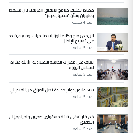
ابا فرات ...
مصادر تكشف ملامح الاتفاق المرتقب بين مسقط
الجواهري يرد على صدام حسين سل
الموضوع :
وطهران بشأن "مضيق هرمز"
مضجعيك يابن الزنا (نص كامل)
منذ 4 ساعة
الزيدي يمنح وكلاء الوزارات صلاحيات أوسع ويشدد
5
حيدر عاشور
على تسريع الإنجاز
التعليق : تحياتي لك استاذ حامدتركان. كلام
منذ 5 ساعة
دقيق ومسؤول؛ فالاستثمار الحقيقي للإنسان
وثروات البلد يعتمد على الكفاءة ...
تعرف على مقررات الجلسة الاعتيادية الثالثة عشرة
بين الإهمال واغتصاب الأرض.. بلاد
لمجلس الوزراء
الموضوع :
الرافدين تعاني الجفاف والتصحر!!
منذ 5 ساعة
500 مليون دولار جديدة تصل العراق من الفيدرالي
منذ 5 ساعة
ذي قار تعفي ثلاثة مسؤولين صحيين وتحيلهم إلى
التحقيق
منذ 5 ساعة