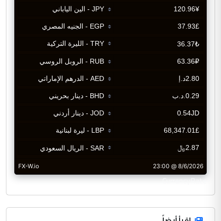
CurrencyRate
اقرأ أيضاً