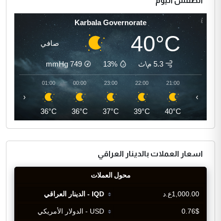
الطقس اليوم
Karbala Governorate
40°C
صافي
5.3 م\ث
13%
749
mmHg
02:00
01:00
00:00
23:00
22:00
21:00
‹
›
35°C
36°C
36°C
37°C
39°C
40°C
اسعار العملات بالدينار العراقي