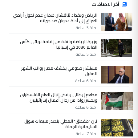
ابا فرات ...
آخر الاضافات
الجواهري يرد على صدام حسين سل
الرياض وبغداد تناقشان ضمان عدم تحول أراضي
الموضوع :
العراق إلى أداة عدوان ضد جيرانه
مضجعيك يابن الزنا (نص كامل)
منذ 5 ساعة
4
سردار
وزيرة الرياضة واثقة من إقامة نهائي كأس
العالم 2030 في إسبانيا
التعليق : واحد من عصابة علي ماما يسقط
منذ 5 ساعة
جنسية الرافد الثالث للعراق ومن اصول عريقة
ابا فرات ...
مستشار حكومي يكشف مصير رواتب الشهر
الجواهري يرد على صدام حسين سل
الموضوع :
المقبل
مضجعيك يابن الزنا (نص كامل)
منذ 6 ساعة
مطعم إيطالي يرفض إنزال العلم الفلسطيني
5
حيدر عاشور
ويخسر روادا من رجال أعمال إسرائيليين
التعليق : تحياتي لك استاذ حامدتركان. كلام
منذ 6 ساعة
دقيق ومسؤول؛ فالاستثمار الحقيقي للإنسان
تين "طقطق" المحلي يتصدر مبيعات سوق
وثروات البلد يعتمد على الكفاءة ...
السليمانية للجملة
بين الإهمال واغتصاب الأرض.. بلاد
الموضوع :
منذ 7 ساعة