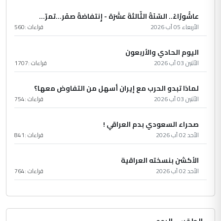
عاشُورْاءُ.. السّنَةُ الثّالثةَ عشَرَة - إِنتفاضةُ صفَر…تمرّ...
الأربعاء 05 آب 2026
قراءات :
560
اليوم الحادي والأربعون
الأثنين 03 آب 2026
قراءات :
1707
لماذا تبدو الحرب مع إيران أسهل من التفاوض معها؟
الأثنين 03 آب 2026
قراءات :
754
صحراء السعودي بدم العراقي !
الأحد 02 آب 2026
قراءات :
841
الأكشن بنسخته العراقية
الأحد 02 آب 2026
قراءات :
764