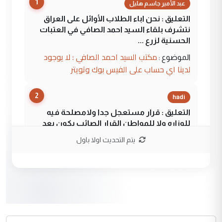
1
عبد الأمير جاسم هليل
التعليق : نحن اباء الطلاب الأوائل على العراق
نتشرف بلقاء السيد احمد الصافي في العتبات
الحسنية لزرع ...
مكتب السيد احمد الصافي : لا يوجود
الموضوع :
لدينا اي حساب على الفيس بوك وتويتر
2
hadi
التعليق : قرار مستعجل جدا ولامصلحة فيه
للوزاره ولا للمواطن القرار الصائب يكون بعد
الاستماع للمدير ومغرفة ...
يتم التحديث اولا باول
وزير الصحة يعفي مدير مستشفى الكرخ
الموضوع :
العام في بغداد
3
سردار
التعليق : واحد من عصابة علي ماما يسقط
جنسية الرافد الثالث للعراق ومن اصول عريقة