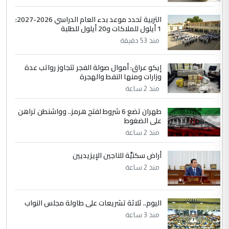
التعليق : نحن اباء الطلاب الأوائل على العراق
نتشرف بلقاء السيد احمد الصافي في العتبات
التربية تحدد موعد بدء العام الدراسي 2026-2027:
الحسنية لزرع ...
1 أيلول للملاكات و20 أيلول للطلبة
مكتب السيد احمد الصافي : لا يوجود
الموضوع :
منذ 53 دقيقة
لدينا اي حساب على الفيس بوك وتويتر
إيكو عراق: أموال صولة الفجر تتجاوز رواتب عدة
وزارات ومنها النفط والهجرة
منذ 2 ساعة
طهران تضع 6 شروط لفتح هرمز.. وواشنطن تراهن
على الضغوط
منذ 2 ساعة
أراض سكنيَّة للناجين الإيزيديين
منذ 2 ساعة
اليوم.. ثلاثة تشريعات على طاولة مجلس النواب
منذ 3 ساعة