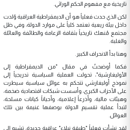
تاريخية مع مفهوم الحكم الوراثي.
لكن الذي حدث فعلياً هو أن الديمقراطية العراقية وُلدت
داخل بيئة ريعية تعتمد كلياً على موارد الدولة، وفي ظل
مجتمع مُنهك تاريخياً بثقافة الزعامة والطائفة والعائلة
والغلبة.
وهنا بدأ الانحراف الكبير.
فكما أوضحتُ في مقال "من الديمقراطية إلى
الأوليغارشية"، تحولت العملية السياسية تدريجياً إلى
نموذج أوليغارشي تتحكم به عوائل سياسية سيطرت
على الأحزاب الكبرى، وأسست شبكات اقتصادية ضخمة،
وهيئات مالية، وأذرعاً إعلامية، وأحياناً كيانات مسلحة،
لتبدأ عملية تقسيم الدولة بوصفها غنيمة بين تلك
العوائل.
لقد نشأت فعلياً "طبقة نبلاء" عراقية جديدة، تشبه إلى