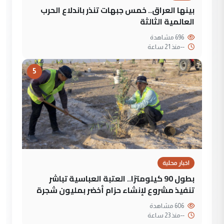
بينها العراق.. خمس جبهات تنذر باندلاع الحرب
العالمية الثالثة
696 مشاهدة
--
منذ 21 ساعة
5
اخبار محلية
بطول 90 كيلومترًا.. العتبة العباسية تباشر
تنفيذ مشروع لإنشاء حزام أخضر بمليون شجرة
606 مشاهدة
--
منذ 23 ساعة