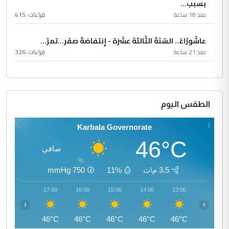
بسبب...
منذ 18 ساعة
قراءات :
415
عاشُورْاءُ.. السّنَةُ الثّالثةَ عشَرَة - إِنتفاضةُ صفَر…تمرّ...
منذ 21 ساعة
قراءات :
326
الطقس اليوم
Karbala Governorate
46°C
صافي
3.5 م\ث
11%
750
mmHg
18:00
17:00
16:00
15:00
14:00
13:00
‹
›
45°C
46°C
46°C
46°C
46°C
46°C