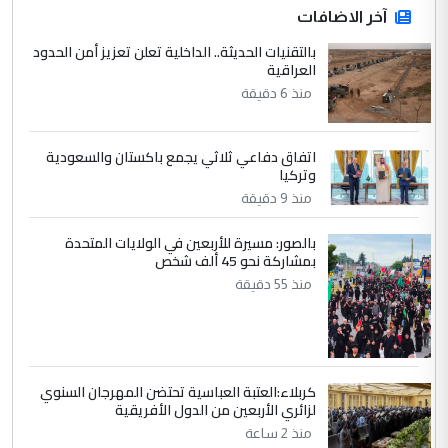
آخر الاضافات
للوزاره ولا للمواطن القرار الصائب يكون بعد
الاستماع للمدير ومغرفة ...
بالتقنيات الحديثة.. الداخلية تعلن تعزيز أمن الحدود
العراقية
وزير الصحة يعفي مدير مستشفى الكرخ
الموضوع :
العام في بغداد
منذ 6 دقيقة
4
اتفاق دفاعي ثلاثي يجمع باكستان والسعودية
سردار
وتركيا
التعليق : واحد من عصابة علي ماما يسقط
منذ 9 دقيقة
جنسية الرافد الثالث للعراق ومن اصول عريقة
ابا فرات ...
بالصور: مسيرة للأربعين في الولايات المتحدة
الجواهري يرد على صدام حسين سل
بمشاركة نحو 45 ألف شخص
الموضوع :
مضجعيك يابن الزنا (نص كامل)
منذ 55 دقيقة
5
سردار
التعليق : واحد من عصابة علي ماما يسقط
كربلاء:العتبة العباسية تحتضن المهرجان السنوي
جنسية الرافد الثالث للعراق ومن اصول عريقة
لزائري الأربعين من الدول الأفريقية
ابا فرات ...
منذ 2 ساعة