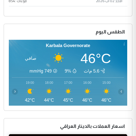
الأحد 02 آب 2026
قراءات :
854
الطقس اليوم
Karbala Governorate
46°C
صافي
5.6 م\ث
9%
749
mmHg
20:00
19:00
18:00
17:00
16:00
15:00
‹
›
40°C
42°C
44°C
45°C
46°C
46°C
اسعار العملات بالدينار العراقي