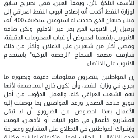
للأسف التلكؤ بائن، ويفقأ العين، ففي تصريح سابق
لوزارة النفط أكدت أنه إصلاح انبوب النفط العراقي إلى
ميناء جيهان الذي حددت له اسبوعين سيضيف 400 ألف
برميل إلى الانبوب الذي يمر عبر الاقليم، ولكن طاقة
الانبوبين يلفهما الغموض أو غياب المعلومات الدقيقة،
ومضى أكثر من شهرين على الاعلان، وأكثر من ذلك
شارفت مهمة السماح "الرخصة التركية" باستخدام
الانبوب على الانتهاء.
إن المواطنين ينتظرون معلومات دقيقة وبصورة ما
يجري في وزارة النفط، وأن تكون خارج المحاصصة لأنها
تهم الشعب العراقي كله، والعمل الدؤوب من أجل
تنويع منافذ التصدير ورفد المواطنين بما توصلت إليه
الأعمال بهذا الخصوص. من الضروري أن لا تبقى
المشاريع كأعمال في طور النيات أو الأذهان، الوقت
وإشراك المواطنين في الاطلاع على المشاريع ومعرفة
مدى الانتقال إلى الجانب العملي وتكيفاته لما يزيد إمكانية