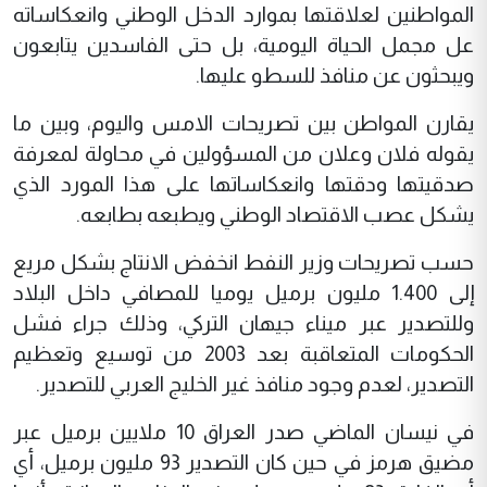
المواطنين لعلاقتها بموارد الدخل الوطني وانعكاساته
عل مجمل الحياة اليومية، بل حتى الفاسدين يتابعون
ويبحثون عن منافذ للسطو عليها.
يقارن المواطن بين تصريحات الامس واليوم، وبين ما
يقوله فلان وعلان من المسؤولين في محاولة لمعرفة
صدقيتها ودقتها وانعكاساتها على هذا المورد الذي
يشكل عصب الاقتصاد الوطني ويطبعه بطابعه.
حسب تصريحات وزير النفط انخفض الانتاج بشكل مريع
إلى 1.400 مليون برميل يوميا للمصافي داخل البلاد
وللتصدير عبر ميناء جيهان التركي، وذلك جراء فشل
الحكومات المتعاقبة بعد 2003 من توسيع وتعظيم
التصدير، لعدم وجود منافذ غير الخليج العربي للتصدير.
في نيسان الماضي صدر العراق 10 ملايين برميل عبر
مضيق هرمز في حين كان التصدير 93 مليون برميل، أي