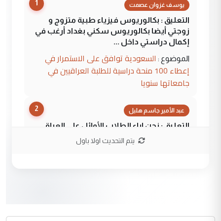
1
يوسف غزوان عصمت
التعليق : بكالوريوس فيزياء طبية متزوج و
زوجتي أيضا بكالوريوس سكني بغداد أرغب في
إكمال دراستي داخل ...
السعودية توافق على الاستمرار في
الموضوع :
إعطاء 100 منحة دراسية للطلبة العراقيين في
جامعاتها سنويا
2
عبد الأمير جاسم هليل
التعليق : نحن اباء الطلاب الأوائل على العراق
نتشرف بلقاء السيد احمد الصافي في العتبات
يتم التحديث اولا باول
الحسنية لزرع ...
مكتب السيد احمد الصافي : لا يوجود
الموضوع :
لدينا اي حساب على الفيس بوك وتويتر
3
hadi
التعليق : قرار مستعجل جدا ولامصلحة فيه