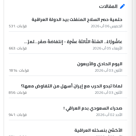
المقالات
حتمية حصر السلاح المنفلت بيد الدولة العراقية
الخميس 06 آب 2026
قراءات :
531
عاشُورْاءُ.. السّنَةُ الثّالثةَ عشَرَة - إِنتفاضةُ صفَر…تمرّ...
الأربعاء 05 آب 2026
قراءات :
663
اليوم الحادي والأربعون
الأثنين 03 آب 2026
قراءات :
1814
لماذا تبدو الحرب مع إيران أسهل من التفاوض معها؟
الأثنين 03 آب 2026
قراءات :
856
صحراء السعودي بدم العراقي !
الأحد 02 آب 2026
قراءات :
941
الأكشن بنسخته العراقية