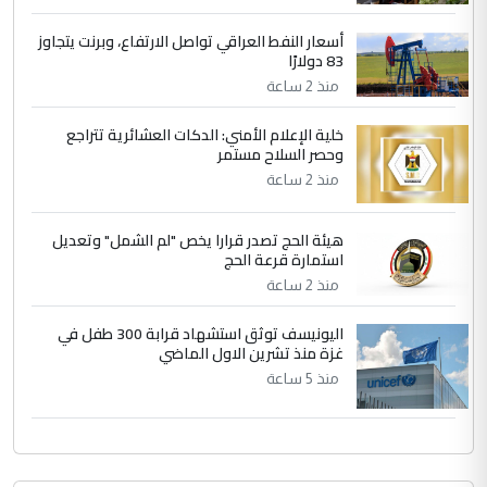
الجواهري يرد على صدام حسين سل
الموضوع :
مضجعيك يابن الزنا (نص كامل)
أسعار النفط العراقي تواصل الارتفاع، وبرنت يتجاوز
83 دولارًا
منذ 2 ساعة
خلية الإعلام الأمني: الدكات العشائرية تتراجع
وحصر السلاح مستمر
منذ 2 ساعة
هيئة الحج تصدر قرارا يخص "لم الشمل" وتعديل
استمارة قرعة الحج
منذ 2 ساعة
اليونيسف توثق استشهاد قرابة 300 طفل في
غزة منذ تشرين الاول الماضي
منذ 5 ساعة