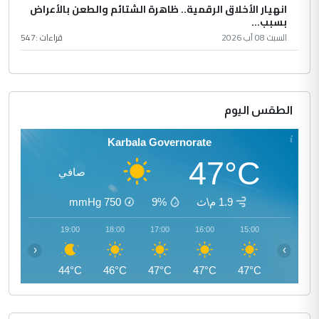
انهيار الأخلاق الرقمية.. ظاهرة الشتائم والطعن بالأعراض
بسبب...
السبت 08 آب 2026
قراءات :
547
الطقس اليوم
Karbala Governorate
47°C
صافي
1.9 م\ث
9%
750
mmHg
20:00
19:00
18:00
17:00
16:00
15:00
‹
›
43°C
44°C
46°C
47°C
47°C
47°C