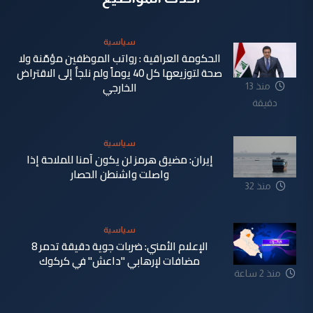
سياسية
الحكومة العراقية : رواتب الموظفين مؤمّنة ولا
صحة لتوزيعها كل 40 يوماً ولم نلجأ إلى الاقتراض
الخارجي
منذ 13
دقيقة
سياسية
إيران: مضيق هرمز لن يكون آمنا للملاحة إذا
واصلت واشنطن الحصار
منذ 32
دقيقة
سياسية
الإعلام الأمني: ضربات جوية دقيقة تدمر 8
مضافات لإرهابي "داعش" في كركوك
منذ 2 ساعة