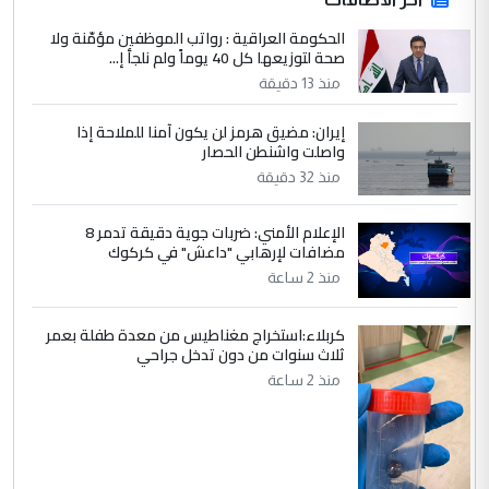
صلاح مهدي حسن
الحكومة العراقية : رواتب الموظفين مؤمّنة ولا
التعليق : صلاح مهدي حسن ...
صحة لتوزيعها كل 40 يوماً ولم نلجأ إ...
هيئة الحج تصدر قرارا يخص "لم الشمل"
الموضوع :
منذ 13 دقيقة
وتعديل استمارة قرعة الحج
إيران: مضيق هرمز لن يكون آمنا للملاحة إذا
واصلت واشنطن الحصار
5
صلاح مهدي حسن
منذ 32 دقيقة
التعليق : صلاح مهدي حسن ...
هيئة الحج تصدر قرارا يخص "لم الشمل"
الإعلام الأمني: ضربات جوية دقيقة تدمر 8
الموضوع :
مضافات لإرهابي "داعش" في كركوك
وتعديل استمارة قرعة الحج
منذ 2 ساعة
كربلاء:استخراج مغناطيس من معدة طفلة بعمر
ثلاث سنوات من دون تدخل جراحي
منذ 2 ساعة