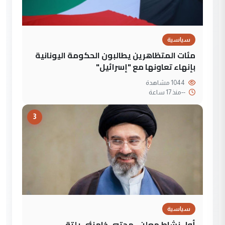
سياسية
مئات المتظاهرين يطالبون الحكومة اليونانية
بإنهاء تعاونها مع "إسرائيل"
1044 مشاهدة
--
منذ 17 ساعة
3
سياسية
أول نشاط معلن.. مجتبى خامنئي يلتقي