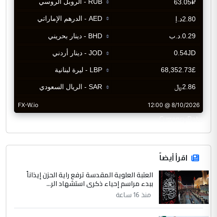
CurrencyRate
اقرأ أيضاً
العتبة العلوية المقدسة ترفع راية الحزن إيذاناً
ببدء مراسم إحياء ذكرى استشهاد الر...
منذ 16 ساعة