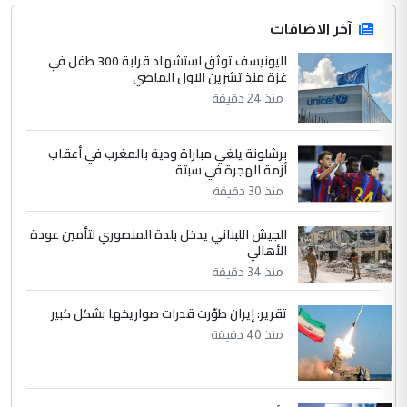
جنسية الرافد الثالث للعراق ومن اصول عريقة
ابا فرات ...
آخر الاضافات
الجواهري يرد على صدام حسين سل
اليونيسف توثق استشهاد قرابة 300 طفل في
الموضوع :
غزة منذ تشرين الاول الماضي
مضجعيك يابن الزنا (نص كامل)
منذ 24 دقيقة
4
سردار
برشلونة يلغي مباراة ودية بالمغرب في أعقاب
التعليق : واحد من عصابة علي ماما يسقط
أزمة الهجرة في سبتة
جنسية الرافد الثالث للعراق ومن اصول عريقة
منذ 30 دقيقة
ابا فرات ...
الجواهري يرد على صدام حسين سل
الموضوع :
الجيش اللبناني يدخل بلدة المنصوري لتأمين عودة
مضجعيك يابن الزنا (نص كامل)
الأهالي
منذ 34 دقيقة
5
حيدر عاشور
تقرير: إيران طوّرت قدرات صواريخها بشكل كبير
التعليق : تحياتي لك استاذ حامدتركان. كلام
منذ 40 دقيقة
دقيق ومسؤول؛ فالاستثمار الحقيقي للإنسان
وثروات البلد يعتمد على الكفاءة ...
بين الإهمال واغتصاب الأرض.. بلاد
الموضوع :