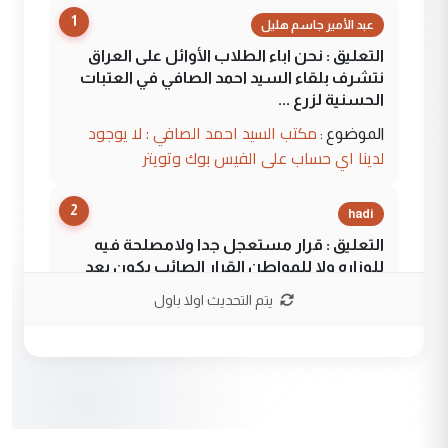
1
عبد الأمير جاسم هليل
التعليق : نحن اباء الطلاب الأوائل على العراق
نتشرف بلقاء السيد احمد الصافي في العتبات
الحسنية لزرع ...
مكتب السيد احمد الصافي : لا يوجود
الموضوع :
لدينا اي حساب على الفيس بوك وتويتر
2
hadi
التعليق : قرار مستعجل جدا ولامصلحة فيه
للوزاره ولا للمواطن القرار الصائب يكون بعد
الاستماع للمدير ومغرفة ...
يتم التحديث اولا باول
وزير الصحة يعفي مدير مستشفى الكرخ
الموضوع :
العام في بغداد
3
سردار
التعليق : واحد من عصابة علي ماما يسقط