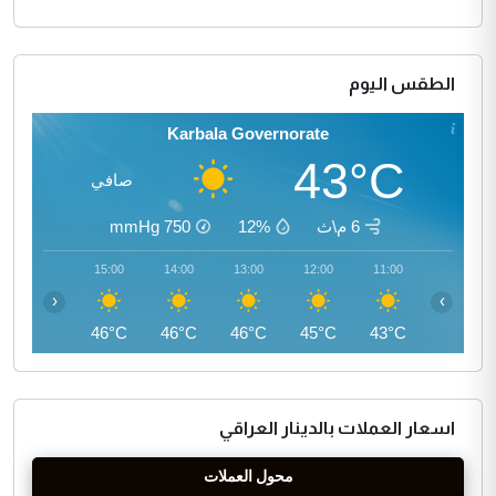
الطقس اليوم
Karbala Governorate
43°C
صافي
6 م\ث
12%
750
mmHg
16:00
15:00
14:00
13:00
12:00
11:00
‹
›
46°C
46°C
46°C
46°C
45°C
43°C
اسعار العملات بالدينار العراقي