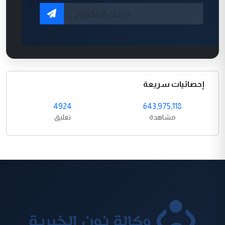
إحصائيات سريعة
4924
643,975,118
مشاهدة
تعليق