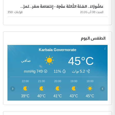
عاشُورْاءُ.. السّنَةُ الثّالثةَ عشَرَة - إِنتفاضةُ صفَر…تمرّ...
السبت 08 آب 2026
قراءات :
350
الطقس اليوم
Karbala Governorate
45°C
صافي
5.2 م\ث
11%
749
mmHg
23:00
22:00
21:00
20:00
19:00
18:00
‹
›
38°C
39°C
40°C
41°C
43°C
45°C