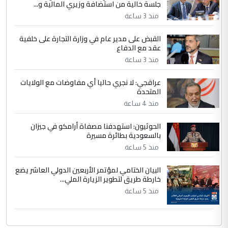
جلسة خالية من استضافة وزيري المالية و...
نتشرف بلقاء السيد احمد الصافي في العتبات
الحسنية لزرع ...
منذ 3 ساعة
مكتب السيد احمد الصافي : لا يوجود
الموضوع :
القبض على مدير عام في وزارة التجارة على خلفية
لدينا اي حساب على الفيس بوك وتويتر
عقد مع الدفاع
منذ 3 ساعة
عراقجي: لا نجري حاليا أي مفاوضات مع الولايات
المتحدة
منذ 4 ساعة
الحوثيون: استهدفنا مصفاة أرامكو في جيزان
بالسعودية بطائرة مسيرة
منذ 5 ساعة
البيان الختامي لمؤتمر الأربعين الدولي العاشر يضع
خارطة طريق لتطوير الزيارة الملي...
منذ 5 ساعة