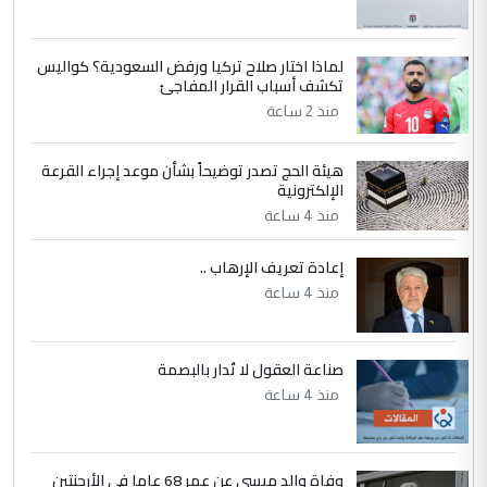
جامعاتها سنويا
لماذا اختار صلاح تركيا ورفض السعودية؟ كواليس
5
عبد الأمير جاسم هليل
تكشف أسباب القرار المفاجئ
التعليق : نحن اباء الطلاب الأوائل على العراق
منذ 2 ساعة
نتشرف بلقاء السيد احمد الصافي في العتبات
الحسنية لزرع ...
هيئة الحج تصدر توضيحاً بشأن موعد إجراء القرعة
مكتب السيد احمد الصافي : لا يوجود
الإلكترونية
الموضوع :
لدينا اي حساب على الفيس بوك وتويتر
منذ 4 ساعة
إعادة تعريف الإرهاب ..
منذ 4 ساعة
صناعة العقول لا تُدار بالبصمة
منذ 4 ساعة
وفاة والد ميسي عن عمر 68 عاما في الأرجنتين