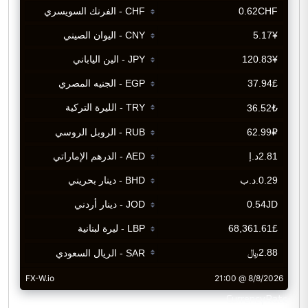
CurrencyRate