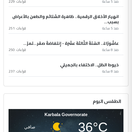
منذ 5 ساعة
قراءات :
229
انهيار الأخلاق الرقمية.. ظاهرة الشتائم والطعن بالأعراض
بسبب...
منذ 5 ساعة
قراءات :
251
عاشُورْاءُ.. السّنَةُ الثّالثةَ عشَرَة - إِنتفاضةُ صفَر…تمرّ...
منذ 8 ساعة
قراءات :
250
خيوط الظل.. الاكتفاء بالجميلي
منذ 8 ساعة
قراءات :
237
الطقس اليوم
Karbala Governorate
36°C
صافي