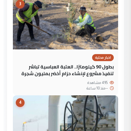
3
اخبار محلية
بطول 90 كيلومترًا.. العتبة العباسية تباشر
تنفيذ مشروع لإنشاء حزام أخضر بمليون شجرة
495 مشاهدة
--
منذ 10 ساعة
4