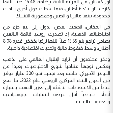
اوزبكستان في المرتبة الثانية بإضافة 16.48 طناً، تلتها
كازخستان بـ6.51 أطنان، فيما سجلت دول أخرى زيادات
محدودة، بينها ماليزيا و الصين وجمهورية التشيك.
في المقابل، اتجهت بعض الدول إلى بيع جزء من
احتياطياتها الذهبية، إذ تصدرت روسيا قائمة البائعين
بصافي تراجع بلغ 15.55 طناً، تلتها تركيا بخفض قدره 8.08
أطنان، وسط ضغوط مالية وتحديات اقتصادية داخلية.
وذكر مختصون أن تزايد الإقبال العالمي على الذهب
يعكس توجهاً متنامياً لتنويع الاحتياطيات بعيداً عن
الدولار الأميركي، خاصة بعد تجميد نحو 300 مليار دولار
من أصول البنك المركزي الروسي عام 2022، ما دفع
عدداً من الاقتصادات الناشئة إلى تعزيز الذهب باعتباره
أصلاً احتياطياً أقل عرضة للتقلبات الجيوسياسية
والعقوبات المالية.