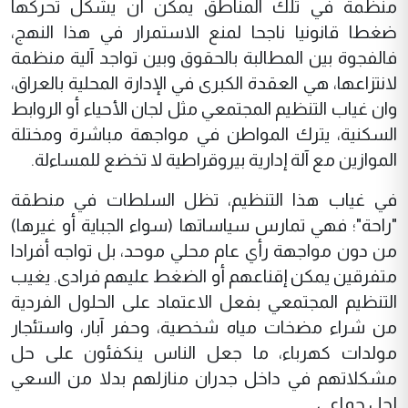
منظمة في تلك المناطق يمكن أن يشكل تحركها
ضغطا قانونيا ناجحا لمنع الاستمرار في هذا النهج،
فالفجوة بين المطالبة بالحقوق وبين تواجد آلية منظمة
لانتزاعها، هي العقدة الكبرى في الإدارة المحلية بالعراق،
وان غياب التنظيم المجتمعي مثل لجان الأحياء أو الروابط
السكنية، يترك المواطن في مواجهة مباشرة ومختلة
الموازين مع آلة إدارية بيروقراطية لا تخضع للمساءلة.
في غياب هذا التنظيم، تظل السلطات في منطقة
"راحة"؛ فهي تمارس سياساتها (سواء الجباية أو غيرها)
من دون مواجهة رأي عام محلي موحد، بل تواجه أفرادا
متفرقين يمكن إقناعهم أو الضغط عليهم فرادى. يغيب
التنظيم المجتمعي بفعل الاعتماد على الحلول الفردية
من شراء مضخات مياه شخصية، وحفر آبار، واستئجار
مولدات كهرباء، ما جعل الناس ينكفئون على حل
مشكلاتهم في داخل جدران منازلهم بدلا من السعي
لحل جماعي.