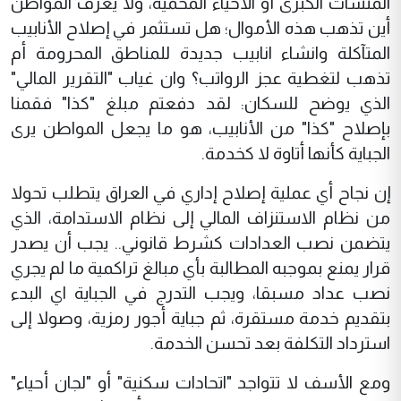
المنشآت الكبرى أو الأحياء المحمية، ولا يعرف المواطن
أين تذهب هذه الأموال؛ هل تستثمر في إصلاح الأنابيب
المتآكلة وانشاء انابيب جديدة للمناطق المحرومة أم
تذهب لتغطية عجز الرواتب؟ وان غياب "التقرير المالي"
الذي يوضح للسكان: لقد دفعتم مبلغ "كذا" فقمنا
بإصلاح "كذا" من الأنابيب، هو ما يجعل المواطن يرى
الجباية كأنها أتاوة لا كخدمة.
إن نجاح أي عملية إصلاح إداري في العراق يتطلب تحولا
من نظام الاستنزاف المالي إلى نظام الاستدامة، الذي
يتضمن نصب العدادات كشرط قانوني.. يجب أن يصدر
قرار يمنع بموجبه المطالبة بأي مبالغ تراكمية ما لم يجري
نصب عداد مسبقا، ويجب التدرج في الجباية اي البدء
بتقديم خدمة مستقرة، ثم جباية أجور رمزية، وصولا إلى
استرداد التكلفة بعد تحسن الخدمة.
ومع الأسف لا تتواجد "اتحادات سكنية" أو "لجان أحياء"