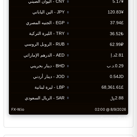
CurrencyRate