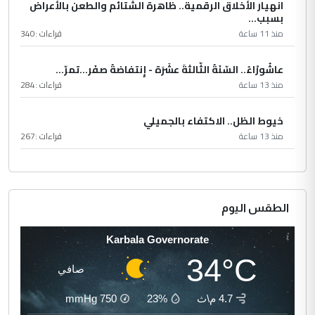
انهيار الأخلاق الرقمية.. ظاهرة الشتائم والطعن بالأعراض
بسبب...
منذ 11 ساعة
قراءات :
340
عاشُورْاءُ.. السّنَةُ الثّالثةَ عشَرَة - إِنتفاضةُ صفَر…تمرّ...
منذ 13 ساعة
قراءات :
284
خيوط الظل.. الاكتفاء بالجميلي
منذ 13 ساعة
قراءات :
267
الطقس اليوم
Karbala Governorate
34°C
صافي
4.7 م\ث
23%
750
mmHg