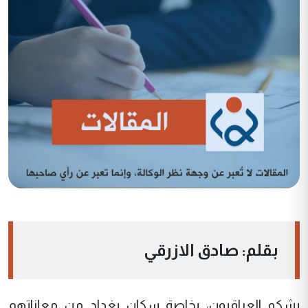
بقلم: صادق الازرقي
يشكو العراقيون، بخاصة سكان بغداد من معاناتهم