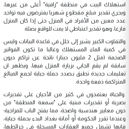
استهلاك البيت في منطقة "راقية" أعلى من غيرها،
ويجري تقدير مبلغ مقطوع شهريا يفترضون فيه تواجد
عدد معين من الأفراد في المنزل حتى إذا كان المنزل
فارغا، وهو تقدير اعتباطي لا يمت للواقع بصلة.
والتفاوت الكبير يشير إلى خلل في قاعدة البيانات وليس
في كمية الماء المستهلك وغالبا ما تكون الفواتير
الضخمة (مثل 2 مليون دينار) ناتجة عن تراكم ديون
سابقة لم يقم الجابي بزيارة المنزل فيها، ويظهر ان
تعليمات جديدة تطبق بـصدد حملة جباية لجمع المبالغ
المتراكمة دفعة واحدة.
والجباة يعتمدون في كثير من الأحيان على تقديرات
بصرية أو تقديرات مبنية على "سمعة المنطقة" من
دون معايير هندسية واضحة، مما يفتح الباب للمزاجية؛
وعندما تقرر الحكومة أو أمانة بغداد البدء بحملة جباية،
فإنها تشمل جميع العقارات المسجلة في خرائطها،