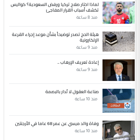
لماذا اختار صلاح تركيا ورفض السعودية؟ كواليس
5
عبد الأمير جاسم هليل
تكشف أسباب القرار المفاجئ
التعليق : نحن اباء الطلاب الأوائل على العراق
منذ 8 ساعة
نتشرف بلقاء السيد احمد الصافي في العتبات
الحسنية لزرع ...
هيئة الحج تصدر توضيحاً بشأن موعد إجراء القرعة
مكتب السيد احمد الصافي : لا يوجود
الإلكترونية
الموضوع :
لدينا اي حساب على الفيس بوك وتويتر
منذ 9 ساعة
إعادة تعريف الإرهاب ..
منذ 9 ساعة
صناعة العقول لا تُدار بالبصمة
منذ 10 ساعة
وفاة والد ميسي عن عمر 68 عاما في الأرجنتين
منذ 10 ساعة