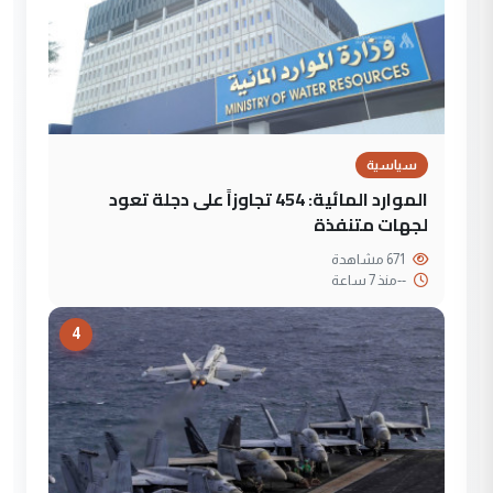
سياسية
الموارد المائية: 454 تجاوزاً على دجلة تعود
لجهات متنفذة
671 مشاهدة
--
منذ 7 ساعة
4