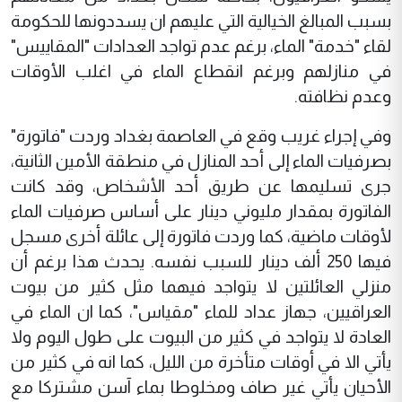
بسبب المبالغ الخيالية التي عليهم ان يسددونها للحكومة
لقاء "خدمة" الماء، برغم عدم تواجد العدادات "المقاييس"
في منازلهم وبرغم انقطاع الماء في اغلب الأوقات
وعدم نظافته.
وفي إجراء غريب وقع في العاصمة بغداد وردت "فاتورة"
بصرفيات الماء إلى أحد المنازل في منطقة الأمين الثانية،
جرى تسليمها عن طريق أحد الأشخاص، وقد كانت
الفاتورة بمقدار مليوني دينار على أساس صرفيات الماء
لأوقات ماضية، كما وردت فاتورة إلى عائلة أخرى مسجل
فيها 250 ألف دينار للسبب نفسه. يحدث هذا برغم أن
منزلي العائلتين لا يتواجد فيهما مثل كثير من بيوت
العراقيين، جهاز عداد للماء "مقياس"، كما ان الماء في
العادة لا يتواجد في كثير من البيوت على طول اليوم ولا
يأتي الا في أوقات متأخرة من الليل، كما انه في كثير من
الأحيان يأتي غير صاف ومخلوطا بماء آسن مشتركا مع