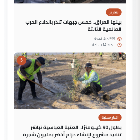
تقارير
بينها العراق.. خمس جبهات تنذر باندلاع الحرب
العالمية الثالثة
599 مشاهدة
--
منذ 14 ساعة
5
اخبار محلية
بطول 90 كيلومترًا.. العتبة العباسية تباشر
تنفيذ مشروع لإنشاء حزام أخضر بمليون شجرة