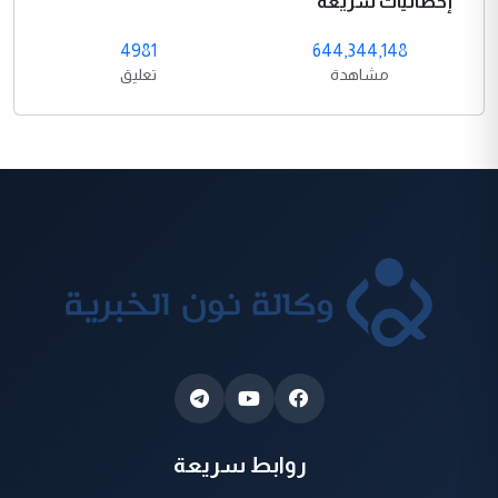
إحصائيات سريعة
4981
644,344,148
مشاهدة
تعليق
روابط سريعة