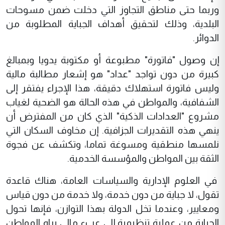
وربما حتى مناطق التجاوز التي دخلت ضمن مسوحات
البلدية، وذلك لتحقيق أهداف الجباية المطلوبة من
الدوائر.
إن وصول "فاتورة" مطبوعة أو مكتوبة يدويا وبمبالغ
كبيرة من دون تواجد "عداد" هو إشعار مطالبة مالية
وليس فاتورة استهلاك دقيقة، هذا الإجراء يفتقر إلى
الشفافية، والمواطن في هذه الحالة هو الضحية لغياب
مشروع "العدادات الذكية" الذي كان من المفترض أن
ينهي هذه التقديرات الجزافية. إن مخاوف السكان التي
نلمسها منطقية ومسوغة تماما، وتكشف عن فجوة
الثقة بين المواطن والمؤسسة الخدمية.
في العلوم الإدارية والسياسات العامة، هناك قاعدة
تقول، لا جباية من دون خدمة، ولا خدمة من دون قياس
ومعايير، وعندما تخل الدولة بهذا التوازن، فإنها تحول
الجباية من عملية تنظيمية إلى عبء مالي يراه المواطن