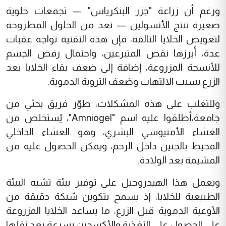
ورغم أن زراعة "جزر البنكرياس" — تجمعات خلوية
صغيرة تنتج الأنسولين — تعد من الحلول المطروحة
لتعويض الخلايا التالفة، فإن هذه التقنية تواجه عقبات
عدة، أبرزها نقص المتبرعين، واحتمال رفض الجسم
للأنسجة المزروعة، إضافة إلى ضعف بقاء الخلايا بعد
الزرع بسبب الالتهاب وضعف التروية الدموية.
وللتغلب على هذه المشكلات، طوّر فريق بحثي من
جامعة،أطلقوا عليه اسم "Amniogel"، يُستخلص من
الغشاء الأمنيوسي البشري، وهو الغشاء الداخلي
المحيط بالجنين داخل الرحم، ويمكن الحصول عليه من
المشيمة بعد الولادة.
ويعمل هذا الهيدروجيل على توفير بيئة تشبه البيئة
الطبيعية للخلايا، إذ يسمح بتكوين شبكة دقيقة من
الأوعية الدموية قبل الزرع، ما يساعد الخلايا المزروعة
على الحصول على التغذية والأكسجين بسرعة بعد نقلها