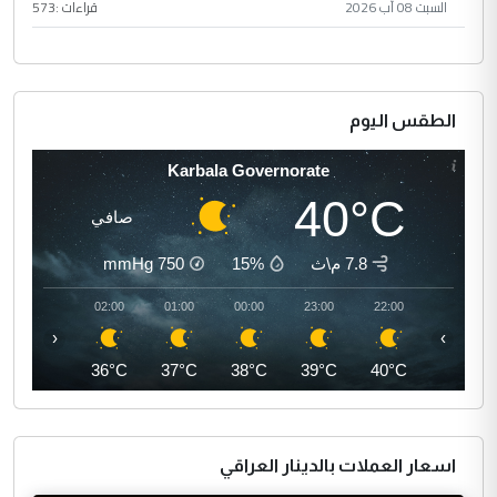
السبت 08 آب 2026
قراءات :
573
الطقس اليوم
Karbala Governorate
40°C
صافي
7.8 م\ث
15%
750
mmHg
03:00
02:00
01:00
00:00
23:00
22:00
‹
›
35°C
36°C
37°C
38°C
39°C
40°C
اسعار العملات بالدينار العراقي