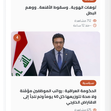
توهات الهوية.. وسقوط الأقنعة.. ووهم
البطل
712 مشاهدة
--
منذ 12 ساعة
4
سياسية
الحكومة العراقية : رواتب الموظفين مؤمّنة
ولا صحة لتوزيعها كل 40 يوماً ولم نلجأ إلى
الاقتراض الخارجي
675 مشاهدة