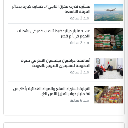
البساتين ...
مسيّرة تضرب مخزن التاجي؟.. خسارة كبيرة بذخائر
الكشف عن إجراءات لتمكين ضحايا
الفرقة التاسعة
الموضوع :
النظام السابق من التعويض (وثيقة)
منذ 2 ساعة
"1.28 مليار دينار" ضبط تلاعب كمركي بشحنات
اللحوم في أم قصر
منذ 2 ساعة
أساقفة عراقيون يجتمعون للنظر في دعوة
الحكومة لمسيحيي المهجر بالعودة
منذ 2 ساعة
التجارة: استيراد السلع والمواد الغذائية بأكثر من
90 مليار دولار لتعزيز الأمن الغ...
منذ 6 ساعة