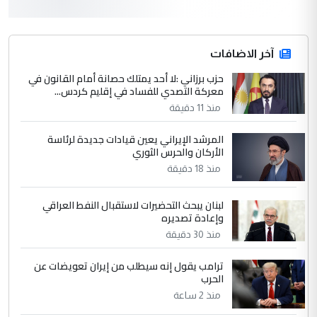
التعليق : في عهد النظام البائد وفي عام 1987
عندما قام النظام بفتح الماء للاهوار وفاضت
البساتين ...
آخر الاضافات
الكشف عن إجراءات لتمكين ضحايا
حزب برزاني :لا أحد يمتلك حصانة أمام القانون في
الموضوع :
معركة التصدي للفساد في إقليم كردس...
النظام السابق من التعويض (وثيقة)
منذ 11 دقيقة
4
وبه نستعين
المرشد الإيراني يعين قيادات جديدة لرئاسة
الأركان والحرس الثوري
التعليق : في عهد النظام البائد وفي عام 1987
منذ 18 دقيقة
عندما قام النظام بفتح الماء للاهوار وفاضت
البساتين ...
لبنان يبحث التحضيرات لاستقبال النفط العراقي
الكشف عن إجراءات لتمكين ضحايا
الموضوع :
وإعادة تصديره
النظام السابق من التعويض (وثيقة)
منذ 30 دقيقة
ترامب يقول إنه سيطلب من إيران تعويضات عن
5
وبه نستعين
الحرب
التعليق : في عهد النظام البائد وفي عام 1987
منذ 2 ساعة
عندما قام النظام بفتح الماء للاهوار وفاضت