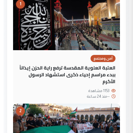
1
أمن ومجتمع
العتبة العلوية المقدسة ترفع راية الحزن إيذاناً
ببدء مراسم إحياء ذكرى استشهاد الرسول
الأكرم
1153 مشاهدة
--
منذ 24 ساعة
2