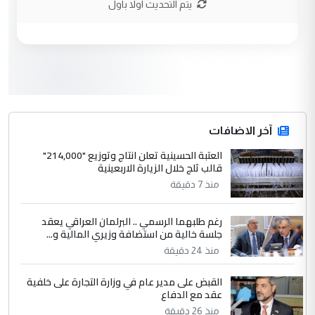
يتم التحديث اولا باول
3
hadi
التعليق : تحيه اخويه حسينيه اي انسان مهما
كان محدود المعرفه بتفاصيل احداث المنطقه
يقول بما لايقبل ...
أردوغان يؤكد ان اتفاقية مكة للدفاع
الموضوع :
المشترك لا تستهدف أية دولة ومفتوحة لانضمام
الدول الشقيقة
آخر الاضافات
العتبة الحسينية تعلن انتاج وتوزيع "214,000"
4
قالب ثلج خلال الزيارة الاربعينية
يوسف غزوان عصمت
منذ 7 دقيقة
التعليق : بكالوريوس فيزياء طبية متزوج و
زوجتي أيضا بكالوريوس سكني بغداد أرغب في
إكمال دراستي داخل ...
رغم طلبهما الرسمي .. البرلمان العراقي يعقد
جلسة خالية من استضافة وزيري المالية و...
السعودية توافق على الاستمرار في
الموضوع :
منذ 24 دقيقة
إعطاء 100 منحة دراسية للطلبة العراقيين في
جامعاتها سنويا
القبض على مدير عام في وزارة التجارة على خلفية
عقد مع الدفاع
منذ 26 دقيقة
5