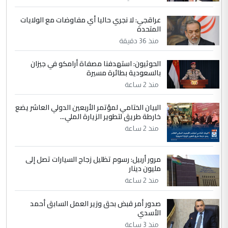
عبد الأمير جاسم هليل
التعليق : نحن اباء الطلاب الأوائل على العراق
عراقجي: لا نجري حاليا أي مفاوضات مع الولايات
المتحدة
نتشرف بلقاء السيد احمد الصافي في العتبات
الحسنية لزرع ...
منذ 36 دقيقة
مكتب السيد احمد الصافي : لا يوجود
الموضوع :
الحوثيون: استهدفنا مصفاة أرامكو في جيزان
لدينا اي حساب على الفيس بوك وتويتر
بالسعودية بطائرة مسيرة
منذ 2 ساعة
البيان الختامي لمؤتمر الأربعين الدولي العاشر يضع
خارطة طريق لتطوير الزيارة الملي...
منذ 2 ساعة
مرور أربيل: رسوم تظليل زجاج السيارات تصل إلى
مليون دينار
منذ 2 ساعة
صدور أمر قبض بحق وزير العمل السابق أحمد
الأسدي
منذ 3 ساعة