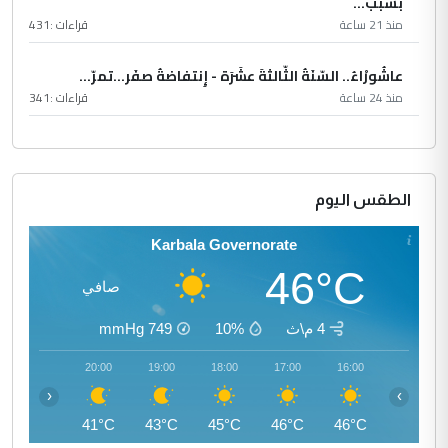
بسبب...
منذ 21 ساعة
قراءات :
431
عاشُورْاءُ.. السّنَةُ الثّالثةَ عشَرَة - إِنتفاضةُ صفَر…تمرّ...
منذ 24 ساعة
قراءات :
341
الطقس اليوم
Karbala Governorate
46°C
صافي
4 م\ث
10%
749
mmHg
21:00
20:00
19:00
18:00
17:00
16:00
‹
›
40°C
41°C
43°C
45°C
46°C
46°C