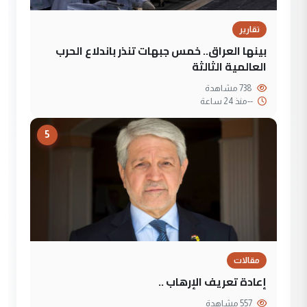
تقارير
بينها العراق.. خمس جبهات تنذر باندلاع الحرب
العالمية الثالثة
738 مشاهدة
--
منذ 24 ساعة
5
مقالات
إعادة تعريف الإرهاب ..
557 مشاهدة