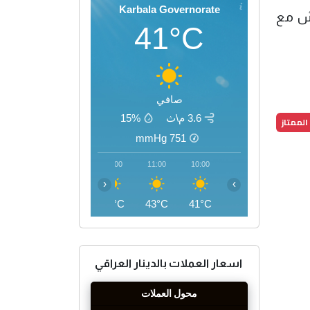
Karbala Governorate
يش مع
41°C
صافي
3.6 م\ث
15%
الممتاز
mmHg
751
14:00
13:00
12:00
11:00
10:00
‹
›
45°C
45°C
44°C
43°C
41°C
اسعار العملات بالدينار العراقي