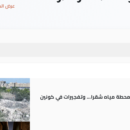
عرض ال
ر محطة مياه شقرا… وتفجيرات في كونين