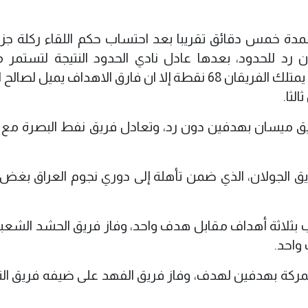
دة خمس دقائق تقريبا بعد احتساب حكم اللقاء ركلة جزاء
د للحدود، بعدها عادل نادي الحدود النتيجة لتستمر 
الوصافة بين الفريقين ولم يتم حسمها، حيث يمتلك الفريقان 68 نقطة إلا ان فارق الاهداف يميل
لثا.
فريق ميسان بهدفين دون رد، وتعادل فريق نفط البصرة مع
ق الجولان، الذي ضمن تأهلة إلى دوري نجوم العراق بغض 
ب بثلاثة أهداف مقابل هدف واحد، وفاز فريق الحشد الشعب
واحد.
شمركة بهدفين لهدف،‏ وفاز فريق الفهد على ضيفه فريق الن