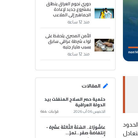
دوري نجوم العراق ينطلق
بمشروع جديد لإعادة
الجماهير إلى الملاعب
منذ 12 ساعة
الأمن المصري يتحفظ على
لواء شرطة عراقي سابق
بسبب مليار جنيه
منذ 12 ساعة
المقالات
حتمية حصر السلاح المنفلت بيد
الدولة العراقية
الخميس 06 آب 2026
قراءات :
644
لحدود
عاشُورْاءُ.. السّنَةُ الثّالثةَ عشَرَة -
إِنتفاضةُ صفَر…تمرّ...
تعادل