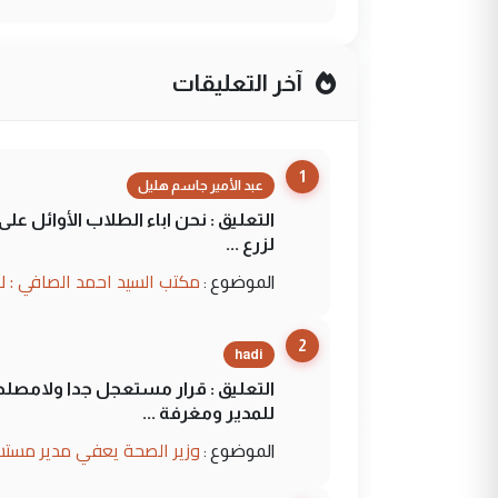
آخر التعليقات
1
عبد الأمير جاسم هليل
التعليق : نحن اباء الطلاب الأوائل ع
لزرع ...
مكتب السيد احمد الصافي : ل
الموضوع :
2
hadi
التعليق : قرار مستعجل جدا ولامصلحة
للمدير ومغرفة ...
وزير الصحة يعفي مدير مستش
الموضوع :