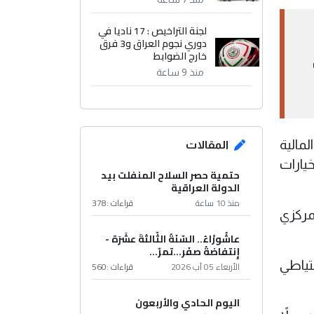
لجنة التراخيص : 17 ناديا في
دوري نجوم العراق و3 فرق
خارج الضوابط
منذ 9 ساعة
مالية
المقالات
يارات
حتمية حصر السلاح المنفلت بيد
الدولة العراقية
منذ 10 ساعة
قراءات :
378
مركزي
عاشُورْاءُ.. السّنَةُ الثّالثةَ عشَرَة -
إِنتفاضةُ صفَر…تمرّ...
تياطي
الأربعاء 05 آب 2026
قراءات :
560
اليوم الحادي والأربعون