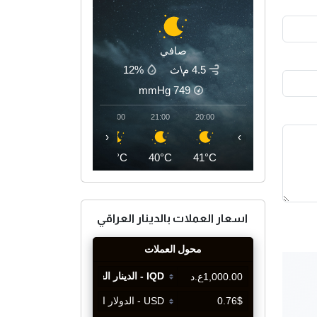
صافي
4.5 م\ث
12%
mmHg
749
00:00
23:00
22:00
21:00
20:00
‹
›
36°C
37°C
39°C
40°C
41°C
اسعار العملات بالدينار العراقي