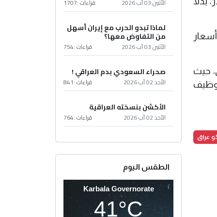
سعر صرف الدينار العراقي إلى 150 ألف دينار لكل 100 دولار، بدلاً
الأثنين 03 آب 2026
قراءات :
1707
لماذا تبدو الحرب مع إيران أسهل
من التفاوض معها؟
أسعار
الأثنين 03 آب 2026
قراءات :
754
صحراء السعودي بدم العراقي !
ي، حيث
الأحد 02 آب 2026
قراءات :
841
توظيف
الأكشن بنسخته العراقية
الأحد 02 آب 2026
قراءات :
764
و عراق
الطقس اليوم
Karbala Governorate
41°C