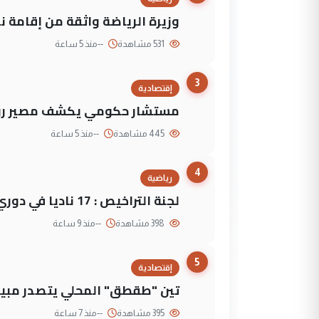
وزيرة الرياضة واثقة من إقامة نهائي كأس 
531 مشاهدة
--
منذ 5 ساعة
3
إقتصادية
مستشار حكومي يكشف مصير روا
445 مشاهدة
--
منذ 5 ساعة
4
رياضية
لجنة التراخيص : 17 ناديا في دوري نجوم العراق و3 فرق خارج الضوابط
398 مشاهدة
--
منذ 9 ساعة
5
إقتصادية
تين "طقطق" المحلي يتصدر مبيع
395 مشاهدة
--
منذ 7 ساعة