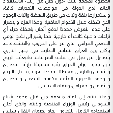
الخطوة المهمة تثبت -دون ظل من ريب- الاستعداد
الدائم لدى الدولة في مواجهات التحديات كافة،
واستمرارها بثقة وثبات في طريق النهضة وإثبات الوجود
الذي شقته خلال الأعوام الماضية، وهذا العزم والإصرار
على عدم التعرض مجددًا لدفع أثمان باهظة جراء أي
نزاعات داخلية كانت أم خارجية، مما يشير إلى نضج الوعي
الجمعي العراقي الذي مر على الحروب والانشقاقات،
وكان يرى العراق الشامخ الضارب في جذور التاريخ،
يتضاءل من قبل في ساحة الصراعات، فانبعثت الروح
من جديد، وراح العراق يثب مدفوعًا بإرثه الحضاري
والثقافي والتاريخي متخطيًا المحطات، وعازمًا على البريق
والوجود بالصورة اللائقة بتكوينه الشعبي والحضاري
والثقافي والجغرافي، وبثقله السياسي.
ولعلنا ننتبه إلى لفتة ملهمة من قبل محمد شياع
السوداني رئيس الوزراء المنتهية ولايته، والذي أعلن
استعداده الكامل للتعاون الجاد لضمان انتقال سلس