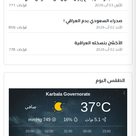
الأثنين 03 آب 2026
قراءات :
771
صحراء السعودي بدم العراقي !
الأحد 02 آب 2026
قراءات :
856
الأكشن بنسخته العراقية
الأحد 02 آب 2026
قراءات :
778
الطقس اليوم
Karbala Governorate
37°C
صافي
5.1 م\ث
16%
749
mmHg
04:00
03:00
02:00
01:00
00:00
23:00