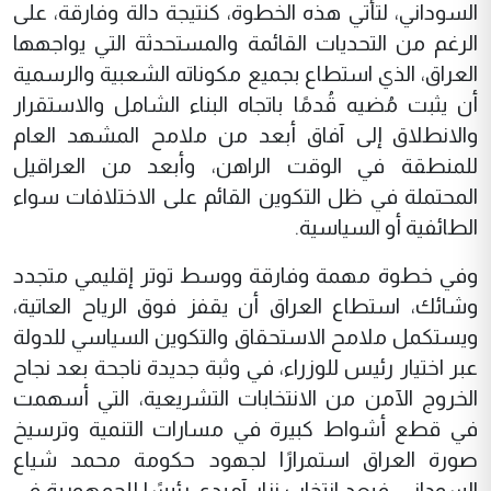
السوداني، لتأتي هذه الخطوة، كنتيجة دالة وفارقة، على
الرغم من التحديات القائمة والمستحدثة التي يواجهها
العراق، الذي استطاع بجميع مكوناته الشعبية والرسمية
أن يثبت مُضيه قُدمًا باتجاه البناء الشامل والاستقرار
والانطلاق إلى آفاق أبعد من ملامح المشهد العام
للمنطقة في الوقت الراهن، وأبعد من العراقيل
المحتملة في ظل التكوين القائم على الاختلافات سواء
الطائفية أو السياسية.
وفي خطوة مهمة وفارقة ووسط توتر إقليمي متجدد
وشائك، استطاع العراق أن يقفز فوق الرياح العاتية،
ويستكمل ملامح الاستحقاق والتكوين السياسي للدولة
عبر اختيار رئيس للوزراء، في وثبة جديدة ناجحة بعد نجاح
الخروج الآمن من الانتخابات التشريعية، التي أسهمت
في قطع أشواط كبيرة في مسارات التنمية وترسيخ
صورة العراق استمرارًا لجهود حكومة محمد شياع
السوداني، فبعد انتخاب نزار آميدي رئيسًا للجمهورية في