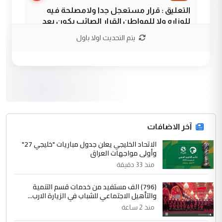
التعليق : قرار مستعجل جدا ولامصلحة فيه
للوزاره ولا للمواطن القرار الصائب يكون بعد
الاستماع للمدير ومغرفة ...
يتم التحديث اولا باول
وزير الصحة يعفي مدير مستشفى الكرخ
الموضوع :
العام في بغداد
3
سردار
التعليق : واحد من عصابة علي ماما يسقط
جنسية الرافد الثالث للعراق ومن اصول عريقة
ابا فرات ...
آخر الاضافات
الجواهري يرد على صدام حسين سل
الاتحاد الخليجي يعلن جدول مباريات "خليجي 27"
الموضوع :
وأولى مواجهات العراق
مضجعيك يابن الزنا (نص كامل)
منذ 33 دقيقة
4
سردار
(796) الف مستفيد من خدمات قسم التنمية
والتأهيل الاجتماعي للشباب في الزيارة الارب...
التعليق : واحد من عصابة علي ماما يسقط
منذ 2 ساعة
جنسية الرافد الثالث للعراق ومن اصول عريقة
ابا فرات ...