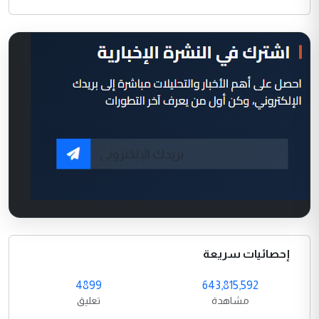
إحصائيات سريعة
4899
643,815,592
مشاهدة
تعليق