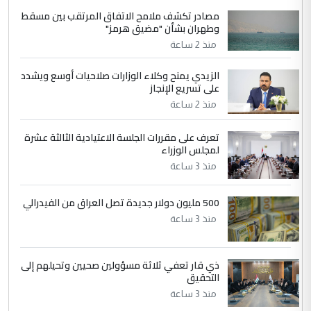
مصادر تكشف ملامح الاتفاق المرتقب بين مسقط
الجواهري يرد على صدام حسين سل
الموضوع :
وطهران بشأن "مضيق هرمز"
مضجعيك يابن الزنا (نص كامل)
منذ 2 ساعة
الزيدي يمنح وكلاء الوزارات صلاحيات أوسع ويشدد
5
حيدر عاشور
على تسريع الإنجاز
التعليق : تحياتي لك استاذ حامدتركان. كلام
منذ 2 ساعة
دقيق ومسؤول؛ فالاستثمار الحقيقي للإنسان
وثروات البلد يعتمد على الكفاءة ...
تعرف على مقررات الجلسة الاعتيادية الثالثة عشرة
بين الإهمال واغتصاب الأرض.. بلاد
لمجلس الوزراء
الموضوع :
الرافدين تعاني الجفاف والتصحر!!
منذ 3 ساعة
500 مليون دولار جديدة تصل العراق من الفيدرالي
منذ 3 ساعة
ذي قار تعفي ثلاثة مسؤولين صحيين وتحيلهم إلى
التحقيق
منذ 3 ساعة