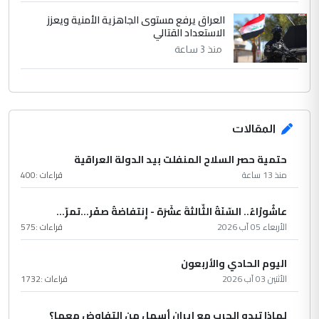
العراق يرفع مستوى الجاهزية الأمنية ويعزز
الاستعداد القتالي
منذ 3 ساعة
المقالات
حتمية حصر السلاح المنفلت بيد الدولة العراقية
منذ 13 ساعة
قراءات :
400
عاشُورْاءُ.. السّنَةُ الثّالثةَ عشَرَة - إِنتفاضةُ صفَر…تمرّ...
الأربعاء 05 آب 2026
قراءات :
575
اليوم الحادي والأربعون
الأثنين 03 آب 2026
قراءات :
1732
لماذا تبدو الحرب مع إيران أسهل من التفاوض معها؟