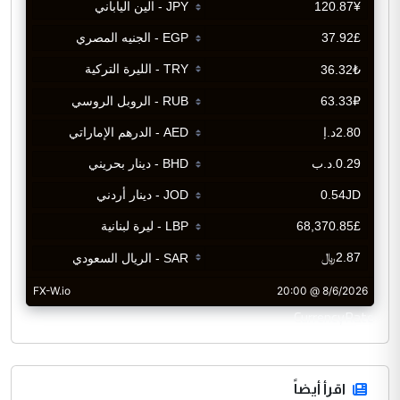
CurrencyRate
اقرأ أيضاً