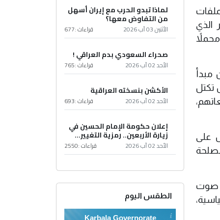
لماذا تبدو الحرب مع إيران أسهل
ملفات
من التفاوض معها؟
 الذي
الأثنين 03 آب 2026
قراءات :
677
حملاً
صحراء السعودي بدم العراقي !
الأحد 02 آب 2026
قراءات :
765
 مبدأ
 تكتل
الأكشن بنسخته العراقية
الأحد 02 آب 2026
قراءات :
693
اتهم،
إعلان حكومة الإمام الحسين في
زيارة الأربعين.. رمزية التغيير...
ل على
الأحد 02 آب 2026
قراءات :
2550
مصلحة
ث صوت
الطقس اليوم
السياسية،
Karbala Governorate