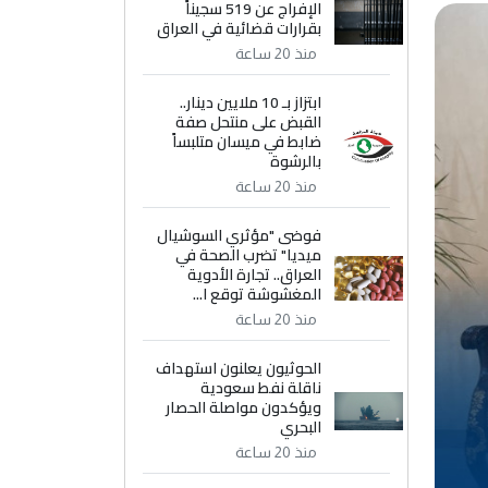
الإفراج عن 519 سجيناً
بقرارات قضائية في العراق
منذ 20 ساعة
ابتزاز بـ 10 ملايين دينار..
القبض على منتحل صفة
ضابط في ميسان متلبساً
بالرشوة
منذ 20 ساعة
فوضى "مؤثري السوشيال
ميديا" تضرب الصحة في
العراق.. تجارة الأدوية
المغشوشة توقع ا...
منذ 20 ساعة
الحوثيون يعلنون استهداف
ناقلة نفط سعودية
ويؤكدون مواصلة الحصار
البحري
منذ 20 ساعة