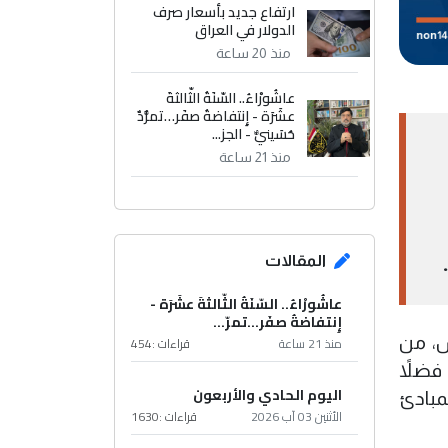
ارتفاع جديد بأسعار صرف
الدولار في العراق
منذ 20 ساعة
عاشُورْاءُ.. السّنَةُ الثّالثةَ
عشَرَة - إِنتفاضةُ صفَر…تمرُّدٌ
حُسَينيٌّ - الجز...
منذ 21 ساعة
المقالات
عاشُورْاءُ.. السّنَةُ الثّالثةَ عشَرَة -
إِنتفاضةُ صفَر…تمرّ...
س، من
منذ 21 ساعة
قراءات :
454
 فضلاً
اليوم الحادي والأربعون
مبادئ
الأثنين 03 آب 2026
قراءات :
1630