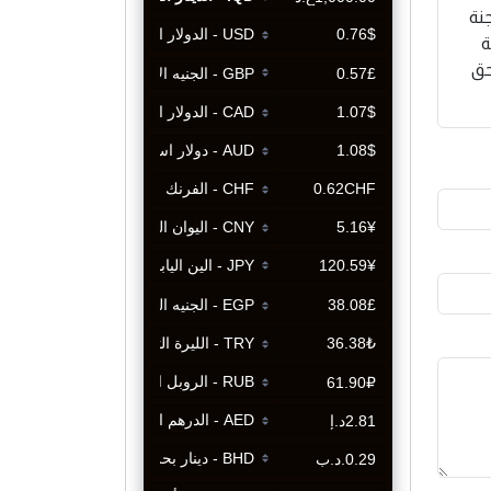
نة
ة
حق