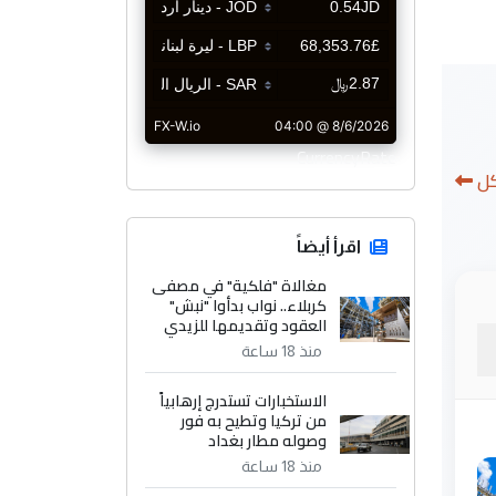
CurrencyRate
كل
اقرأ أيضاً
مغالاة "فلكية" في مصفى
كربلاء.. نواب بدأوا "نبش"
العقود وتقديمها للزيدي
منذ 18 ساعة
الاستخبارات تستدرج إرهابياً
من تركيا وتطيح به فور
وصوله مطار بغداد
منذ 18 ساعة