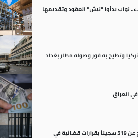
.. نواب بدأوا "نبش" العقود وتقديمها
تركيا وتطيح به فور وصوله مطار بغداد
في العراق
بينهم مشمولون بالعفو.. الإفراج عن 519 سجيناً بقرارات قضائية في