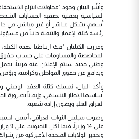
وأشّر البيان وجود "محاولات انتزاع الاست
السياسية بعقلية تصفية الحسابات الشخصية
أسهم، بشكل مباشر أو غير مباشر، في حالة 
رئاسة كتلة الإعمار والتنمية جانباً من مسؤولي
وقررت الكتلتان "فك ارتباطنا بهذه الكتل
المحاصصة والمساومات على حساب حقوق ا
وطني جديد سيتم الإعلان عنه قريباً، يحمل 
ويدافع عن حقوق المواطن وكرامته، ويؤمن با
وأكد البيان، تمسك كتلة العقد الوطني وح
أساسها الإطار التنسيقي، وإيماناً بضرورة
العراق العليا ويصون إرادة شعبه.
وصوت مجلس النواب العراقي، أمس الخميس،
على 14 
وتحذير الولايات المتحدة الأميركية من إشراك