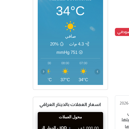
34°C
سوداني
صافي
4.3 م\ث
20%
mmHg
751
11:00
10:00
09:00
08:00
07:00
‹
›
44°C
42°C
40°C
37°C
34°C
2026
اسعار العملات بالدينار العراقي
لها.
ا