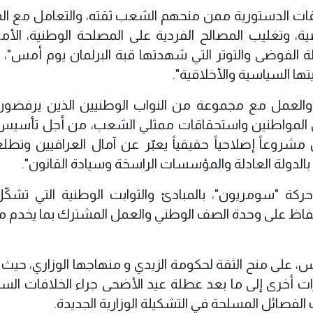
حقاقات الدستورية ممن منحهم الشعب ثقته، والتعامل مع ال
، وتغليب المصالح الفردية على المصلحة الوطنية، الأمر
الفوضى والتوتر التي شهدتها قبة البرلمان يوم أمس"، م
تها السياسية والأخلاقية".
ة، والعمل مع مجموعة من النواب الوطنيين الذين يرفضون
لمواطنين واستحقاقات ممثلي الشعب، من أجل تأسيس
مشروعاً إصلاحياً حقيقياً يعبّر عن آمال العراقيين وتطلع
لدولة العادلة والمؤسسات الراسخة وسيادة القانون".
ركة "سومريون"، بالمبادئ والثوابت الوطنية التي تشكّ
 الحفاظ على وحدة الصف الوطني والعمل المشترك بما يخدم 
 على منح الثقة لحكومة الزيدي و منهاجها الوزاري، حي
وزيراً، فيما أجّل التصويت على 9 وزارات أخرى إلى ما بعد عطلة عيد الأضحى جراء الخلافات 
 الفصائل المسلحة في التشكيلة الوزارية الجديدة.