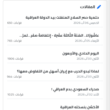
المقالات
حتمية حصر السلاح المنفلت بيد الدولة العراقية
الخميس 06 آب 2026
قراءات :
650
عاشُورْاءُ.. السّنَةُ الثّالثةَ عشَرَة - إِنتفاضةُ صفَر…تمرّ...
الأربعاء 05 آب 2026
قراءات :
765
اليوم الحادي والأربعون
الأثنين 03 آب 2026
قراءات :
1906
لماذا تبدو الحرب مع إيران أسهل من التفاوض معها؟
الأثنين 03 آب 2026
قراءات :
944
صحراء السعودي بدم العراقي !
الأحد 02 آب 2026
قراءات :
1025
الأكشن بنسخته العراقية