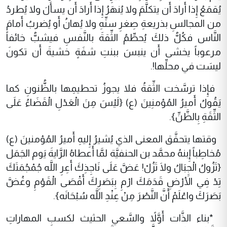
يُقمَعُ إِذا أَرادَ أَن يتكلَّمَ ولا يُنهَرُ إِذا أَرادَ أَن يسأَلَ ولا يُطردُ
من المجالسِ بذريعةِ صِغرِ سنِّهِ ولا يُهانُ أَو يُضربُ أَمامَ
النَّاس فكُلُّ ذلكَ يُحطِّمُ الثِّقةَ بالنَّفسِ فيشبُّ خائفاً
مرعوباً يخشى أَن ينبسَ ببنتِ شفَةٍ خشيةَ أَن تكونَ
ليسَت في محلِّها!.
فإِذا ترسَّخت الثِّقةُ فلا يجوزُ تحطيمِها بالظُّنونِ كما
يَقُولُ أَميرُ المُؤمنِينَ (ع) {لَيْسَ مِنَ الْعَدْلِ الْقَضَاءُ عَلَى
الثِّقَةِ بِالظَّنِّ}.
وقتها يتحقَّق المعنى الذي يُشيرُ إِليهِ أَميرُ المُؤمنينَ (ع)
مُخاطِباً إِبنهُ محمَّد بن الحنفيَّة لمَّا أَعطاهُ الرَّايةَ يَوم الجَمَل
{تَزُولُ الْجِبَالُ ولَا تَزُلْ! عَضَّ عَلَى نَاجِذِكَ أَعِرِ اللَّه جُمْجُمَتَكَ
تِدْ فِي الأَرْضِ قَدَمَكَ ارْمِ بِبَصَرِكَ أَقْصَى الْقَوْمِ وغُضَّ
بَصَرَكَ واعْلَمْ أَنَّ النَّصْرَ مِنْ عِنْدِ اللَّه سُبْحَانَه}.
*بناء الذَّات أَوَّلاً والسَّعي الحثيث لكسبِ المهاراتِ