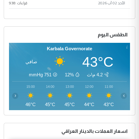
الأحد 02 آب 2026
قراءات :
938
الطقس اليوم
Karbala Governorate
43°C
صافي
4.2 م\ث
12%
751
mmHg
16:00
15:00
14:00
13:00
12:00
11:00
‹
›
46°C
46°C
45°C
45°C
44°C
43°C
اسعار العملات بالدينار العراقي