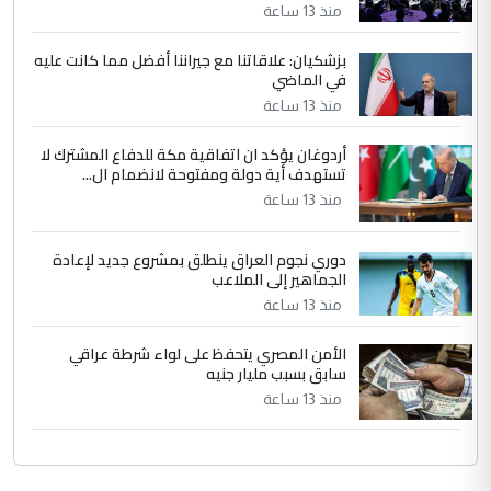
منذ 13 ساعة
جنسية الرافد الثالث للعراق ومن اصول عريقة
ابا فرات ...
بزشكيان: علاقاتنا مع جيراننا أفضل مما كانت عليه
في الماضي
الجواهري يرد على صدام حسين سل
الموضوع :
مضجعيك يابن الزنا (نص كامل)
منذ 13 ساعة
أردوغان يؤكد ان اتفاقية مكة للدفاع المشترك لا
تستهدف أية دولة ومفتوحة لانضمام ال...
منذ 13 ساعة
دوري نجوم العراق ينطلق بمشروع جديد لإعادة
الجماهير إلى الملاعب
منذ 13 ساعة
الأمن المصري يتحفظ على لواء شرطة عراقي
سابق بسبب مليار جنيه
منذ 13 ساعة