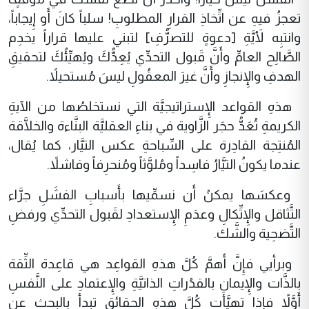
تعجزُ فيهِ عن اتِّخاذِ القرارِ المطلوبِ! سلباً كانَ أَو إِيجاباً،
وانتبِه لأَيَّةِ [دعوةٍ للتصرُّفِ] لتبني عليها قراراً يخدِم
الصَّالِح العامِّ وأَنَّ قَبول التحدِّي يُعِدُّكَ ويُهيِّئُكَ لتحقيقِ
الهدفِ والإِنجازِ وأَنَّ غيرَ المعقُولِ ليسَ مُستحيلاً.
هذهِ القواعد الإِستراتيجيَّة التي نستخلصُها من الآيةِ
الكريمةِ تُعَدُّ حجَر الزَّاوية في بناءِ العقليَّة البنَّاءة والخلَّاقة
المُنتِجة القادِرة على السِّباحةِ عكس التيَّار، كما يُقال،
عندما يكونُ التيَّارُ فاسِداً ومُلوَّثاً ومُنحرِفاً وفاشلاً.
وعكسَها يمكنُ أَن نسمِّيها بأَسبابِ الفشَلِ جرَّاء
التَّثاقل والإِتِّكالِ وعدَمِ الإِستعدادِ لقَبول التحدِّي ورفضِ
التَّضحِية والشَّك.
وبرأيي فإِنَّ أَهمَّ كُلَّ هذهِ القواعِد هي قاعِدة الثِّقة
بالذَّات والإِيمان بالقدُراتِ الذاتيَّةِ والإِعتمادِ على النَّفسِ
أَوَّلاً فإِذا تهيَّأَت كُلَّ هذهِ الحقائق تبدأ بالبحثِ عن