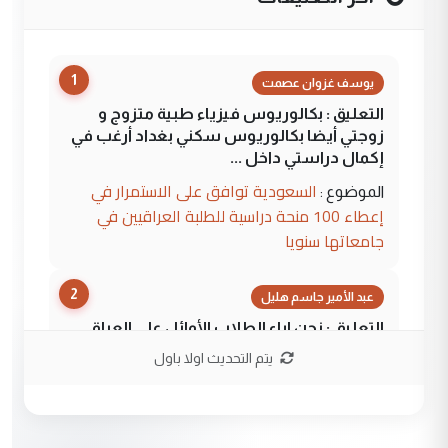
1
يوسف غزوان عصمت
التعليق : بكالوريوس فيزياء طبية متزوج و
زوجتي أيضا بكالوريوس سكني بغداد أرغب في
إكمال دراستي داخل ...
السعودية توافق على الاستمرار في
الموضوع :
إعطاء 100 منحة دراسية للطلبة العراقيين في
جامعاتها سنويا
2
عبد الأمير جاسم هليل
التعليق : نحن اباء الطلاب الأوائل على العراق
نتشرف بلقاء السيد احمد الصافي في العتبات
يتم التحديث اولا باول
الحسنية لزرع ...
مكتب السيد احمد الصافي : لا يوجود
الموضوع :
لدينا اي حساب على الفيس بوك وتويتر