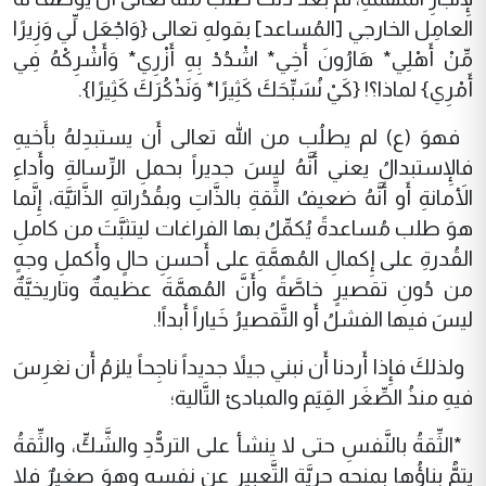
العامِل الخارجي [المُساعد] بقولهِ تعالى {وَاجْعَل لِّي وَزِيرًا
مِّنْ أَهْلِي* هَارُونَ أَخِي* اشْدُدْ بِهِ أَزْرِي* وَأَشْرِكْهُ فِي
أَمْرِي} لماذا؟! {كَيْ نُسَبِّحَكَ كَثِيرًا* وَنَذْكُرَكَ كَثِيرًا}.
فهوَ (ع) لم يطلُب من الله تعالى أَن يستبدِلهُ بأَخيهِ
فالإِستبدالُ يعني أَنَّهُ ليسَ جديراً بحملِ الرِّسالةِ وأَداءِ
الأَمانةِ أَو أَنَّهُ ضعيفُ الثِّقةِ بالذَّاتِ وبقُدُراتهِ الذَّاتيَّة، إِنَّما
هوَ طلب مُساعدةً يُكمِّلُ بها الفراغات ليتثبَّتَ من كاملِ
القُدرةِ على إِكمالِ المُهمَّةِ على أَحسنِ حالٍ وأَكملِ وجهٍ
من دُونِ تقصيرٍ خاصَّةً وأَنَّ المُهمَّةَ عظيمةٌ وتاريخيَّةٌ
ليسَ فيها الفشلُ أَو التَّقصيرُ خَياراً أَبداً!.
ولذلكَ فإِذا أَردنا أَن نبني جيلاً جديداً ناجِحاً يلزمُ أَن نغرِسَ
فيهِ منذُ الصِّغَر القِيَم والمبادئ التَّالية؛
*الثِّقةُ بالنَّفسِ حتى لا ينشأ على التردُّدِ والشَّكِّ، والثِّقةُ
يتمُّ بناؤُها بمنحهِ حريَّةِ التَّعبيرِ عن نفسهِ وهوَ صغيرٌ فلا