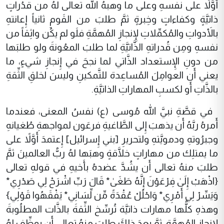
أَوَّلاً على نفسهِ وعلى ما وهبهُ الله تعالى لهُ من قدُراتٍ
ذاتيَّةٍ وكفاءاتٍ وخِبرةٍ ثمَّ طلبَ من القَومِ ثانياً إِعانتهِ
بالأَدواتِ والمُكمِّلاتِ لإِنجازِ المُهمَّةِ فلَو لم يكُن واثِقاً من
نفسهِ ومِن قُدراتهِ الذَّاتيَّةِ لما طلبَ المعُونةَ ولو طلبَها
من دونِ الإِستعداد الذَّاتي لما نجحَ في إِنجازِ شيءٍ، ما
يعني أَن العوامِلَ المُساعِدة للتَّمكينِ وليسَ لخلقِ الثِّقةِ
بالذَّاتِ أَو لكسبِ المهاراتِ الذاتيَّةِ.
في قصَّةِ نبيَّ الله مُوسى (ع) نفسُ المعنى، فعندما
أَمرهُ ربَّهُ أَن يذهبَ إِلى الطَّاغيةِ فرعَون لمواجهةِ طُغيانهِ
وجبرُوتهِ ودمويَّتهِ ولتحريرِ [بني إِسرائيل] إِعتمدَ أَوَّلاً على
ما يمتلِك من مهاراتٍ خلَّاقةٍ وهبَها لهُ ربُّ العالمينَ ثمَّ
طلبَ منهُ تعالى أَن يشُدَّ عضدهُ بأَخيهِ في قولهِ تعالى
{اذْهَبْ إِلَىٰ فِرْعَوْنَ إِنَّهُ طَغَىٰ* قَالَ رَبِّ اشْرَحْ لِي صَدْرِي*
وَيَسِّرْ لِي أَمْرِي* وَاحْلُلْ عُقْدَةً مِّن لِّسَانِي* يَفْقَهُوا قَوْلِي}
وهذهِ كلُّها مهارات ذاتيَّة تُرسِّخ الثِّقةَ بالذَّات المطلُوبةَ
لإِنجازِ المُهمَّةِ، ثمَّ بعدَ ذلكَ طلبَ منهُ تعالى أَن يوظِّف لهُ