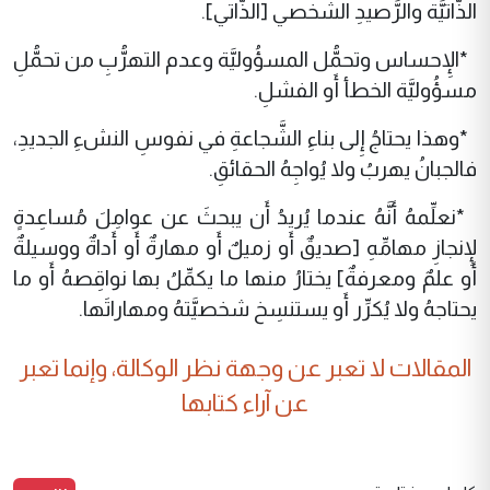
الذَّاتيَّة والرَّصيدِ الشَّخصي [الذَّاتي].
*الإِحساس وتحمُّل المسؤُوليَّة وعدم التهرُّبِ من تحمُّلِ
مسؤُوليَّة الخطأ أَو الفشلِ.
*وهذا يحتاجُ إِلى بناءِ الشَّجاعةِ في نفوسِ النشءِ الجديدِ،
فالجبانُ يهربُ ولا يُواجِهُ الحقائقِ.
*نعلِّمهُ أَنَّهُ عندما يُريدُ أَن يبحثَ عن عوامِلَ مُساعِدةٍ
لإِنجازِ مهامِّهِ [صديقٌ أَو زميلٌ أَو مهارةٌ أَو أَداةٌ ووسيلةٌ
أَو علمٌ ومعرفةٌ] يختارُ منها ما يكمِّلُ بها نواقِصهُ أَو ما
يحتاجهُ ولا يُكرِّر أَو يستنسِخ شخصيَّتهُ ومهاراتَها.
المقالات لا تعبر عن وجهة نظر الوكالة، وإنما تعبر
عن آراء كتابها