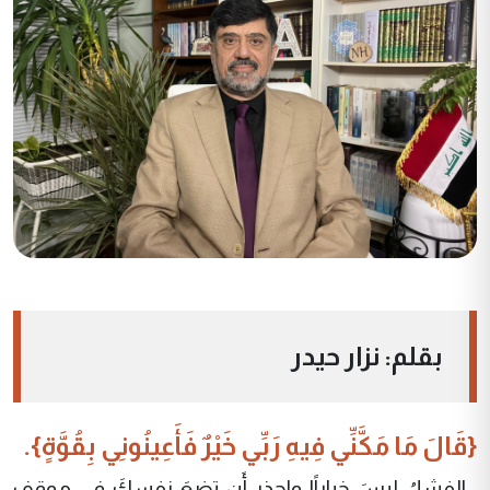
بقلم: نزار حيدر
{قَالَ مَا مَكَّنِّي فِيهِ رَبِّي خَيْرٌ فَأَعِينُونِي بِقُوَّةٍ}.
الفشلُ ليسَ خياراً! واحذر أَن تضعَ نفسكَ في موقفٍ