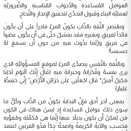
العواملِ المُساعدةِ والأَدواتِ المُناسبةِ والضَّروريَّةِ
لعمليَّة البِناء وقَبول التحدِّي لتحقيقِ الإِنجازِ والنَّجاحِ.
وبعُنصرِ الثِّقةِ بالذَّاتِ يكونُ المرءُ قادراً على أَن يكُونَ
قائداً لفريقٍ، وبغيرهِ فقد يفشلُ حتَّى في أَن يكُونَ عضواً
في فريقٍ ورُبَّما يذُوبُ فيهِ من دونِ أَن نسمعَ لهُ
حسيساً!.
وبالثِّقةِ بالنَّفسِ يتصدَّى المرءُ لموقعِ المسؤُوليَّةِ الذي
يرى نفسهُ وقُدُراتهُ وخبراتهُ فيهِ {قَالَ إِنَّكَ الْيَوْمَ لَدَيْنَا
مَكِينٌ أَمِينٌ* قَالَ اجْعَلْنِي عَلَىٰ خَزَائِنِ الْأَرْضِ ۖ إِنِّي حَفِيظٌ
عَلِيمٌ}.
بمعنى آخر أَدق فإِنَّ البدايةَ تكونُ من الذَّاتِ وكُلُّ ما
سِوى ذلكَ عوامِل مُساعِدة إِذ ليسُ هناكَ في الكونِ
مَن يُمكِنُ أَن يكونَ بديلاً عنها إِنَّما هيَ مُكمِّلة ومُقوِّية
فحَسب، والآيةُ الكريمةُ واضحةٌ جدّاً فذُو القرنَينِ اعتمدَ