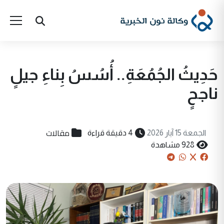
حَدِيثُ الجُمُعَةِ.. أُسُسُ بِناءِ جيلٍ
ناجحٍ
مقالات
الجمعة 15 آيار 2026
4 دقيقة قراءة
928 مشاهدة