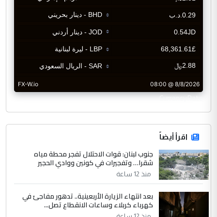
CurrencyRate
اقرأ أيضاً
جنوب لبنان: قوات الاحتلال تفجر محطة مياه
شقرا… وتفجيرات في كونين ووادي الحجير
منذ 12 ساعة
بعد انتهاء الزيارة الأربعينية.. تدهور مفاجئ في
كهرباء كربلاء وساعات الانقطاع تصل...
منذ 12 ساعة