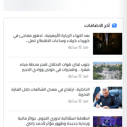
3
hadi
التعليق : قرار مستعجل جدا ولامصلحة فيه
آخر الاضافات
للوزاره ولا للمواطن القرار الصائب يكون بعد
الاستماع للمدير ومغرفة ...
بعد انتهاء الزيارة الأربعينية.. تدهور مفاجئ في
كهرباء كربلاء وساعات الانقطاع تصل...
وزير الصحة يعفي مدير مستشفى الكرخ
الموضوع :
العام في بغداد
منذ 12 ساعة
جنوب لبنان: قوات الاحتلال تفجر محطة مياه
4
سردار
شقرا… وتفجيرات في كونين ووادي الحجير
التعليق : واحد من عصابة علي ماما يسقط
منذ 12 ساعة
جنسية الرافد الثالث للعراق ومن اصول عريقة
ابا فرات ...
الداخلية : ارتفاع في معدل الشائعات خلال الفترة
الاخيرة
الجواهري يرد على صدام حسين سل
الموضوع :
مضجعيك يابن الزنا (نص كامل)
منذ 12 ساعة
انطلاقة استثنائية لدوري النجوم.. جوائز مالية
5
سردار
ورعاية جديدة وظهور مؤثر لأحمد راضي
التعليق : واحد من عصابة علي ماما يسقط