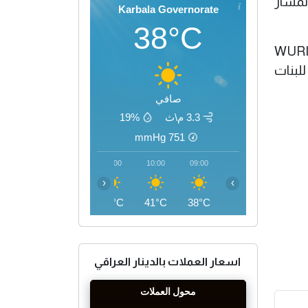
لمسار
Karbala Governorate
38°C
لى صعيد ذي صلة ذكرت السلطاني أن "جامعة بابل جاءت في المرتبة الأولى محليا ضمن تصنيف (WURI
للبنات
صافي
3.3 م\ث
19%
mmHg
751
13:00
12:00
11:00
10:00
09:00
‹
›
45°C
44°C
43°C
41°C
38°C
اسعار العملات بالدينار العراقي