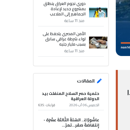
دوري نجوم العراق ينطلق
بمشروع جديد لإعادة
الجماهير إلى الملاعب
منذ 11 ساعة
الأمن المصري يتحفظ على
لواء شرطة عراقي سابق
بسبب مليار جنيه
منذ 11 ساعة
المقالات
حتمية حصر السلاح المنفلت بيد
الدولة العراقية
الخميس 06 آب 2026
قراءات :
635
عاشُورْاءُ.. السّنَةُ الثّالثةَ عشَرَة -
إِنتفاضةُ صفَر…تمرّ...