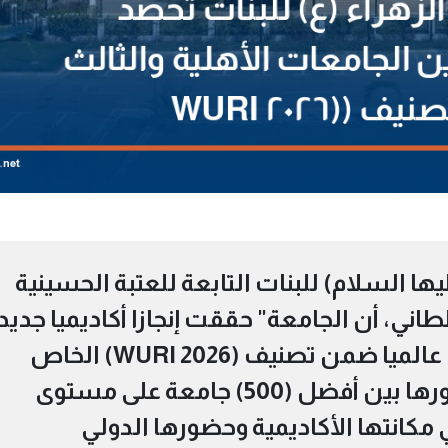
ها السلام) للبنات التابعة للعتبة الحسينية
ني، أن الجامعة" حققت إنجازا أكاديميا جديدا
بعد حصولها على المرتبة (296) عالميا ضمن تصنيف (WURI 2026) الخاص
بالابتكار الجامعي، لتسجل حضورها بين أفضل (500) جامعة على مستوى
كانتها الأكاديمية وحضورها الدولي