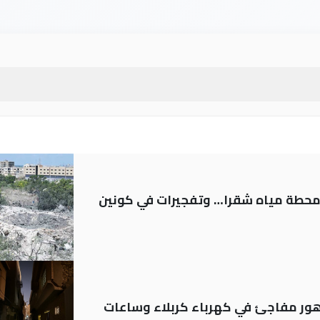
ر محطة مياه شقرا… وتفجيرات في كونين
 تدهور مفاجئ في كهرباء كربلاء وساعات