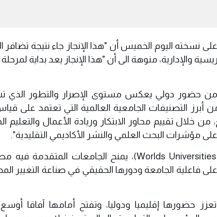
ى نسخته اليوم الخميس أن "هذا الإنجاز جاء نتيجة تضافر ا
ية والإدارية، منوهة الى أن "هذا الإنجاز يعد بداية لمرحلة
ق من حضور دولي يعكس مستوى الإصرار والتطور الذي 
 أبرز التصنيفات الجامعية العالمية التي تعتمد على قياس 
ن خلال تقييم محاور الابتكار وريادة الأعمال والتعليم ال
لى مؤشرات البحث العلمي والنشر الأكاديمي التقليدية".
وأوضحت أن "تصنيف (Worlds Universities with Real Impact)، يمنح الجامعات المتقدم
ز على فاعلية الجامعة ودورها الحقيقي في صناعة التغيير ال
عزز حضورها إقليميا ودوليا، وتفتح أمامها آفاقا أوسع