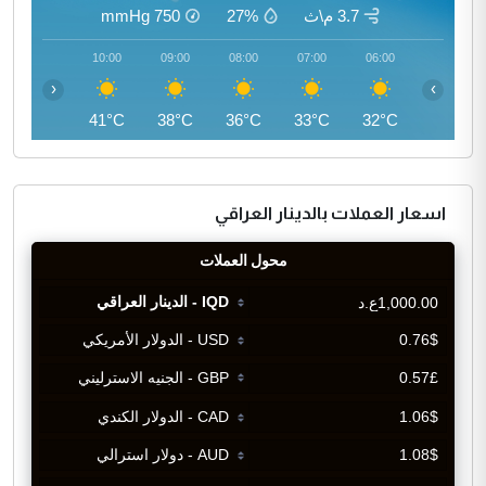
3.7 م\ث
27%
750
mmHg
11:00
10:00
09:00
08:00
07:00
06:00
‹
›
43°C
41°C
38°C
36°C
33°C
32°C
اسعار العملات بالدينار العراقي