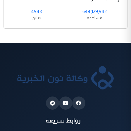
4943
644,129,942
مشاهدة
تعليق
روابط سريعة