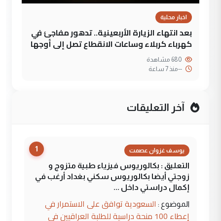
اخبار محلية
بعد انتهاء الزيارة الأربعينية.. تدهور مفاجئ في
كهرباء كربلاء وساعات الانقطاع تصل إلى أوجها
680 مشاهدة
--
منذ 7 ساعة
آخر التعليقات
1
يوسف غزوان عصمت
التعليق : بكالوريوس فيزياء طبية متزوج و
زوجتي أيضا بكالوريوس سكني بغداد أرغب في
إكمال دراستي داخل ...
السعودية توافق على الاستمرار في
الموضوع :
إعطاء 100 منحة دراسية للطلبة العراقيين في