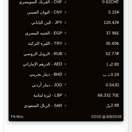
CurrencyRate