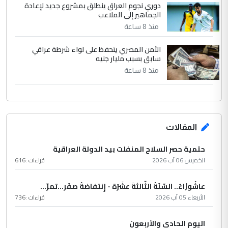
دوري نجوم العراق ينطلق بمشروع جديد لإعادة
الجماهير إلى الملاعب
منذ 8 ساعة
الأمن المصري يتحفظ على لواء شرطة عراقي
سابق بسبب مليار جنيه
منذ 8 ساعة
المقالات
حتمية حصر السلاح المنفلت بيد الدولة العراقية
الخميس 06 آب 2026
قراءات :
616
عاشُورْاءُ.. السّنَةُ الثّالثةَ عشَرَة - إِنتفاضةُ صفَر…تمرّ...
الأربعاء 05 آب 2026
قراءات :
736
اليوم الحادي والأربعون