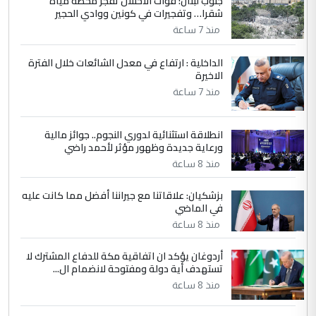
جنوب لبنان: قوات الاحتلال تفجر محطة مياه
سردار
شقرا… وتفجيرات في كونين ووادي الحجير
التعليق : واحد من عصابة علي ماما يسقط
منذ 7 ساعة
جنسية الرافد الثالث للعراق ومن اصول عريقة
ابا فرات ...
الداخلية : ارتفاع في معدل الشائعات خلال الفترة
الاخيرة
الجواهري يرد على صدام حسين سل
الموضوع :
مضجعيك يابن الزنا (نص كامل)
منذ 7 ساعة
انطلاقة استثنائية لدوري النجوم.. جوائز مالية
5
سردار
ورعاية جديدة وظهور مؤثر لأحمد راضي
التعليق : واحد من عصابة علي ماما يسقط
منذ 8 ساعة
جنسية الرافد الثالث للعراق ومن اصول عريقة
ابا فرات ...
بزشكيان: علاقاتنا مع جيراننا أفضل مما كانت عليه
في الماضي
الجواهري يرد على صدام حسين سل
الموضوع :
مضجعيك يابن الزنا (نص كامل)
منذ 8 ساعة
أردوغان يؤكد ان اتفاقية مكة للدفاع المشترك لا
تستهدف أية دولة ومفتوحة لانضمام ال...
منذ 8 ساعة