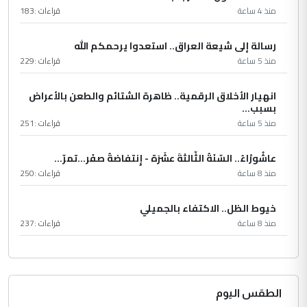
منذ 4 ساعة
قراءات :
183
رسالة إلى شيعة العراق.. استعدوا يرحمكم الله
منذ 5 ساعة
قراءات :
229
انهيار الأخلاق الرقمية.. ظاهرة الشتائم والطعن بالأعراض
بسبب...
منذ 5 ساعة
قراءات :
251
عاشُورْاءُ.. السّنَةُ الثّالثةَ عشَرَة - إِنتفاضةُ صفَر…تمرّ...
منذ 8 ساعة
قراءات :
250
خيوط الظل.. الاكتفاء بالجميلي
منذ 8 ساعة
قراءات :
237
الطقس اليوم