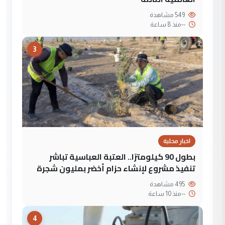
549 مشاهدة
--
منذ 8 ساعة
3
اخبار محلية
بطول 90 كيلومترًا.. العتبة العباسية تباشر
تنفيذ مشروع لإنشاء حزام أخضر بمليون شجرة
495 مشاهدة
--
منذ 10 ساعة
4