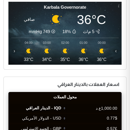
Karbala Governorate
36°C
صافي
5 م\ث
18%
749
mmHg
05:00
04:00
03:00
02:00
01:00
00:00
‹
›
32°C
33°C
34°C
35°C
36°C
36°C
اسعار العملات بالدينار العراقي