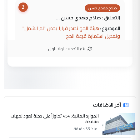
2
صلاح مهدي حسن
التعليق : صلاح مهدي حسن ...
هيئة الحج تصدر قرارا يخص "لم الشمل"
الموضوع :
وتعديل استمارة قرعة الحج
يتم التحديث اولا باول
3
hadi
التعليق : تحيه اخويه حسينيه اي انسان مهما
كان محدود المعرفه بتفاصيل احداث المنطقه
يقول بما لايقبل ...
أردوغان يؤكد ان اتفاقية مكة للدفاع
الموضوع :
المشترك لا تستهدف أية دولة ومفتوحة لانضمام
الدول الشقيقة
آخر الاضافات
الموارد المائية: 454 تجاوزاً على دجلة تعود لجهات
4
متنفذة
يوسف غزوان عصمت
منذ 53 دقيقة
التعليق : بكالوريوس فيزياء طبية متزوج و
زوجتي أيضا بكالوريوس سكني بغداد أرغب في