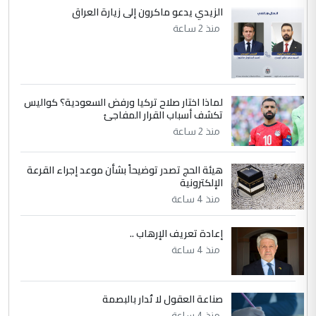
إكمال دراستي داخل ...
الزيدي يدعو ماكرون إلى زيارة العراق
السعودية توافق على الاستمرار في
منذ 2 ساعة
الموضوع :
إعطاء 100 منحة دراسية للطلبة العراقيين في
جامعاتها سنويا
لماذا اختار صلاح تركيا ورفض السعودية؟ كواليس
5
عبد الأمير جاسم هليل
تكشف أسباب القرار المفاجئ
التعليق : نحن اباء الطلاب الأوائل على العراق
منذ 2 ساعة
نتشرف بلقاء السيد احمد الصافي في العتبات
الحسنية لزرع ...
هيئة الحج تصدر توضيحاً بشأن موعد إجراء القرعة
مكتب السيد احمد الصافي : لا يوجود
الإلكترونية
الموضوع :
لدينا اي حساب على الفيس بوك وتويتر
منذ 4 ساعة
إعادة تعريف الإرهاب ..
منذ 4 ساعة
صناعة العقول لا تُدار بالبصمة
منذ 4 ساعة