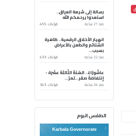
ق
رسالة إلى شيعة العراق..
استعدوا يرحمكم الله
منذ 21 ساعة
قراءات :
455
انهيار الأخلاق الرقمية.. ظاهرة
الشتائم والطعن بالأعراض
بسبب...
منذ 22 ساعة
قراءات :
433
عاشُورْاءُ.. السّنَةُ الثّالثةَ عشَرَة -
إِنتفاضةُ صفَر…تمرّ...
منذ 24 ساعة
قراءات :
343
الطقس اليوم
Karbala Governorate