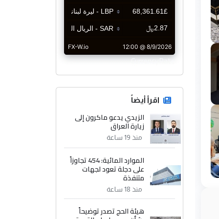
CurrencyRate
اقرأ أيضاً
الزيدي يدعو ماكرون إلى
زيارة العراق
منذ 19 ساعة
الموارد المائية: 454 تجاوزاً
على دجلة تعود لجهات
متنفذة
منذ 18 ساعة
هيئة الحج تصدر توضيحاً