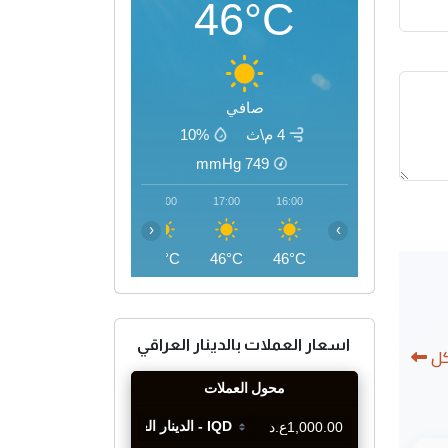
46°C
صافي
4 م\ث
10%
mmHg
749
20:00
19:00
18:00
17:00
16:00
‹
›
41°C
43°C
45°C
46°C
46°C
اسعار العملات بالدينار العراقي
كل