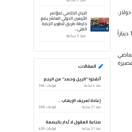
البيان الختامي لمؤتمر
جلت أسعار الدولار في بورصتي الكفاح و الحارثية ببغداد لتسجل 153,750 ديناراً عراقياً مقابل كل 100 دولار،
الأربعين الدولي العاشر يضع
خارطة طريق لتطوير الزيارة
الملي...
وانخفضت أسعار الدولار في محال الصيرفة بالأسواق المحلية في بغداد، حيث بلغ سعر البيع 154,250 ديناراً
منذ 3 ساعة
تأثراً بالحرب التي اندلعت في 28 شباط الماضي
قصيرة
المقالات
أنقذوا "الريل وحمد" من الرجم
منذ 4 ساعة
قراءات :
334
إعادة تعريف الإرهاب ..
منذ 21 ساعة
قراءات :
559
صناعة العقول لا تُدار بالبصمة
منذ 21 ساعة
قراءات :
420