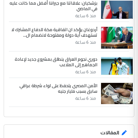
بزشكيان: علاقاتنا مع جيراننا أفضل مما كانت عليه
في الماضي
الجواهري يرد على صدام حسين سل
الموضوع :
مضجعيك يابن الزنا (نص كامل)
منذ 6 ساعة
أردوغان يؤكد ان اتفاقية مكة للدفاع المشترك لا
تستهدف أية دولة ومفتوحة لانضمام ال...
منذ 6 ساعة
دوري نجوم العراق ينطلق بمشروع جديد لإعادة
الجماهير إلى الملاعب
منذ 6 ساعة
الأمن المصري يتحفظ على لواء شرطة عراقي
سابق بسبب مليار جنيه
منذ 6 ساعة
المقالات