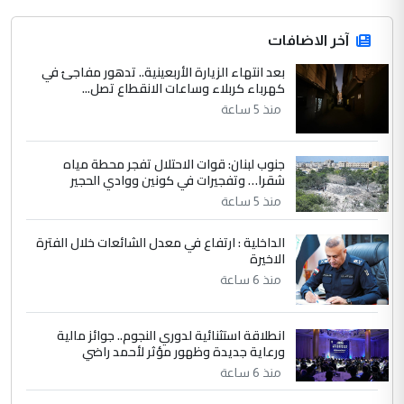
التعليق : قرار مستعجل جدا ولامصلحة فيه
آخر الاضافات
للوزاره ولا للمواطن القرار الصائب يكون بعد
الاستماع للمدير ومغرفة ...
بعد انتهاء الزيارة الأربعينية.. تدهور مفاجئ في
كهرباء كربلاء وساعات الانقطاع تصل...
وزير الصحة يعفي مدير مستشفى الكرخ
الموضوع :
العام في بغداد
منذ 5 ساعة
جنوب لبنان: قوات الاحتلال تفجر محطة مياه
4
سردار
شقرا… وتفجيرات في كونين ووادي الحجير
التعليق : واحد من عصابة علي ماما يسقط
منذ 5 ساعة
جنسية الرافد الثالث للعراق ومن اصول عريقة
ابا فرات ...
الداخلية : ارتفاع في معدل الشائعات خلال الفترة
الاخيرة
الجواهري يرد على صدام حسين سل
الموضوع :
مضجعيك يابن الزنا (نص كامل)
منذ 6 ساعة
انطلاقة استثنائية لدوري النجوم.. جوائز مالية
5
سردار
ورعاية جديدة وظهور مؤثر لأحمد راضي
التعليق : واحد من عصابة علي ماما يسقط
منذ 6 ساعة
جنسية الرافد الثالث للعراق ومن اصول عريقة
ابا فرات ...