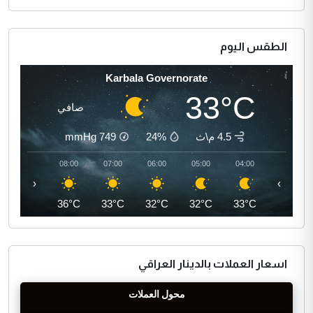
الطقس اليوم
Karbala Governorate
33°C
صافي
4.5 م\ث
24%
749
mmHg
09:00
08:00
07:00
06:00
05:00
04:00
‹
›
38°C
36°C
33°C
32°C
32°C
33°C
اسعار العملات بالدينار العراقي