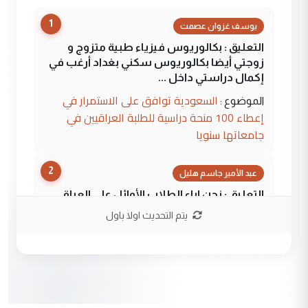
1
يوسف غزوان عصمت
التعليق : بكالوريوس فيزياء طبية متزوج و
زوجتي أيضا بكالوريوس سكني بغداد أرغب في
إكمال دراستي داخل ...
السعودية توافق على الاستمرار في
الموضوع :
إعطاء 100 منحة دراسية للطلبة العراقيين في
جامعاتها سنويا
2
عبد الأمير جاسم هليل
التعليق : نحن اباء الطلاب الأوائل على العراق
نتشرف بلقاء السيد احمد الصافي في العتبات
يتم التحديث اولا باول
الحسنية لزرع ...
مكتب السيد احمد الصافي : لا يوجود
الموضوع :
لدينا اي حساب على الفيس بوك وتويتر
3
hadi