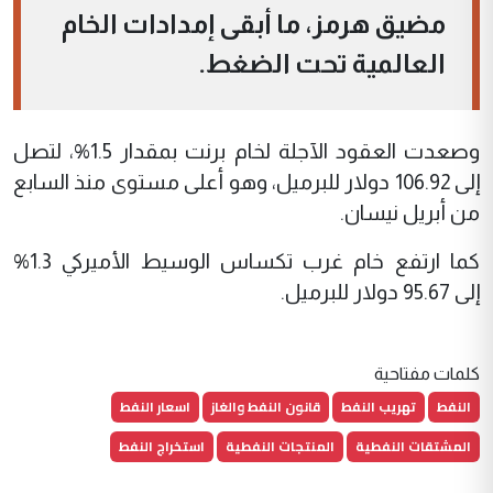
مضيق هرمز، ما أبقى إمدادات الخام
العالمية تحت الضغط.
وصعدت العقود الآجلة لخام برنت بمقدار 1.5%، لتصل
إلى 106.92 دولار للبرميل، وهو أعلى مستوى منذ السابع
من أبريل نيسان.
كما ارتفع خام غرب تكساس الوسيط الأميركي 1.3%
إلى 95.67 دولار للبرميل.
كلمات مفتاحية
النفط
تهريب النفط
قانون النفط والغاز
اسعار النفط
المشتقات النفطية
المنتجات النفطية
استخراج النفط