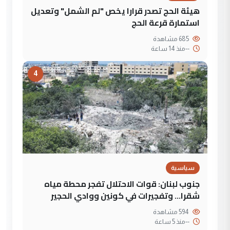
هيئة الحج تصدر قرارا يخص "لم الشمل" وتعديل
استمارة قرعة الحج
685 مشاهدة
--
منذ 14 ساعة
4
سياسية
جنوب لبنان: قوات الاحتلال تفجر محطة مياه
شقرا… وتفجيرات في كونين ووادي الحجير
594 مشاهدة
--
منذ 5 ساعة