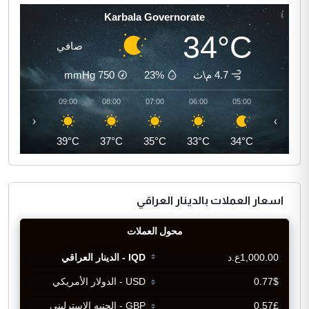
Karbala Governorate
34°C
صافي
4.7 م\ث
23%
750
mmHg
10:00
09:00
08:00
07:00
06:00
05:00
‹
›
41°C
39°C
37°C
35°C
33°C
34°C
اسعار العملات بالدينار العراقي