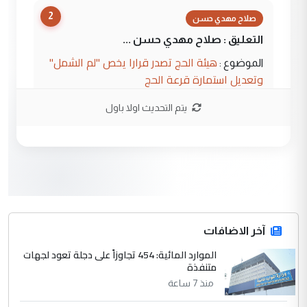
2
صلاح مهدي حسن
التعليق : صلاح مهدي حسن ...
هيئة الحج تصدر قرارا يخص "لم الشمل"
الموضوع :
وتعديل استمارة قرعة الحج
يتم التحديث اولا باول
3
hadi
التعليق : تحيه اخويه حسينيه اي انسان مهما
كان محدود المعرفه بتفاصيل احداث المنطقه
يقول بما لايقبل ...
أردوغان يؤكد ان اتفاقية مكة للدفاع
الموضوع :
المشترك لا تستهدف أية دولة ومفتوحة لانضمام
الدول الشقيقة
آخر الاضافات
الموارد المائية: 454 تجاوزاً على دجلة تعود لجهات
4
متنفذة
يوسف غزوان عصمت
منذ 7 ساعة
التعليق : بكالوريوس فيزياء طبية متزوج و
زوجتي أيضا بكالوريوس سكني بغداد أرغب في