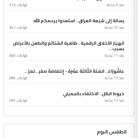
منذ 9 ساعة
قراءات :
313
رسالة إلى شيعة العراق.. استعدوا يرحمكم الله
منذ 10 ساعة
قراءات :
341
انهيار الأخلاق الرقمية.. ظاهرة الشتائم والطعن بالأعراض
بسبب...
منذ 11 ساعة
قراءات :
340
عاشُورْاءُ.. السّنَةُ الثّالثةَ عشَرَة - إِنتفاضةُ صفَر…تمرّ...
منذ 13 ساعة
قراءات :
284
خيوط الظل.. الاكتفاء بالجميلي
منذ 13 ساعة
قراءات :
267
الطقس اليوم