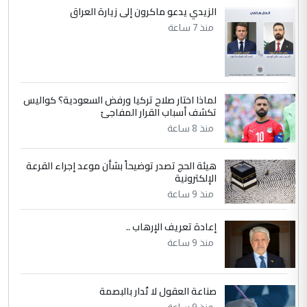
إكمال دراستي داخل ...
الزيدي يدعو ماكرون إلى زيارة العراق
السعودية توافق على الاستمرار في
منذ 7 ساعة
الموضوع :
إعطاء 100 منحة دراسية للطلبة العراقيين في
جامعاتها سنويا
لماذا اختار صلاح تركيا ورفض السعودية؟ كواليس
5
عبد الأمير جاسم هليل
تكشف أسباب القرار المفاجئ
التعليق : نحن اباء الطلاب الأوائل على العراق
منذ 8 ساعة
نتشرف بلقاء السيد احمد الصافي في العتبات
الحسنية لزرع ...
هيئة الحج تصدر توضيحاً بشأن موعد إجراء القرعة
مكتب السيد احمد الصافي : لا يوجود
الإلكترونية
الموضوع :
لدينا اي حساب على الفيس بوك وتويتر
منذ 9 ساعة
إعادة تعريف الإرهاب ..
منذ 9 ساعة
صناعة العقول لا تُدار بالبصمة
منذ 9 ساعة