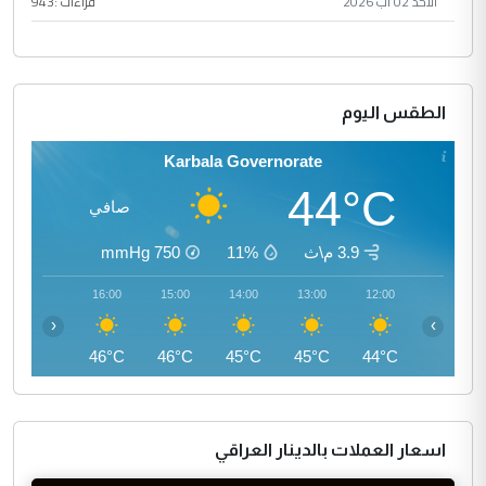
الأحد 02 آب 2026
قراءات :
943
الطقس اليوم
Karbala Governorate
44°C
صافي
3.9 م\ث
11%
750
mmHg
17:00
16:00
15:00
14:00
13:00
12:00
‹
›
45°C
46°C
46°C
45°C
45°C
44°C
اسعار العملات بالدينار العراقي