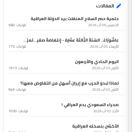
المقالات
حتمية حصر السلاح المنفلت بيد الدولة العراقية
الخميس 06 آب 2026
قراءات :
660
عاشُورْاءُ.. السّنَةُ الثّالثةَ عشَرَة - إِنتفاضةُ صفَر…تمرّ...
الأربعاء 05 آب 2026
قراءات :
775
اليوم الحادي والأربعون
الأثنين 03 آب 2026
قراءات :
1913
لماذا تبدو الحرب مع إيران أسهل من التفاوض معها؟
الأثنين 03 آب 2026
قراءات :
949
صحراء السعودي بدم العراقي !
الأحد 02 آب 2026
قراءات :
1030
الأكشن بنسخته العراقية