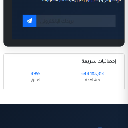
إحصائيات سريعة
4955
644,188,313
مشاهدة
تعليق