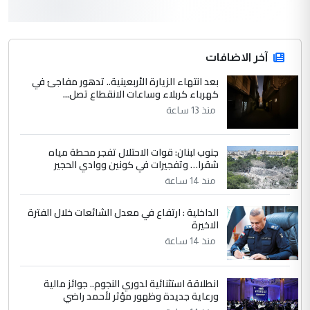
3
hadi
التعليق : قرار مستعجل جدا ولامصلحة فيه
آخر الاضافات
للوزاره ولا للمواطن القرار الصائب يكون بعد
الاستماع للمدير ومغرفة ...
بعد انتهاء الزيارة الأربعينية.. تدهور مفاجئ في
كهرباء كربلاء وساعات الانقطاع تصل...
وزير الصحة يعفي مدير مستشفى الكرخ
الموضوع :
العام في بغداد
منذ 13 ساعة
جنوب لبنان: قوات الاحتلال تفجر محطة مياه
4
سردار
شقرا… وتفجيرات في كونين ووادي الحجير
التعليق : واحد من عصابة علي ماما يسقط
منذ 14 ساعة
جنسية الرافد الثالث للعراق ومن اصول عريقة
ابا فرات ...
الداخلية : ارتفاع في معدل الشائعات خلال الفترة
الاخيرة
الجواهري يرد على صدام حسين سل
الموضوع :
مضجعيك يابن الزنا (نص كامل)
منذ 14 ساعة
انطلاقة استثنائية لدوري النجوم.. جوائز مالية
5
سردار
ورعاية جديدة وظهور مؤثر لأحمد راضي
التعليق : واحد من عصابة علي ماما يسقط