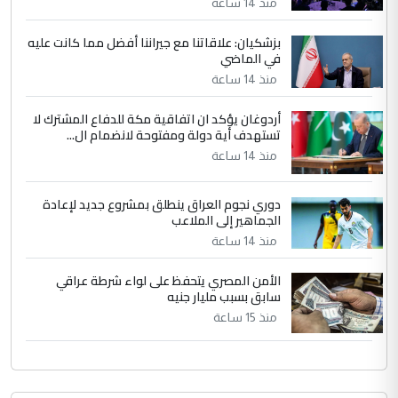
منذ 14 ساعة
جنسية الرافد الثالث للعراق ومن اصول عريقة
ابا فرات ...
بزشكيان: علاقاتنا مع جيراننا أفضل مما كانت عليه
في الماضي
الجواهري يرد على صدام حسين سل
الموضوع :
مضجعيك يابن الزنا (نص كامل)
منذ 14 ساعة
أردوغان يؤكد ان اتفاقية مكة للدفاع المشترك لا
تستهدف أية دولة ومفتوحة لانضمام ال...
منذ 14 ساعة
دوري نجوم العراق ينطلق بمشروع جديد لإعادة
الجماهير إلى الملاعب
منذ 14 ساعة
الأمن المصري يتحفظ على لواء شرطة عراقي
سابق بسبب مليار جنيه
منذ 15 ساعة