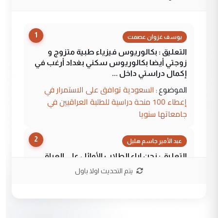
1
يوسف غزوان عصمت
التعليق : بكالوريوس فيزياء طبية متزوج و
زوجتي أيضا بكالوريوس سكني بغداد أرغب في
إكمال دراستي داخل ...
السعودية توافق على الاستمرار في
الموضوع :
إعطاء 100 منحة دراسية للطلبة العراقيين في
جامعاتها سنويا
2
عبد الأمير جاسم هليل
التعليق : نحن اباء الطلاب الأوائل على العراق
نتشرف بلقاء السيد احمد الصافي في العتبات
يتم التحديث اولا باول
الحسنية لزرع ...
مكتب السيد احمد الصافي : لا يوجود
الموضوع :
لدينا اي حساب على الفيس بوك وتويتر